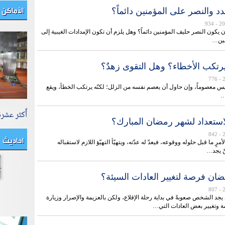
الأماكن 
د والنصر على المؤمنين دائماً؟
- 934
 يكون النصر حليف المؤمنين دائماً؟ وهل يلزم أن تكون الإمدادات الغيبية إلى
نين…
يرتكب الأخطاء؟ وهل التقوى زهدٌ؟
- 776
يس معصوماً، وإن حاول أن يعصم نفسه من الزلل؛ لكنّه يرتكب الخطأ، ويقع
…
أٌكثر عشر
الاستعداد لشهر رمضان المبارك؟
احاديث
- 842
أمرٍ ما قبل حلوله ووقوعه، فيعدّ له عدّته، ويتهيّأ التهيّؤ اللازم لاستقباله
نْ يجد…
ن فرصة لتغيير العادات السيئة؟
- 807
د الشخص صعوبةً في بداية رحلة الإقلاع، ولكن بالعزيمة والإصرار وزيارة
ة وتغيير بعض العادات التي…