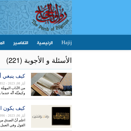
الرئيسية
التفاسير
الم
Hajij
الأسئلة و الأجوبة (221)
كيف ينبغي أ
أيار 08, 2023
- 852
من الآداب المهمَّة 
وكيفيَّتُه أنَّه عندم
كيف يكون ال
أيار 06, 2023
- 996
اعلم أنّ الصدق من
القول وفي العمل