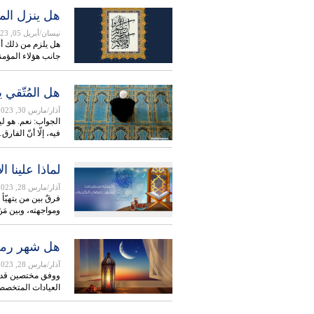
هل ينزل المد
نيسان/أبريل 05, 2023
هل يلزم من ذلك أن
جانب هؤلاء المؤم
هل المُتّقي 
آذار/مارس 30, 2023
الجواب: نعم. هو ل
فيه، إلّا أنّ الفارق
لماذا علينا 
آذار/مارس 28, 2023
فرقٌ بين من يتهيّأ ل
ومواجهته، وبين مَ
هل شهر رمضا
آذار/مارس 28, 2023
ووفق مختصين قد يج
العيادات المتخصص