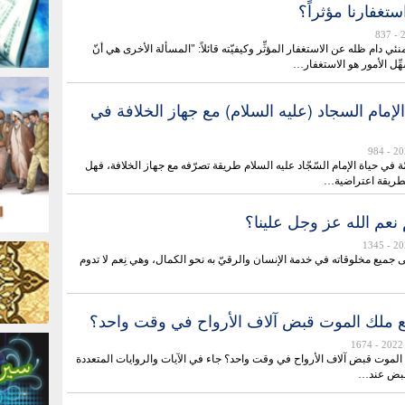
تغفارنا مؤثراً؟
- 837
نئي دام ظله عن الاستغفار المؤثِّر وكيفيّته قائلاً: "المسألة الأخرى هي أنّ
هِّل الأمور هو الاستغفار…
إمام السجاد (عليه السلام) مع جهاز الخلافة في
- 984
 في حياة الإمام السّجّاد عليه السلام طريقة تصرّفه مع جهاز الخلافة، فهل
طريقة اعتراضية…
 نعم الله عز وجل علينا؟
- 1345
ى جميع مخلوقاته في خدمة الإنسان والرقيّ به نحو الكمال، وهي نِعم لا تدوم
 ملك الموت قبض آلاف الأرواح في وقت واحد؟
- 1674
لموت قبض آلاف الأرواح في وقت واحد؟ جاء في الآيات والروايات المتعددة
ُقبض عند…