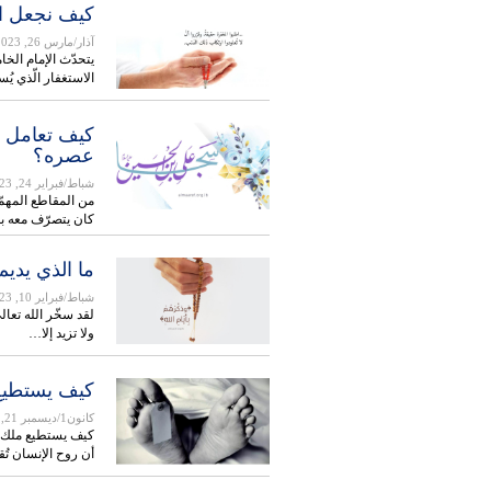
كيف نجعل اس
آذار/مارس 26, 2023
يتحدّث الإمام الخام
الاستغفار الّذي يُس
كيف تعامل ال
عصره؟
شباط/فبراير 24, 2023
من المقاطع المهمّة
كان يتصرّف معه ب
ما الذي يديم
شباط/فبراير 10, 2023
لقد سخّر الله تعال
ولا تزيد إلا…
كيف يستطيع
كانون1/ديسمبر 21, 2022
كيف يستطيع ملك ا
أن روح الإنسان ت