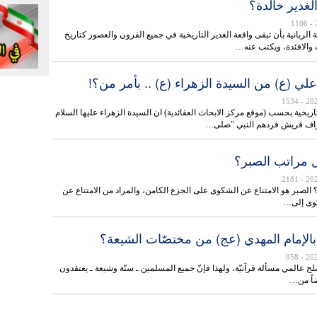
الغدير خالدة؟
- 1106
 الربانية بأن تبقى واقعة الغدير التاريخية في جميع القرون والعصور كتاريخ
 والافئدة، ويكتب عنه…
علي (ع) من السيدة الزهراء (ع) .. بأمر من؟!
- 1534
اريخية بحسب (موقع مركز الابحاث العقائدية) ان السيدة الزهراء عليها السلام
راف قريش فردهم النبي "صلى…
 مراتب الصبر؟
- 2181
 الصبر هو الامتناع عن الشكوى على الجزع الكامن، والمراد من الامتناع عن
وى إلى…
 بالإمام المهدي (عج) من مختصّات الشيعة؟
- 958
لح عالمي مسألة قرآنيّة، ولهذا فإنّ جميع المسلمين ـ سنّة وشيعة ـ يعتقدون
يضاً من…