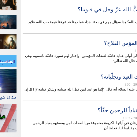
ُ الله عزّ وجل في قلوبنا؟
لله؟ هذا سؤال مهم في بحثنا هذا، فما دمنا قد عرفنا قيمة حب الله، فلابد
لمؤمن الفلاح؟
عالى أولى عناية خاصّة لصفات المؤمنين، واختار لهم سورة خاصّة باسمهم وهي
المناسب
قال الله تعالى:…
العيد وتجلّياته؟
- 950
ورد عن الإمام علي عليه السلام أنه قال: "إنّما هو عيد لمن قبل الله صيامه وشكر قيامه"([1]). إن
مكانة شه
داً للرحمن حقّاً؟
- 1002
ن في آياتها الكريمة مجموعة من الصفات لمن وصفتهم بعباد الرحمن.
مقياساً لنا، فعلينا أن…