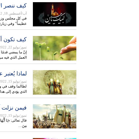
كيف ننصر ال
آب/أغسطس 18, 2022
في كل مجلس وزيارة
عظيماً" وفي زيارت
كيف تكون أع
تموز/يوليو 22, 2022
إنّ ما يمضي قدمًا
العمل الذي فيه 
لماذا يُعتبر 
تموز/يوليو 15, 2022
لطالما وقف في وج
الذي يؤدي إلى هدا
فيمن نزلت آي
تموز/يوليو 15, 2022
قال تعالى: ﴿يَا أَيُّهَا الر
مِنَ…