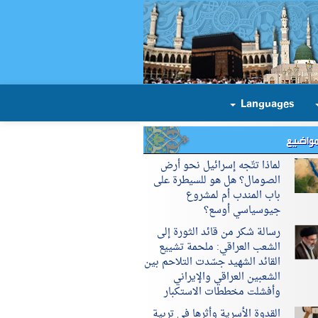
Languages
مواضيع
لماذا تتّجه إسرائيل نحو أرض
الصومال؟ هل هو للسيطرة على
باب المندب أم لمشروع
جيوسياسي أوسع؟
رسالة شكر من قائد الثورة إلى
الشعب العراقي: ملحمة تشييع
القائد الشهيد جسّدت التلاحم بين
الشعبين العراقي والإيراني
وأفشلت مخططات الاستكبار
القدوة الأسرية وأثرها في تربية