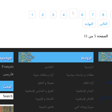
5
(current)
(current)
(current)
(current)
(current)
(current)
(current)
(c
1
2
3
4
6
7
8
(current)
(current)
التالي
النهاية
الصفحة 5 من 11
الروابط
anguage
الرئيسية
التفاسیر
Français
فارسی
مقالات و دراسات سياسية
آراء و مقالات دينية
برى"
آراء القائد
معرفة و أخلاق
البحث
البلدان الإسلامية
الفرق و المدارس الإسلامية
إسلام في
الأماكن الإسلامية
الأسئلة و الأجوبة
سیرۀ زوجات النبي
فتاوی الحرمة