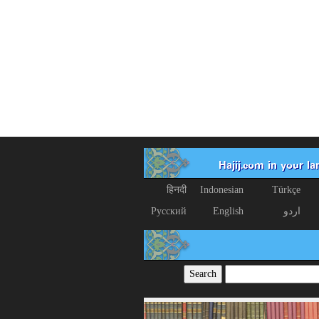
Hajij.com in your l
हिनदी
Indonesian
Türkçe
اردو
English
Русский