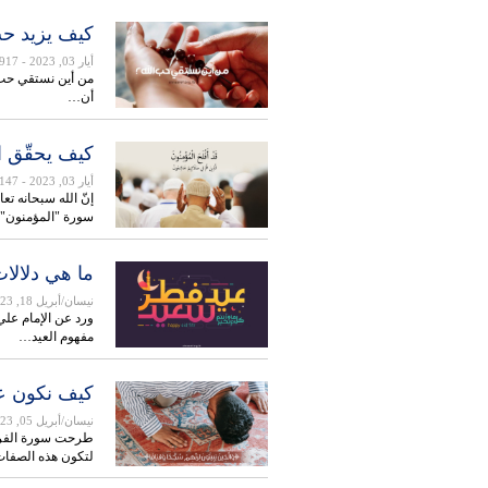
كيف يزيد حبّ
أيار 03, 2023
- 917
من أين نستقي حب ا
أن…
كيف يحقّق ا
أيار 03, 2023
- 1147
إنّ الله سبحانه ت
سورة "المؤمنون"، 
ما هي دلالات 
نيسان/أبريل 18, 2023
مفهوم العيد…
كيف نكون عبا
نيسان/أبريل 05, 2023
طرحت سورة الفرقا
لتكون هذه الصفات 