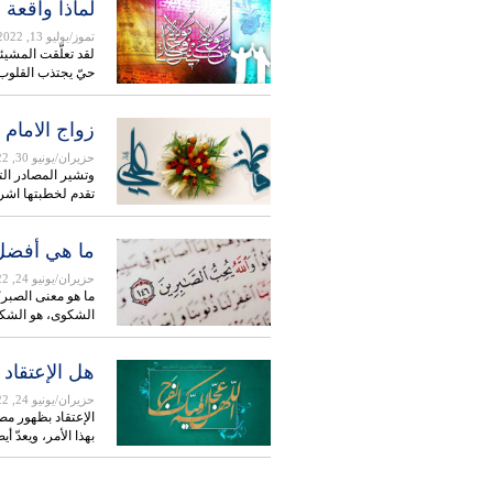
لماذا واقعة 
تموز/يوليو 13, 2022
لقد تعلّقت المشيئة
حيّ يجتذب القلوب
زواج الامام 
حزيران/يونيو 30, 2022
وتشير المصادر الت
تقدم لخطبتها اش
ما هي أفضل
حزيران/يونيو 24, 2022
ما هو معنى الصبر؟
الشكوى، هو الشك
هل الإعتقاد
حزيران/يونيو 24, 2022
الإعتقاد بظهور مص
بهذا الأمر، ويعدّ أ