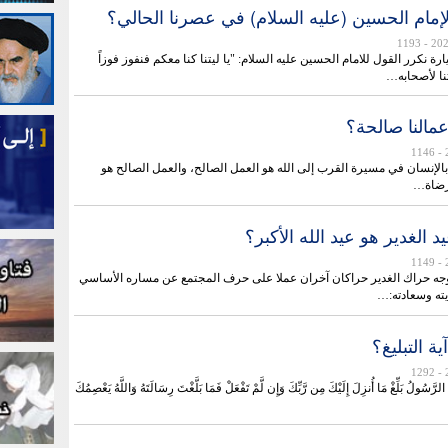
إمام الحسين (عليه السلام) في عصرنا الحالي؟
- 1193
 نكرر القول للامام الحسين عليه السلام: "يا ليتنا كنا معكم فنفوز فوزاً
نا لأصحابه…
مالنا صالحة؟
- 1146
 بالإنسان في مسيرة القرب إلى الله هو العمل الصالح، والعمل الصالح هو
مرضاة…
عيد الغدير هو عيد الله الأكبر؟
- 1149
ه حراك الغدير حراكان آخران عملا على حرف المجتمع عن مساره الأساسي
يته وسعادته:…
ة التبليغ؟
- 1292
َّسُولُ بَلِّغْ مَا أُنزِلَ إِلَيْكَ مِن رَّبِّكَ وَإِن لَّمْ تَفْعَلْ فَمَا بَلَّغْتَ رِسَالَتَهُ وَاللَّهُ يَعْصِمُكَ