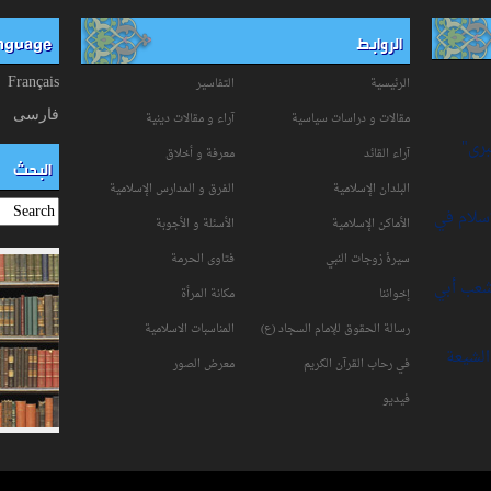
الروابط
anguage
الرئيسية
التفاسیر
Français
فارسی
مقالات و دراسات سياسية
آراء و مقالات دينية
برى"
آراء القائد
معرفة و أخلاق
البحث
البلدان الإسلامية
الفرق و المدارس الإسلامية
إسلام في
الأماكن الإسلامية
الأسئلة و الأجوبة
سیرۀ زوجات النبي
فتاوی الحرمة
شعب أبي
إخواننا
مكانة‌ المرأة
رسالة الحقوق للإمام السجاد (ع)
المناسبات الاسلامیة
لشيعة
في رحاب القرآن الکریم
معرض الصور
فیدیو