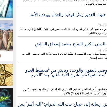
مناسبة تاريخية، بل…
نينة: الغدير رمزٌ للولاية والعدل ووحدة الأمة
- 99
س مجلس الأمناء في تجمع العلماء المسلمين في لبنان، "الشيخ غازي حنينة"
 الدولي الثاني…
 الديني الكبير الشيخ محمد إسحاق الفياض
- 103
رسميا صباح اليوم الخميس: "تلقّينا نبأ وفاة سماحة آية الله العظمى المرجع
شيخ محمد إسحاق…
 يوصي بالتقوى والوحدة ويحذر من "مخطط العدو
"بث التفرقة والشرخ الاجتماعي" بعد "الحرب
لإسلامية، آية الله السيد مجتبى الحسيني الخامنئي، رسالة بمناسبة الذكرى
الدورة الأولى لمجلس الشورى الإسلامي…
في رسالة إلى حجاج بيت الله الحرام: "الله أكبر" سر