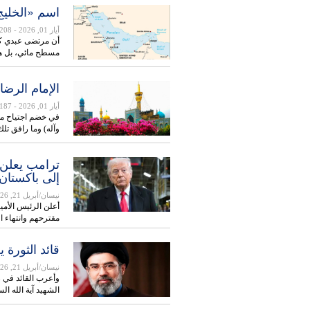
اسم «الخليج
أيار 01, 2026
- 208
أن مرتضى عبدي كت
مسطح مائي، بل ه
الإمام الرضا
أيار 01, 2026
- 187
في خضم اجتياح مذه
وآله) وما رافق تل
ترامب يعلن 
إلى باكستان 
نيسان/أبريل 21, 2026
أعلن الرئيس الأمير
مقترحهم وانتهاء ا
قائد الثورة
نيسان/أبريل 21, 2026
وأعرب القائد في ر
الشهيد آية الله ا