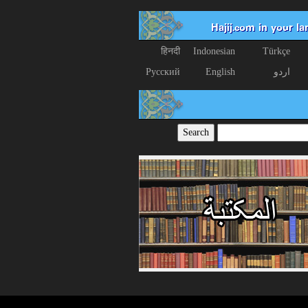
Hajij.com in your l
हिनदी
Indonesian
Türkçe
اردو
English
Русский