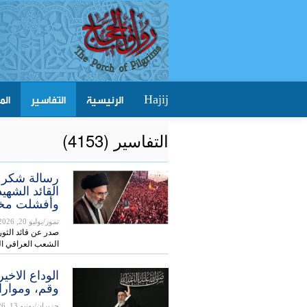
الرئيسية
التفاسير
الم
Hajij
التفاسیر (4153)
رسالة شكر م
القائد الشهي
وأفشلت مخط
تموز/يوليو 20, 2026
صدر عن قائد الثور
الشعب العراقي ال
وقم، ومواراة الثرى 
حزيران/يونيو 13, 2026