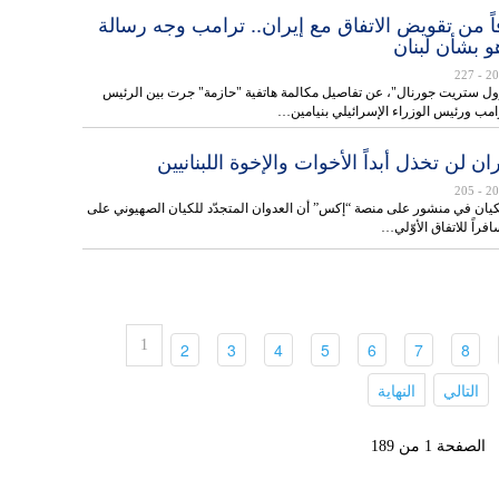
 خوفاً من تقويض الاتفاق مع إيران.. ترامب وجه رسالة
هو بشأن لبنان
- 227
 ستريت جورنال"، عن تفاصيل مكالمة هاتفية "حازمة" جرت بين الرئيس
رامب ورئيس الوزراء الإسرائيلي بنيامين…
ن لن تخذل أبداً الأخوات والإخوة اللبنانيين
- 205
ان في منشور على منصة “إكس” أن العدوان المتجدّد للكيان الصهيوني على
افراً للاتفاق الأوّلي…
1
(current)
(current)
(current)
(current)
(current)
(current)
(current)
2
3
4
5
6
7
8
(current)
(current)
التالي
النهاية
الصفحة 1 من 189