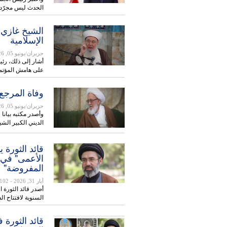
الحدث ليس مجرّد 
الشيخ غازي ح
الإسلامية
حزيران/يونيو 05, 2026
أشار إلى ذلك، رئي
على هامش المؤتمر
وفاة المرجع
حزيران/يونيو 05, 2026
وأصدر مكتبه بيانا 
الديني الكبير ال
قائد الثورة
الأعمى" في 
المفروضة"
أيار 31, 2026
- 102
أصدر قائد الثورة ا
السنوية لافتتاح 
قائد الثورة 