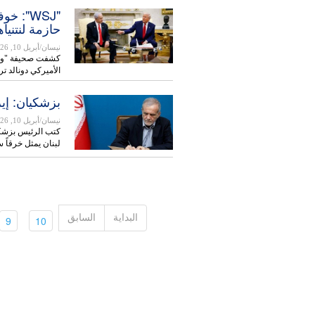
"WSJ":
حازمة لنتنيا
نيسان/أبريل 10, 2026
كشفت صحيفة "وول
الأميركي دونالد ت
بزشكيان: إيرا
نيسان/أبريل 10, 2026
كتب الرئيس بزشكي
لبنان يمثل خرقاً س
البداية
السابق
(current)
(current)
9
10