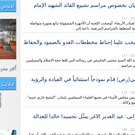
الأماكن 
يان بخصوص مراسم تشييع القائد الشهيد الإمام
- 117
الصادر الأربعاء، أوضحت اللجنة أن الأجهزة المسؤولة تتابع بصورة متواصلة
ية المتعلقة بالمراسم المرتقبة، داعية إلى…
: يجب علينا إحباط مخططات العدو بالصمود والحفاظ
- 111
یة الله السيد مجتبى الخامنئي في رسالته التي تلاها حجة الاسلام والمسلمين
في مراسم…
أٌكثر عشر
ي(رض) قدّم نموذجاً استثنائياً في القيادة والرؤية
احاديث
- 110
يس مجلس الأمناء في تجمع العلماء المسلمين بلبنان، "الشيخ غازي حنينة"
مع وكالة…
نی: عيد الغدير الاغر يمثّل تجسيدا خالدا للعدالة
- 106
رية الاسلامیه الایرانیه في رسالة التهنئة بمناسبة عيد الغدير الاغر أن هذا