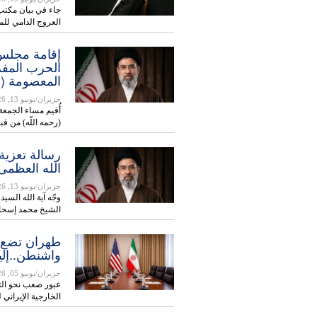
جاء في بيان مكتب 
العروج الدامي لل
إقامة مجلس ت
المعصومة (عل
حزيران/يونيو 13, 2026
(رحمه اللّه) من قب
رسالة تعزية 
الله العظمى
حزيران/يونيو 13, 2026
وجّه آية الله السي
الشيخ محمد إسحا
طهران تضع 
واشنطن..إلي
حزيران/يونيو 05, 2026
عبور صعب نحو الت
الخارجية الإيراني