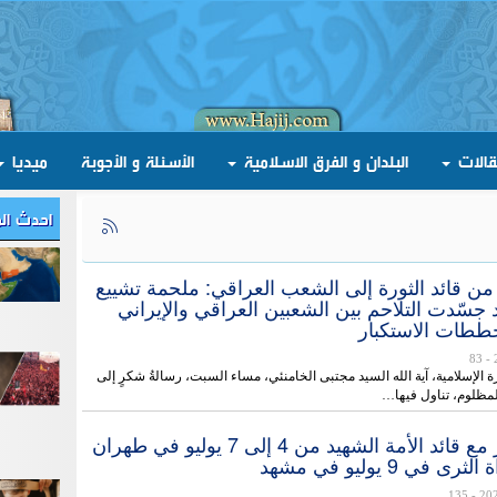
قالات
البلدان و الفرق الاسلامية
الأسئلة و الأجوبة
ميديا
احدث ال
ن قائد الثورة إلى الشعب العراقي: ملحمة تشييع
د جسّدت التلاحم بين الشعبين العراقي والإيراني
طات الاستكبار
- 83
ة الإسلامية، آية الله السيد مجتبى الخامنئي، مساء السبت، رسالةُ شكرٍ إلى
مظلوم، تناول فيها…
الوداع الاخير مع قائد الأمة الشهيد من 4 إلى 7 يوليو في طهران
في 9 يوليو في مشهد
- 135