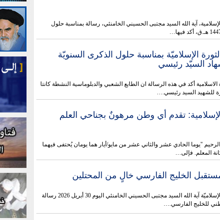
لإسلامية، آية الله السيد مجتبى الحسيني الخامنئي، رسالة بمناسبة حلول
لثورة الإسلاميّة بمناسبة حلول الذكرى السنويّة
شهاد السيّد رئيسي
 الاسلامية أكد في هذه الرسالة ان الطابع الشعبي والدبلوماسية النشطة كانتا
ة للشهيد السيد رئيسي.…
الإسلامية: تقدم أي وطن مرهونٌ بجناحي العلم
لرحيم "يوما الحادي عشر والثاني عشر من مايو/أيار هما يومان يُحتفى فيهما
انة المعلم. فإلى…
مستقبل الخليج الفارسي خالٍ من المحتلين
أصدر قائد الثورة الإسلاميّة آية الله السيد مجتبى الحسيني الخامنئي اليوم 30 أبريل 2026 رسالة
وطني للخليج الفارسي.…