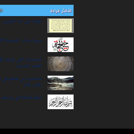
الأكثر قراءة
تعرف على آية الكرسي
سيرة‌ جناب "خديجة‌ الك
التحديات التي تواجه ال
العصر الحديث
محاصرة بني هاشم في 
طالب (20)
حكم الصلاة في مساجد ا