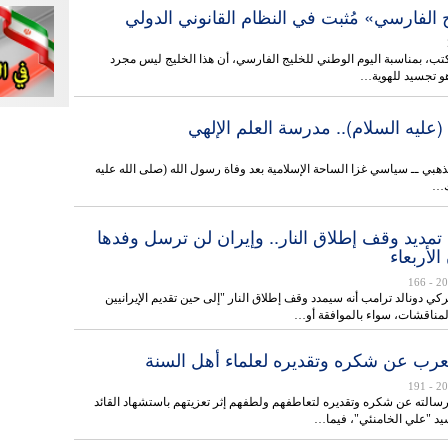
 الفارسي» مُثبت في النظام القانوني الدولي
ب، بمناسبة اليوم الوطني للخليج الفارسي، أن هذا الخليج ليس مجرد
و تجسيد للهوية…
 (عليه السلام).. مدرسة العلم الإلهي
بي ــ سياسي غزا الساحة الإسلامية بعد وفاة رسول الله (صلى الله عليه
ك…
تمديد وقف إطلاق النار.. وإيران لن ترسل وفدها
الأربعاء
- 166
كي دونالد ترامب أنه سيمدد وقف إطلاق النار "إلى حين تقديم الإيرانيين
لمناقشات، سواء بالموافقة أو…
 يعرب عن شكره وتقديره لعلماء أهل السنة
- 191
سالته عن شكره وتقديره لتعاطفهم ولطفهم إثر تعزيتهم باستشهاد القائد
لسيد "علي الخامنئي"، فيما…