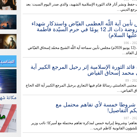
حفظ ونشر آثار قائد الثورة الإسلامية الشهيد، والذي صدر اليوم السبت: بعد
مرجع الديني…
أبين آية اللّه العظمى الفيّاض واستذكار شهداء
الحرب المفروضة ذات الـ 12 يومًا في حرم السيّدة فاطمة
يها السلام)
- 106
أُقيم مساء الجمعة (12 يونيو 2026م) مجلس تأبين سماحة آية اللّه الشيخ محمّد إسحاق الفيّاض
ل القائد…
المناسب
قائد الثورة الإسلامية إثر رحيل المرجع الكبير آية
 محمد إسحاق الفياض
- 89
د مجتبى الخامنئي رسالةً قدّم فيها التعازي برحيل المرجع الكبير آية الله الحاج
ق الفياض،…
مكانة شه
شروطا خمسة لأي تفاهم محتمل مع
كم التفاصيل!
- 107
فاهم؛ وشروط إيرانية خمس لمذكرة تفاهم محتملة مع أميركا؛ نائب وزير
 للشؤون القانونية كاظم غريب…