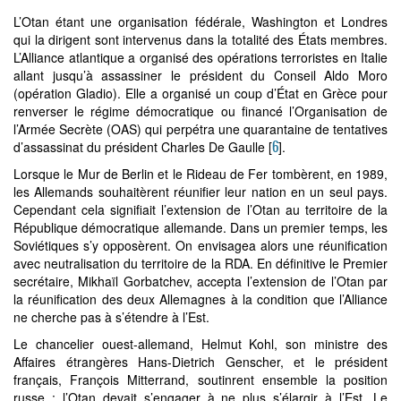
L’Otan étant une organisation fédérale, Washington et Londres
qui la dirigent sont intervenus dans la totalité des États membres.
L’Alliance atlantique a organisé des opérations terroristes en Italie
allant jusqu’à assassiner le président du Conseil Aldo Moro
(opération Gladio). Elle a organisé un coup d’État en Grèce pour
renverser le régime démocratique ou financé l’Organisation de
l’Armée Secrète (OAS) qui perpétra une quarantaine de tentatives
6
d’assassinat du président Charles De Gaulle
[
]
.
Lorsque le Mur de Berlin et le Rideau de Fer tombèrent, en 1989,
les Allemands souhaitèrent réunifier leur nation en un seul pays.
Cependant cela signifiait l’extension de l’Otan au territoire de la
République démocratique allemande. Dans un premier temps, les
Soviétiques s’y opposèrent. On envisagea alors une réunification
avec neutralisation du territoire de la RDA. En définitive le Premier
secrétaire, Mikhaïl Gorbatchev, accepta l’extension de l’Otan par
la réunification des deux Allemagnes à la condition que l’Alliance
ne cherche pas à s’étendre à l’Est.
Le chancelier ouest-allemand, Helmut Kohl, son ministre des
Affaires étrangères Hans-Dietrich Genscher, et le président
français, François Mitterrand, soutinrent ensemble la position
russe : l’Otan devait s’engager à ne plus s’élargir à l’Est. Le