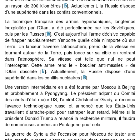
15
un rayon de 300 kilomètres
[
]
. Actuellement, la Russie dispose
d’une supériorité dans les conflits conventionnels.
La technique française des armes hypersoniques, longtemps
inexploitée par l’Otan, a été perfectionnée par les Soviétiques,
16
puis par les Russes
[
]
. C’est aujourd’hui l’arme décisive capable
de frapper nucléairement n’importe quelle cible n’importe où sur
Terre. Un lanceur traverse l’atmosphère, prend de la vitesse en
tournant autour de la Terre, puis fonce sur sa cible en rentrant
dans l’atmosphère. Sa vitesse est telle que nul ne peut
l’intercepter. Cette arme rend le « bouclier anti-missiles » de
17
l’Otan obsolète
[
]
. Actuellement, la Russie dispose d’une
18
supériorité dans les conflits nucléaires
[
]
.
Une version intermédiaire en a été fournie par Moscou à Beijing
et probablement à Pyongyang. Le président adjoint du Comité
des chefs d’état-major US, l’amiral Christopher Grady, a reconnu
l’avance technologique russe et annoncé que les États-Unis
travaillent d’arrache-pied pour rattraper leur retard. Même si le
président Donald Trump a relancé la recherche militaire, il faudra
de nombreuses années au Pentagone pour cela.
La guerre de Syrie a été l’occasion pour Moscou de tester une