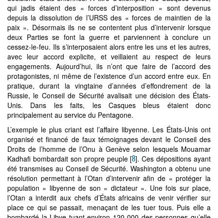
qui jadis étaient des « forces d’interposition » sont devenus
depuis la dissolution de l’URSS des « forces de maintien de la
paix ». Désormais ils ne se contentent plus d’intervenir lorsque
deux Parties se font la guerre et parviennent à conclure un
cessez-le-feu. Ils s’interposaient alors entre les uns et les autres,
avec leur accord explicite, et veillaient au respect de leurs
engagements. Aujourd’hui, ils n’ont que faire de l’accord des
protagonistes, ni même de l’existence d’un accord entre eux. En
pratique, durant la vingtaine d’années d’effondrement de la
Russie, le Conseil de Sécurité avalisait une décision des États-
Unis. Dans les faits, les Casques bleus étaient donc
principalement au service du Pentagone.
L’exemple le plus criant est l’affaire libyenne. Les États-Unis ont
organisé et financé de faux témoignages devant le Conseil des
Droits de l’homme de l’Onu à Genève selon lesquels Mouamar
8
Kadhafi bombardait son propre peuple
[
]
. Ces dépositions ayant
été transmises au Conseil de Sécurité. Washington a obtenu une
résolution permettant à l’Otan d’intervenir afin de « protéger la
population » libyenne de son « dictateur ». Une fois sur place,
l’Otan a interdit aux chefs d’États africains de venir vérifier sur
place ce qui se passait, menaçant de les tuer tous. Puis elle a
bombardé la Libye tuant environ 120 000 des personnes qu’elle