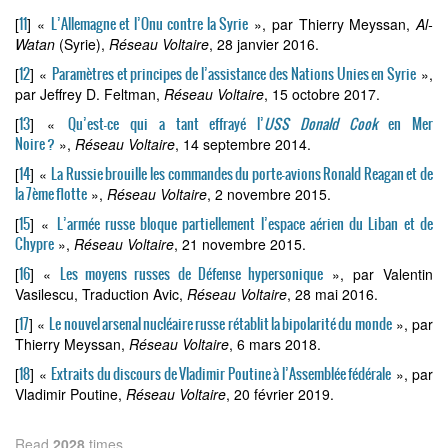
11
L’Allemagne et l’Onu contre la Syrie
[
]
«
», par Thierry Meyssan,
Al-
Watan
(Syrie),
Réseau Voltaire
, 28 janvier 2016.
12
Paramètres et principes de l’assistance des Nations Unies en Syrie
[
]
«
»,
par Jeffrey D. Feltman,
Réseau Voltaire
, 15 octobre 2017.
13
Qu’est-ce qui a tant effrayé l’
USS Donald Cook
en Mer
[
]
«
Noire ?
»,
Réseau Voltaire
, 14 septembre 2014.
14
La Russie brouille les commandes du porte-avions Ronald Reagan et de
[
]
«
la 7ème flotte
»,
Réseau Voltaire
, 2 novembre 2015.
15
L’armée russe bloque partiellement l’espace aérien du Liban et de
[
]
«
Chypre
»,
Réseau Voltaire
, 21 novembre 2015.
16
Les moyens russes de Défense hypersonique
[
]
«
», par Valentin
Vasilescu, Traduction Avic,
Réseau Voltaire
, 28 mai 2016.
17
Le nouvel arsenal nucléaire russe rétablit la bipolarité du monde
[
]
«
», par
Thierry Meyssan,
Réseau Voltaire
, 6 mars 2018.
18
Extraits du discours de Vladimir Poutine à l’Assemblée fédérale
[
]
«
», par
Vladimir Poutine,
Réseau Voltaire
, 20 février 2019.
Read
2028
times