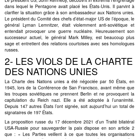
Le président US, John Kennedy, découvrit
in extremis
l’engrenage
dans lequel le Pentagone avait placé les États-Unis. Il parvint à
clarifier la situation grâce à son ambassadeur aux Nations unies.
Le président du Comité des chefs d’état-major US de l’époque, le
général Lyman Lemnitzer, était violemment anti-soviétique et
entendait provoquer une guerre nucléaire. Heureusement son
successeur actuel, le général Mark Milley, est beaucoup plus
sage et entretient des relations courtoises avec ses homologues
russes.
2- LES VIOLS DE LA CHARTE
DES NATIONS UNIES
La Charte des Nations unies a été négociée par 50 États, en
1945, lors de la Conférence de San Francisco, avant même que
les troupes soviétiques ne prennent Berlin et ne provoquent la
capitulation du Reich nazi. Elle a été adoptée à l’unanimité.
Depuis 147 autres États l’ont signée, soit aujourd’hui un total de
signataires de 197 États.
La proposition russe du 17 décembre 2021 d’un Traité bilatéral
USA-Russie pour sauvegarder la paix dispose en son article 2
que : « Les Parties veillent à ce que toutes les organisations