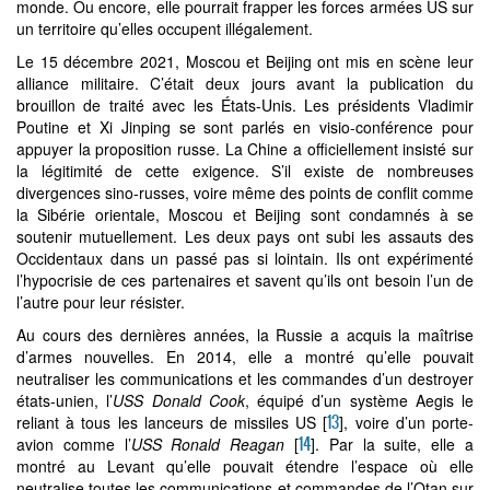
monde. Ou encore, elle pourrait frapper les forces armées US sur
un territoire qu’elles occupent illégalement.
Le 15 décembre 2021, Moscou et Beijing ont mis en scène leur
alliance militaire. C’était deux jours avant la publication du
brouillon de traité avec les États-Unis. Les présidents Vladimir
Poutine et Xi Jinping se sont parlés en visio-conférence pour
appuyer la proposition russe. La Chine a officiellement insisté sur
la légitimité de cette exigence. S’il existe de nombreuses
divergences sino-russes, voire même des points de conflit comme
la Sibérie orientale, Moscou et Beijing sont condamnés à se
soutenir mutuellement. Les deux pays ont subi les assauts des
Occidentaux dans un passé pas si lointain. Ils ont expérimenté
l’hypocrisie de ces partenaires et savent qu’ils ont besoin l’un de
l’autre pour leur résister.
Au cours des dernières années, la Russie a acquis la maîtrise
d’armes nouvelles. En 2014, elle a montré qu’elle pouvait
neutraliser les communications et les commandes d’un destroyer
états-unien, l’
USS Donald Cook
, équipé d’un système Aegis le
13
reliant à tous les lanceurs de missiles US
[
]
, voire d’un porte-
14
avion comme l’
USS Ronald Reagan
[
]
. Par la suite, elle a
montré au Levant qu’elle pouvait étendre l’espace où elle
neutralise toutes les communications et commandes de l’Otan sur