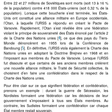
Entre 22 et 27 millions de Soviétiques sont morts (soit 13 à 16 %
de la population) contre 418 000 États-uniens (soit 0,32 % de la
population). Lorsque cette boucherie s’est terminée, les États-
Unis ont constitué une alliance militaire en Europe occidentale,
l’Otan, à laquelle l’URSS a répondu en créant le Pacte de
Varsovie. Rapidement, l’Otan s’est révélée être une fédération
violant le principe de souveraineté des États énoncé par l’article 2
4
de la Charte des Nations unies
[
]
, ce que des pays du Tiers-
Monde dénoncèrent en 1955 lors de la Conférence de
5
Bandoung
[
]
. En définitive, l’URSS viola également la Charte des
Nations unies en adoptant la Doctrine Brejnev en 1968 et en
l’imposant aux membres du Pacte de Varsovie. Lorsque l’URSS
fut dissoute et que certains de ses anciens membres créèrent
une nouvelle alliance militaire, le Traité de Sécurité collective, ils
choisirent d’en faire une confédération dans le respect de la
Charte des Nations unies.
Pour être clair sur ce que signifient fédération et confédération,
prenons un exemple : durant la guerre de Sécession, les
Nordistes formaient une fédération car les décisions de leur
gouvernement s’imposaient à tous ses États membres. Au
contraire, les Sudistes formaient une confédération car chaque
État membre restait souverain.