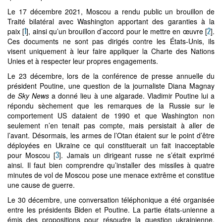
Le 17 décembre 2021, Moscou a rendu public un brouillon de
Traité bilatéral avec Washington apportant des garanties à la
1
2
paix
[
]
, ainsi qu’un brouillon d’accord pour le mettre en œuvre
[
]
.
Ces documents ne sont pas dirigés contre les États-Unis, ils
visent uniquement à leur faire appliquer la Charte des Nations
Unies et à respecter leur propres engagements.
Le 23 décembre, lors de la conférence de presse annuelle du
président Poutine, une question de la journaliste Diana Magnay
de
Sky News
a donné lieu à une algarade. Vladimir Poutine lui a
répondu sèchement que les remarques de la Russie sur le
comportement US dataient de 1990 et que Washington non
seulement n’en tenait pas compte, mais persistait à aller de
l’avant. Désormais, les armes de l’Otan étaient sur le point d’être
déployées en Ukraine ce qui constituerait un fait inacceptable
3
pour Moscou
[
]
. Jamais un dirigeant russe ne s’était exprimé
ainsi. Il faut bien comprendre qu’installer des missiles à quatre
minutes de vol de Moscou pose une menace extrême et constitue
une cause de guerre.
Le 30 décembre, une conversation téléphonique a été organisée
entre les présidents Biden et Poutine. La partie états-unienne a
émis des propositions pour résoudre la question ukrainienne,