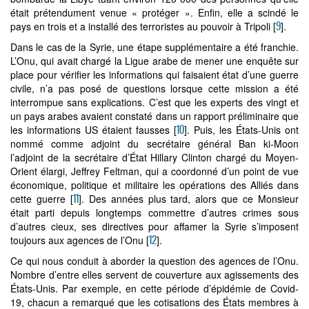
était prétendument venue « protéger ». Enfin, elle a scindé le
9
pays en trois et a installé des terroristes au pouvoir à Tripoli
[
]
.
Dans le cas de la Syrie, une étape supplémentaire a été franchie.
L’Onu, qui avait chargé la Ligue arabe de mener une enquête sur
place pour vérifier les informations qui faisaient état d’une guerre
civile, n’a pas posé de questions lorsque cette mission a été
interrompue sans explications. C’est que les experts des vingt et
un pays arabes avaient constaté dans un rapport préliminaire que
10
les informations US étaient fausses
[
]
. Puis, les États-Unis ont
nommé comme adjoint du secrétaire général Ban ki-Moon
l’adjoint de la secrétaire d’État Hillary Clinton chargé du Moyen-
Orient élargi, Jeffrey Feltman, qui a coordonné d’un point de vue
économique, politique et militaire les opérations des Alliés dans
11
cette guerre
[
]
. Des années plus tard, alors que ce Monsieur
était parti depuis longtemps commettre d’autres crimes sous
d’autres cieux, ses directives pour affamer la Syrie s’imposent
12
toujours aux agences de l’Onu
[
]
.
Ce qui nous conduit à aborder la question des agences de l’Onu.
Nombre d’entre elles servent de couverture aux agissements des
États-Unis. Par exemple, en cette période d’épidémie de Covid-
19, chacun a remarqué que les cotisations des États membres à