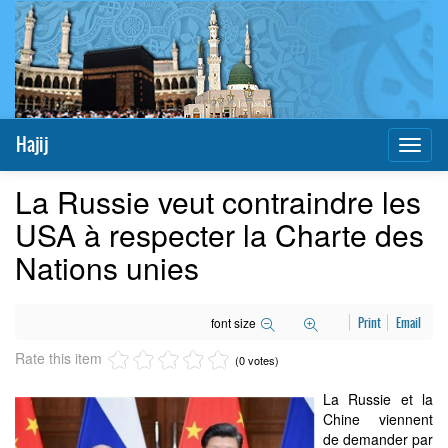
Hajij
Toggl
naviga
La Russie veut contraindre les
USA à respecter la Charte des
Nations unies
font size
Print
Email
Rate this item
(0 votes)
La Russie et la
Chine viennent
de demander par