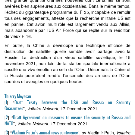
très grande quantité d’armes nouvelles dont certaines se sont
avérées bien supérieures aux occidentales. Dans le même temps,
l’échec du gigantesque programme du F-35, incapable de remplir
tous ses engagements, atteste que la recherche militaire US est
en panne. Cet avion multi-rôle est largement vendu aux Alliés,
mais abandonné par l’US Air Force qui se replie sur la réédition
de vieux F-16.
En outre, la Chine a développé une technique efficace de
destruction de satellite qu’elle semble avoir partagé avec la
Russie. La destruction d’un vieux satellite soviétique, le 15
novembre 2021, non loin de la station spatiale internationale a
suscité une vive émotion au sein de l’Otan. Désormais la Chine et
la Russie pourraient rendre l’ensemble des armées de l’Otan
sourdes et aveugles en quelques heures.
Thierry Meyssan
1
Draft Treaty betweeen the USA and Russia on Security
[
]
“
Guarantees
”,
Voltaire Network
, 17 December 2021.
2
Draft Agreement on measures to ensure the security of Russia and
[
]
“
NATO
”,
Voltaire Network
, 17 December 2021.
3
Vladimir Putin’s annual news conference
[
]
“
”, by Vladimir Putin,
Voltaire