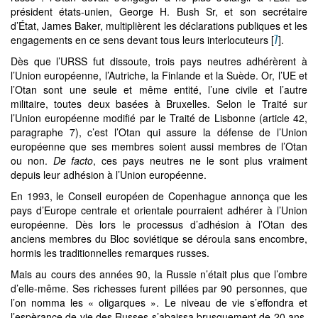
président états-unien, George H. Bush Sr, et son secrétaire
d’État, James Baker, multiplièrent les déclarations publiques et les
7
engagements en ce sens devant tous leurs interlocuteurs
[
]
.
Dès que l’URSS fut dissoute, trois pays neutres adhérèrent à
l’Union européenne, l’Autriche, la Finlande et la Suède. Or, l’UE et
l’Otan sont une seule et même entité, l’une civile et l’autre
militaire, toutes deux basées à Bruxelles. Selon le Traité sur
l’Union européenne modifié par le Traité de Lisbonne (article 42,
paragraphe 7), c’est l’Otan qui assure la défense de l’Union
européenne que ses membres soient aussi membres de l’Otan
ou non.
De facto
, ces pays neutres ne le sont plus vraiment
depuis leur adhésion à l’Union européenne.
En 1993, le Conseil européen de Copenhague annonça que les
pays d’Europe centrale et orientale pourraient adhérer à l’Union
européenne. Dès lors le processus d’adhésion à l’Otan des
anciens membres du Bloc soviétique se déroula sans encombre,
hormis les traditionnelles remarques russes.
Mais au cours des années 90, la Russie n’était plus que l’ombre
d’elle-même. Ses richesses furent pillées par 90 personnes, que
l’on nomma les « oligarques ». Le niveau de vie s’effondra et
l’espèrance de vie des Russes s’abaissa brusquement de 20 ans.