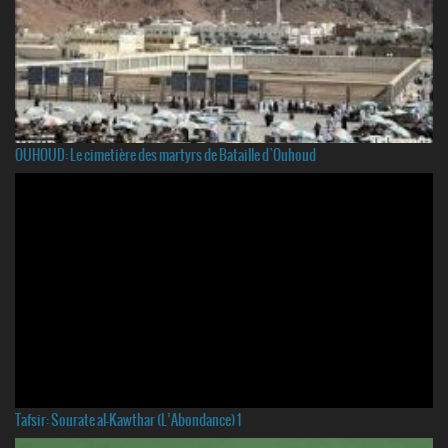
OUHOUD: Le cimetière des martyrs de Bataille d`Ouhoud
Tafsir: Sourate al-Kawthar (L’Abondance) 1