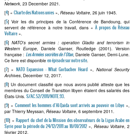
Network
, 23 December 2021.
4
Charte des Nations unies
[
]
«
»,
Réseau Voltaire
, 26 juin 1945.
5
[
]
Voir les dix principes de la Conférence de Bandoung, qui
À propos du Réseau
servent de référence à notre travail, dans «
Voltaire
».
6
[
]
NATO’s secret armies : operation Gladio and terrorism in
Western Europe
, Daniele Ganser, Routledge (2001). Version
Les Armées secrètes de l’Otan
française :
, Daniele Ganser, Demi-Lune.
en épisode sur notre site
Ce livre est disponible
.
7
NATO Expansion : What Gorbachev Heard
[
]
«
»,
National Security
Archives
, December 12, 2017.
8
[
]
Un document classifié que nous avons publié atteste que les
membres du Conseil de Transition libyen étaient des salariés des
S/AC.52/2011/NOTE.93
États-Unis.
.
9
Comment les hommes d’Al-Qaida sont arrivés au pouvoir en Libye
[
]
«
»,
par Thierry Meyssan,
Réseau Voltaire
, 6 septembre 2011.
10
Rapport du chef de la Mission des observateurs de la Ligue Arabe en
[
]
«
Syrie pour la période du 24/12/2011 au 18/01/2012
»,
Réseau Voltaire
, 2
février 2012.