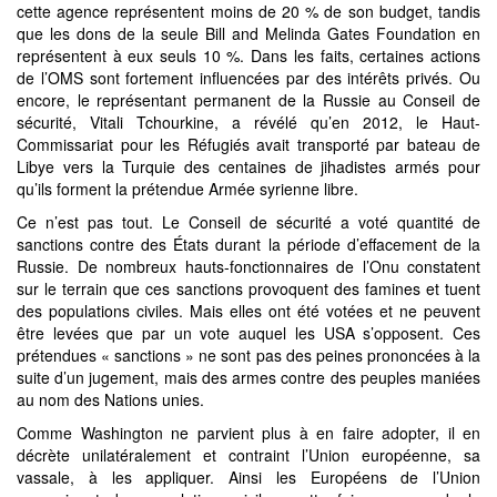
cette agence représentent moins de 20 % de son budget, tandis
que les dons de la seule Bill and Melinda Gates Foundation en
représentent à eux seuls 10 %. Dans les faits, certaines actions
de l’OMS sont fortement influencées par des intérêts privés. Ou
encore, le représentant permanent de la Russie au Conseil de
sécurité, Vitali Tchourkine, a révélé qu’en 2012, le Haut-
Commissariat pour les Réfugiés avait transporté par bateau de
Libye vers la Turquie des centaines de jihadistes armés pour
qu’ils forment la prétendue Armée syrienne libre.
Ce n’est pas tout. Le Conseil de sécurité a voté quantité de
sanctions contre des États durant la période d’effacement de la
Russie. De nombreux hauts-fonctionnaires de l’Onu constatent
sur le terrain que ces sanctions provoquent des famines et tuent
des populations civiles. Mais elles ont été votées et ne peuvent
être levées que par un vote auquel les USA s’opposent. Ces
prétendues « sanctions » ne sont pas des peines prononcées à la
suite d’un jugement, mais des armes contre des peuples maniées
au nom des Nations unies.
Comme Washington ne parvient plus à en faire adopter, il en
décrète unilatéralement et contraint l’Union européenne, sa
vassale, à les appliquer. Ainsi les Européens de l’Union