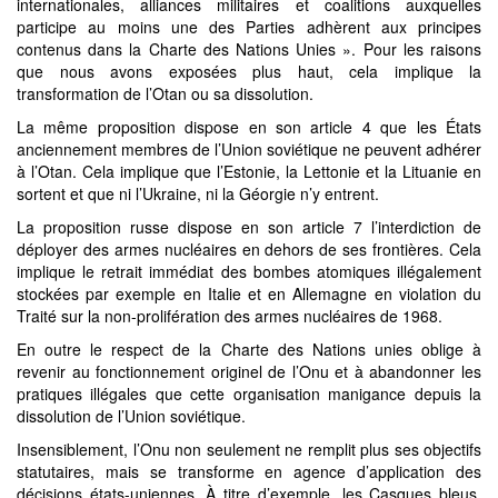
internationales, alliances militaires et coalitions auxquelles
participe au moins une des Parties adhèrent aux principes
contenus dans la Charte des Nations Unies ». Pour les raisons
que nous avons exposées plus haut, cela implique la
transformation de l’Otan ou sa dissolution.
La même proposition dispose en son article 4 que les États
anciennement membres de l’Union soviétique ne peuvent adhérer
à l’Otan. Cela implique que l’Estonie, la Lettonie et la Lituanie en
sortent et que ni l’Ukraine, ni la Géorgie n’y entrent.
La proposition russe dispose en son article 7 l’interdiction de
déployer des armes nucléaires en dehors de ses frontières. Cela
implique le retrait immédiat des bombes atomiques illégalement
stockées par exemple en Italie et en Allemagne en violation du
Traité sur la non-prolifération des armes nucléaires de 1968.
En outre le respect de la Charte des Nations unies oblige à
revenir au fonctionnement originel de l’Onu et à abandonner les
pratiques illégales que cette organisation manigance depuis la
dissolution de l’Union soviétique.
Insensiblement, l’Onu non seulement ne remplit plus ses objectifs
statutaires, mais se transforme en agence d’application des
décisions états-uniennes. À titre d’exemple, les Casques bleus,