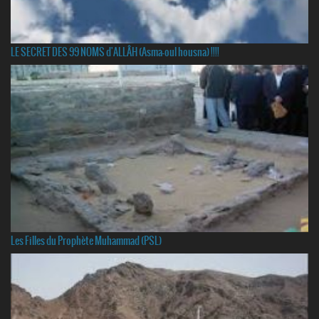
LE SECRET DES 99 NOMS d'ALLÂH (Asma-oul housna) !!!!
Les Filles du Prophète Muhammad (PSL)