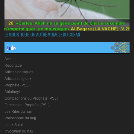
LE MOUSTIQUE :UN AUTRE MIRACLE DU CORAN
Links
Accueil
Reportage
Articles politiques
Articles religieux
Prophète (PSL)
Ahlulbeyt
Compagnons du Prophète (PSL)
Femmes du Prophète (PSL)
Les Rites du hajj
Philosophie du hajj
Lieux Saint
Invocation du hajj