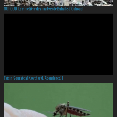
OUHOUD: Le cimetière des martyrs de Bataille d`Ouhoud
Tafsir: Sourate al-Kawthar (L’Abondance) 1