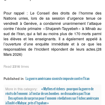
Pour rappel : Le Conseil des droits de l’homme des
Nations unies, lors de sa session d’urgence tenue ce
vendredi à Genève, a condamné unanimement l’attaque
contre l’école primaire « Shajareh‑Tayyebeh » à Minab au
sud de l'Iran, qui a fait au moins plus de 170 morts parmi
les élèves et les enseignants. Il a également appelé à
l’ouverture d’une enquête immédiate et à ce que les
responsables de l'incident répondent de leurs actes.(28
Mars 2026)
Read
2316
times
La guerre américano-sioniste imposée contre l'Iran
Published in
« Mythes et échecs : pourquoi la guerre de
More in this category:
récits de l'ennemi – à l'instar de ses bombes – ne dissuadera pas l'Iran
Des options de surprise pour l’ennemi: révélations sur l’échec américain
à Dasht‑e Mahyar, près d’Ispahan »