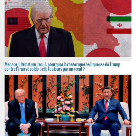
Menace, ultimatum, recul : pourquoi la rhétorique belliqueuse de Trump
contre l’Iran se solde-t-elle toujours par un recul ?