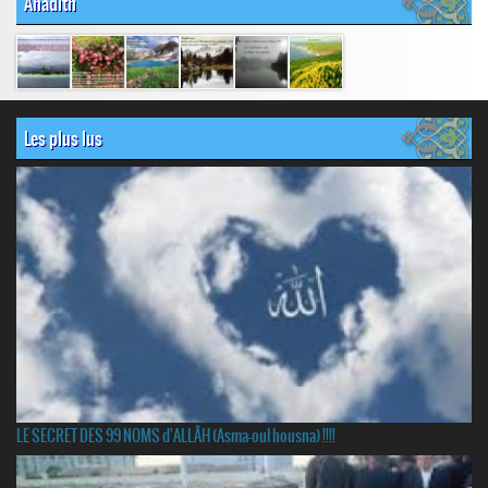
Ahadith
Les plus lus
LE SECRET DES 99 NOMS d'ALLÂH (Asma-oul housna) !!!!