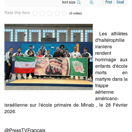
font size
Print
Email
Rate this item
(0 votes)
Les athlètes
d'haltérophilie
iraniens
rendent
hommage aux
enfants d'école
morts en
martyre dans la
frappe
aérienne
américano-
israélienne sur l'école primaire de Minab , le 28 Février
2026.
@PressTVFrançais