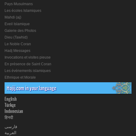
Pays Musulmans
Les écoles Islamiques
Mahdi (aj)
Eveil Islamique
Galerie des Photos
Dieu (Tawhid)
Le Noble Coran
Hadj Messages
Invocations et visites pieuse
En présence de Saint Coran
Les événements islamiques
Ethnique et Morale
Hajij.com in your language
English
Türkçe
Indonesian
हिनदी
فارسی
العربیة