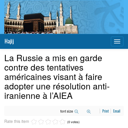
Hajij
Toggl
naviga
La Russie a mis en garde
contre des tentatives
américaines visant à faire
adopter une résolution anti-
iranienne à l’AIEA
font size
Print
Email
Rate this item
(0 votes)