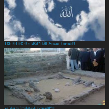
LE SECRET DES 99 NOMS d'ALLÂH (Asma-oul housna) !!!!
Les Filles du Prophète Muhammad (PSL)