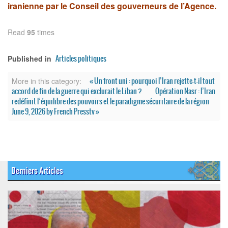
iranienne par le Conseil des gouverneurs de l’Agence.
Read
95
times
Articles politiques
Published in
« Un front uni : pourquoi l’Iran rejette-t-il tout
More in this category:
accord de fin de la guerre qui exclurait le Liban ?
Opération Nasr : l’Iran
redéfinit l’équilibre des pouvoirs et le paradigme sécuritaire de la région
June 9, 2026 by French Presstv »
Derniers Articles