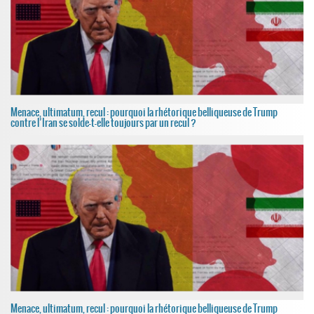
Menace, ultimatum, recul : pourquoi la rhétorique belliqueuse de Trump
contre l’Iran se solde-t-elle toujours par un recul ?
Menace, ultimatum, recul : pourquoi la rhétorique belliqueuse de Trump