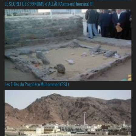
LE SECRET DES 99 NOMS d'ALLÂH (Asma-oul housna) !!!!
Les Filles du Prophète Muhammad (PSL)