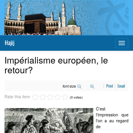
Hajij
Toggl
naviga
Impérialisme européen, le
retour?
font size
Print
Email
Rate this item
(0 votes)
C'est
l'impression que
l'on a au regard
de