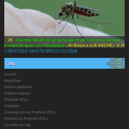
LE MOUSTIQUE :UN AUTRE MIRACLE DU CORAN
Links
Accueil
Reportage
Articles politiques
Articles religieux
Prophète (PSL)
Ahlulbeyt
Compagnons du Prophète (PSL)
Femmes du Prophète (PSL)
Les Rites du hajj