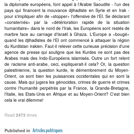
la diplomatie européens, font appel à l'Arabie Saoudite - l'un des
pays qui financent la mouvance djihadiste en Syrie et en Irak -
pour s'impliquer afin de «stopper» l'offensive de l'EI. Se déclarant
«consternés» par la «détérioration rapide de la situation
humanitaire» dans le nord de l'Irak, les Européens sont restés de
marbre face au carnage d'Israël à Ghaza. L'Europe a «bougé»
quand les djihadistes de l'EI ont commencé à attaquer la région
du Kurdistan irakien. Faut-il relever cette curieuse précision d'une
agence de presse qui souligne que les Kurdes ne sont pas des
Arabes mais des Indo-Européens islamisés. Outre un fort relent
de racisme anti-arabe, ceci, expliquerait-il cela? Or, la question
palestinienne, la question kurde, le démembrement du Moyen-
Orient, ce sont bien les puissances occidentales qui en sont la
cause. Mais qui jugera les génocides, crimes de guerre et crimes
contre l'humanité perpétrés par la France, la Grande-Bretagne,
l'Italie, les Etats-Unis en Afrique et au Moyen-Orient? C'est bien
cela le vrai dilemme!
Read
2473
times
Articles politiques
Published in