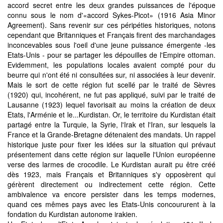
accord secret entre les deux grandes puissances de l'époque
connu sous le nom d'«accord Sykes-Picot» (1916 Asia Minor
Agreement). Sans revenir sur ces péripéties historiques, notons
cependant que Britanniques et Français firent des marchandages
inconcevables sous l'oeil d'une jeune puissance émergente -les
Etats-Unis - pour se partager les dépouilles de l'Empire ottoman.
Evidemment, les populations locales avaient compté pour du
beurre qui n'ont été ni consultées sur, ni associées à leur devenir.
Mais le sort de cette région fut scellé par le traité de Sèvres
(1920) qui, incohérent, ne fut pas appliqué, suivi par le traité de
Lausanne (1923) lequel favorisait au moins la création de deux
Etats, l'Arménie et le...Kurdistan. Or, le territoire du Kurdistan était
partagé entre la Turquie, la Syrie, l'Irak et l'Iran, sur lesquels la
France et la Grande-Bretagne détenaient des mandats. Un rappel
historique juste pour fixer les idées sur la situation qui prévaut
présentement dans cette région sur laquelle l'Union européenne
verse des larmes de crocodile. Le Kurdistan aurait pu être créé
dès 1923, mais Français et Britanniques s'y opposèrent qui
gérèrent directement ou indirectement cette région. Cette
ambivalence va encore persister dans les temps modernes,
quand ces mêmes pays avec les Etats-Unis concoururent à la
fondation du Kurdistan autonome irakien.