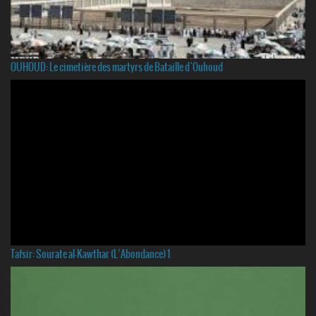
OUHOUD: Le cimetière des martyrs de Bataille d`Ouhoud
Tafsir: Sourate al-Kawthar (L’Abondance) 1