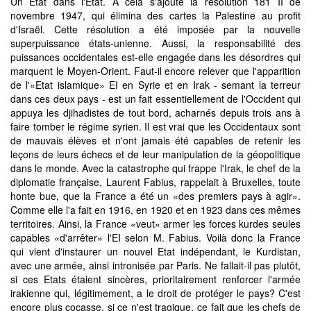
Un Etat dans l'Etat. A cela s'ajoute la résolution 181 II de
novembre 1947, qui élimina des cartes la Palestine au profit
d'Israël. Cette résolution a été imposée par la nouvelle
superpuissance états-unienne. Aussi, la responsabilité des
puissances occidentales est-elle engagée dans les désordres qui
marquent le Moyen-Orient. Faut-il encore relever que l'apparition
de l'«Etat islamique» EI en Syrie et en Irak - semant la terreur
dans ces deux pays - est un fait essentiellement de l'Occident qui
appuya les djihadistes de tout bord, acharnés depuis trois ans à
faire tomber le régime syrien. Il est vrai que les Occidentaux sont
de mauvais élèves et n'ont jamais été capables de retenir les
leçons de leurs échecs et de leur manipulation de la géopolitique
dans le monde. Avec la catastrophe qui frappe l'Irak, le chef de la
diplomatie française, Laurent Fabius, rappelait à Bruxelles, toute
honte bue, que la France a été un «des premiers pays à agir».
Comme elle l'a fait en 1916, en 1920 et en 1923 dans ces mêmes
territoires. Ainsi, la France «veut» armer les forces kurdes seules
capables «d'arrêter» l'EI selon M. Fabius. Voilà donc la France
qui vient d'instaurer un nouvel Etat indépendant, le Kurdistan,
avec une armée, ainsi intronisée par Paris. Ne fallait-il pas plutôt,
si ces Etats étaient sincères, prioritairement renforcer l'armée
irakienne qui, légitimement, a le droit de protéger le pays? C'est
encore plus cocasse, si ce n'est tragique, ce fait que les chefs de