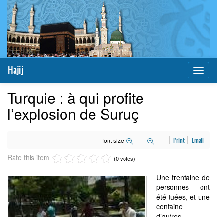
Hajij
Toggl
naviga
Turquie : à qui profite
l’explosion de Suruç
font size
Print
Email
Rate this item
(0 votes)
Une trentaine de
personnes ont
été tuées, et une
centaine
d’autres,