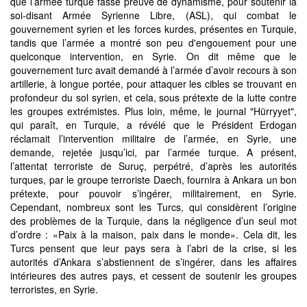
que l’armée turque fasse preuve de dynamisme, pour soutenir la
soi-disant Armée Syrienne Libre, (ASL), qui combat le
gouvernement syrien et les forces kurdes, présentes en Turquie,
tandis que l’armée a montré son peu d'engouement pour une
quelconque intervention, en Syrie. On dit même que le
gouvernement turc avait demandé à l’armée d’avoir recours à son
artillerie, à longue portée, pour attaquer les cibles se trouvant en
profondeur du sol syrien, et cela, sous prétexte de la lutte contre
les groupes extrémistes. Plus loin, même, le journal "Hürryyet",
qui paraît, en Turquie, a révélé que le Président Erdogan
réclamait l’intervention militaire de l’armée, en Syrie, une
demande, rejetée jusqu’ici, par l’armée turque. A présent,
l’attentat terroriste de Suruç, perpétré, d’après les autorités
turques, par le groupe terroriste Daech, fournira à Ankara un bon
prétexte, pour pouvoir s’ingérer, militairement, en Syrie.
Cependant, nombreux sont les Turcs, qui considèrent l’origine
des problèmes de la Turquie, dans la négligence d’un seul mot
d’ordre : «Paix à la maison, paix dans le monde». Cela dit, les
Turcs pensent que leur pays sera à l’abri de la crise, si les
autorités d’Ankara s’abstiennent de s’ingérer, dans les affaires
intérieures des autres pays, et cessent de soutenir les groupes
terroristes, en Syrie.