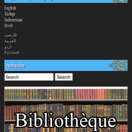
English
Türkçe
Indonesian
हिनदी
فارسی
العربیة
اردو
Русский
recherche