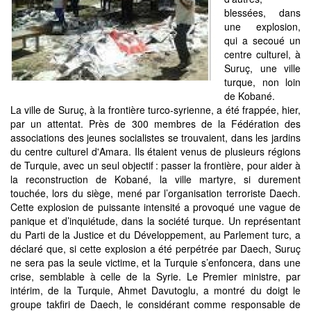
blessées, dans
une explosion,
qui a secoué un
centre culturel, à
Suruç, une ville
turque, non loin
de Kobané.
La ville de Suruç, à la frontière turco-syrienne, a été frappée, hier,
par un attentat. Près de 300 membres de la Fédération des
associations des jeunes socialistes se trouvaient, dans les jardins
du centre culturel d'Amara. Ils étaient venus de plusieurs régions
de Turquie, avec un seul objectif : passer la frontière, pour aider à
la reconstruction de Kobané, la ville martyre, si durement
touchée, lors du siège, mené par l’organisation terroriste Daech.
Cette explosion de puissante intensité a provoqué une vague de
panique et d’inquiétude, dans la société turque. Un représentant
du Parti de la Justice et du Développement, au Parlement turc, a
déclaré que, si cette explosion a été perpétrée par Daech, Suruç
ne sera pas la seule victime, et la Turquie s’enfoncera, dans une
crise, semblable à celle de la Syrie. Le Premier ministre, par
intérim, de la Turquie, Ahmet Davutoglu, a montré du doigt le
groupe takfiri de Daech, le considérant comme responsable de