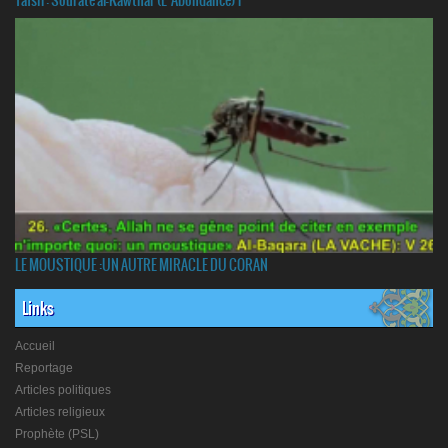
Tafsir: Sourate al-Kawthar (L’Abondance) 1
LE MOUSTIQUE :UN AUTRE MIRACLE DU CORAN
Links
Accueil
Reportage
Articles politiques
Articles religieux
Prophète (PSL)