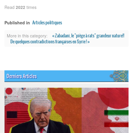
Read
2022
times
Articles politiques
Published in
« Zabadani, le "piège à rats" grandeur nature!!
More in this category:
De quelques contradictions françaises en Syrie ! »
Derniers Articles