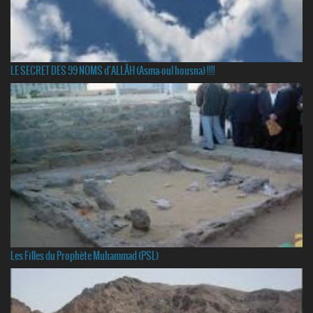
LE SECRET DES 99 NOMS d'ALLÂH (Asma-oul housna) !!!!
Les Filles du Prophète Muhammad (PSL)