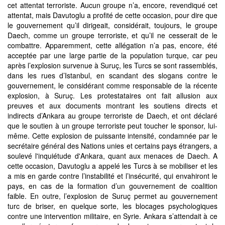
cet attentat terroriste. Aucun groupe n’a, encore, revendiqué cet
attentat, mais Davutoglu a profité de cette occasion, pour dire que
le gouvernement qu’il dirigeait, considérait, toujours, le groupe
Daech, comme un groupe terroriste, et qu’il ne cesserait de le
combattre. Apparemment, cette allégation n’a pas, encore, été
acceptée par une large partie de la population turque, car peu
après l’explosion survenue à Suruç, les Turcs se sont rassemblés,
dans les rues d’Istanbul, en scandant des slogans contre le
gouvernement, le considérant comme responsable de la récente
explosion, à Suruç. Les protestataires ont fait allusion aux
preuves et aux documents montrant les soutiens directs et
indirects d’Ankara au groupe terroriste de Daech, et ont déclaré
que le soutien à un groupe terroriste peut toucher le sponsor, lui-
même. Cette explosion de puissante intensité, condamnée par le
secrétaire général des Nations unies et certains pays étrangers, a
soulevé l'inquiétude d'Ankara, quant aux menaces de Daech. A
cette occasion, Davutoglu a appelé les Turcs à se mobiliser et les
a mis en garde contre l’instabilité et l’insécurité, qui envahiront le
pays, en cas de la formation d’un gouvernement de coalition
faible. En outre, l’explosion de Suruç permet au gouvernement
turc de briser, en quelque sorte, les blocages psychologiques
contre une intervention militaire, en Syrie. Ankara s’attendait à ce