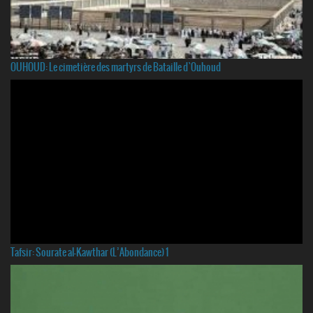
OUHOUD: Le cimetière des martyrs de Bataille d`Ouhoud
Tafsir: Sourate al-Kawthar (L’Abondance) 1