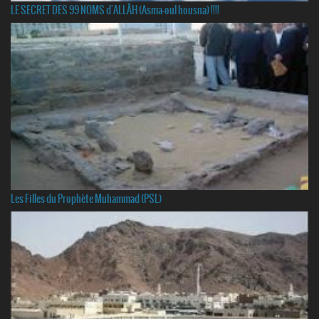
LE SECRET DES 99 NOMS d'ALLÂH (Asma-oul housna) !!!!
Les Filles du Prophète Muhammad (PSL)