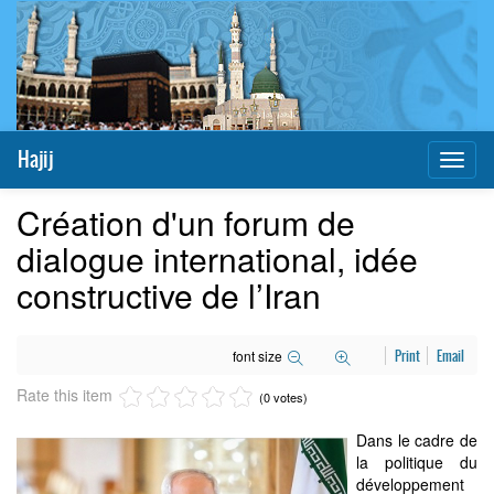
Hajij
Toggl
naviga
Création d'un forum de
dialogue international, idée
constructive de l’Iran
font size
Print
Email
Rate this item
(0 votes)
Dans le cadre de
la politique du
développement