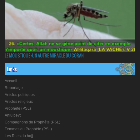
LE MOUSTIQUE :UN AUTRE MIRACLE DU CORAN
Links
Accueil
Reportage
Articles politiques
Articles religieux
Prophète (PSL)
Ahlulbeyt
Compagnons du Prophète (PSL)
Femmes du Prophète (PSL)
Les Rites du hajj