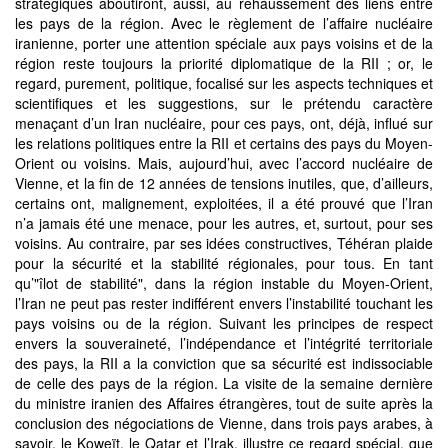
stratégiques aboutiront, aussi, au rehaussement des liens entre
les pays de la région. Avec le règlement de l’affaire nucléaire
iranienne, porter une attention spéciale aux pays voisins et de la
région reste toujours la priorité diplomatique de la RII ; or, le
regard, purement, politique, focalisé sur les aspects techniques et
scientifiques et les suggestions, sur le prétendu caractère
menaçant d’un Iran nucléaire, pour ces pays, ont, déjà, influé sur
les relations politiques entre la RII et certains des pays du Moyen-
Orient ou voisins. Mais, aujourd’hui, avec l’accord nucléaire de
Vienne, et la fin de 12 années de tensions inutiles, que, d’ailleurs,
certains ont, malignement, exploitées, il a été prouvé que l’Iran
n’a jamais été une menace, pour les autres, et, surtout, pour ses
voisins. Au contraire, par ses idées constructives, Téhéran plaide
pour la sécurité et la stabilité régionales, pour tous. En tant
qu’"îlot de stabilité", dans la région instable du Moyen-Orient,
l’Iran ne peut pas rester indifférent envers l’instabilité touchant les
pays voisins ou de la région. Suivant les principes de respect
envers la souveraineté, l’indépendance et l’intégrité territoriale
des pays, la RII a la conviction que sa sécurité est indissociable
de celle des pays de la région. La visite de la semaine dernière
du ministre iranien des Affaires étrangères, tout de suite après la
conclusion des négociations de Vienne, dans trois pays arabes, à
savoir, le Koweït, le Qatar et l’Irak, illustre ce regard spécial, que