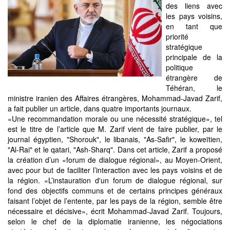
des liens avec
les pays voisins,
en tant que
priorité
stratégique
principale de la
politique
étrangère de
Téhéran, le
ministre iranien des Affaires étrangères, Mohammad-Javad Zarif,
a fait publier un article, dans quatre importants journaux.
«Une recommandation morale ou une nécessité stratégique», tel
est le titre de l’article que M. Zarif vient de faire publier, par le
journal égyptien, "Shorouk", le libanais, "As-Safir", le koweïtien,
"Al-Rai" et le qatari, "Ash-Sharq". Dans cet article, Zarif a proposé
la création d’un «forum de dialogue régional», au Moyen-Orient,
avec pour but de faciliter l’interaction avec les pays voisins et de
la région. «L’instauration d'un forum de dialogue régional, sur
fond des objectifs communs et de certains principes généraux
faisant l’objet de l’entente, par les pays de la région, semble être
nécessaire et décisive», écrit Mohammad-Javad Zarif. Toujours,
selon le chef de la diplomatie iranienne, les négociations