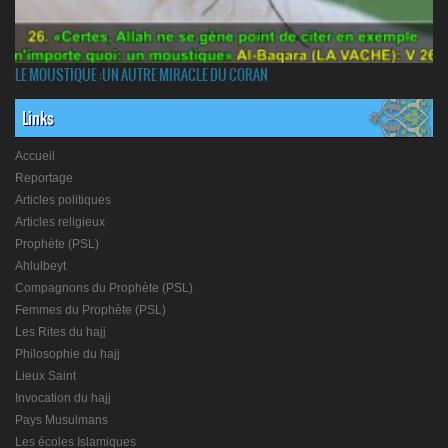
LE MOUSTIQUE :UN AUTRE MIRACLE DU CORAN
Links
Accueil
Reportage
Articles politiques
Articles religieux
Prophète (PSL)
Ahlulbeyt
Compagnons du Prophète (PSL)
Femmes du Prophète (PSL)
Les Rites du hajj
Philosophie du hajj
Lieux Saint
Invocation du hajj
Pays Musulmans
Les écoles Islamiques