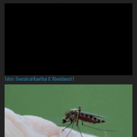
Tafsir: Sourate al-Kawthar (L’Abondance) 1