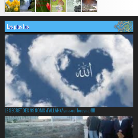
Les plus lus
LE SECRET DES 99 NOMS d'ALLÂH (Asma-oul housna) !!!!