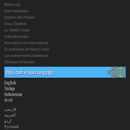
Mahdi (aj)
Eveil Islamique
Galerie des Photos
Dieu (Tawhid)
Le Noble Coran
Hadj Messages
Invocations et visites pieuse
En présence de Saint Coran
Les événements islamiques
Ethnique et Morale
Hajij.com in your language
English
Türkçe
Indonesian
हिनदी
فارسی
العربیة
اردو
Русский