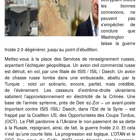
les bonnes
connexions, ne
peuvent pas
s’empêcher de
conclure que
Washington
laisse la guerre
froide 2.0 dégénérer, jusqu’au point d’ébullition.
Mettez-vous à la place des Services de renseignement russes, arpentant l’échiquier géopolitique. Un avion civil commercial russe est détruit, en vol, par une filiale de ISIS / ISIL / Daech. Un avion de chasse russe tombe dans une embuscade, abattu par la Turquie ; voici un scénario, encore, partiel, mais crédible, de l’évènement. Les casseurs d’extrême-droite ukrainiens sabotent l’approvisionnement en électricité de la Crimée. Une base de l’armée syrienne, près de Deir ez-Zor – un avant-poste important contre ISIS /ISIL/ Daech, dans l’Est de la Syrie – est frappé par la Coalition US, des Opportunistes des Coups Tordus, (OCT). Le FMI pardonne à l’Ukraine le non-paiement de sa dette à la Russie, rejoignant, ainsi, de fait, la guerre froide 2.0. Et cela n’est qu’une courte liste. La progression est logique. L’OTAN et le CCG [les pays du Golfe, NdT] sont dévorés par l’angoisse. L’entrée de la Russie, sur le théâtre de la guerre syrienne – une guerre, par procuration, pas une guerre civile – a jeté aux orties tous les plans de changement de régime, carrément, criminels. Si la coalition des OCT, menée par les USA, était, vraiment, résolue à lutter contre ISIS/ISIL/Daech, ils travailleraient, côte à côte, avec l’armée arabe syrienne, (SAA), et n’essaieraient pas de l’entraver par des bombardements. Et ils essaieraient, activement, de fermer les principaux passages entre la Turquie et la Syrie, ainsi que le couloir de Jarablus, qui est, en fait, une autoroute jihadiste 24 heures sur 24, sept jours sur sept. Le jeu de l’OTAN, en Syrie, se vautre dans l’ambiguïté poisseuse. Les discussions avec des diplomates de l’UE, à Bruxelles, dissidents, mais pas, nécessairement, vassaux de l’OTAN, révèlent un contre-narratif de la façon, dont le Pentagone a, clairement, dessiné la stratégie de la Russie ; comment ils ont interprété que les forces russes étaient, relativement, isolées ; et comment ils ont décidé de permettre à Ankara et au Sultan Erdogan de partir en vrille – un alibi parfait, pour un déni plausible. Ce qui nous ramène à la chute du chasseur "Su-24". Faisant un pas de plus, l’expert russe, Alexei Leonkov, soutient que l’OTAN n’a pas, seulement, enregistré toute l’opération, à partir d’un AWACS, mais qu’un autre AWACS de l’Arabie saoudite a, effectivement, guidé les F-16 turcs. Les F-16 sont incapables de lancer des missiles air-air, sans le guidage d’un AWACS. Des données russes et syriennes – qui peuvent être vérifiées, de façon indépendante – ont repéré les AWACS américain et saoudien, dans la région, au moment de l’attaque contre le "Su-24". Et pour couronner le tout, l’accord US-Turquie, sur la procédure d’utilisation des F-16, stipule qu’une autorisation US est obligatoire, pour le déploiement des jets contre un pays tiers.Tout cela suggère une hypothèse, extrêmement, grave ; un coup monté direct OTAN-CCG contre la Russie, qui peut, encore, être clarifiée par la boîte noire du "Su-24", récupérée par les Russes. Comme si cela ne suffisait pas, pour soulever plusieurs sourcils, cela pourrait signifier, tout simplement, le premier pas, sur un échiquier, en expansion. L’objectif final étant de maintenir la Russie loin de la frontière turco-syrienne. Mais cela ne se produira pas, pour un certain nombre de raisons – dont l’une des moindres n’est pas le déploiement russe des S-400, ultra efficaces. La Force aérienne turque a tellement peur que tout – même hiboux et vautours – est abattu à la frontière. Pendant ce temps, la composante humaine du renseignement, (Humint), est renforcée ; encore plus de bottes otanesques, sur le terrain, Allemands inclus, présentés comme de simples conseillers – qui, si elles sont déployées, sur le champ de bataille, vont, inévitablement, entrer en conflit avec l’Armée arabe syrienne, (AAS). Pour encadrer l’opinion publique, la faction allemande des bombardeurs humanitaires néocons est, déjà, en train de bricoler le narratif, selon lequel Assad est le véritable ennemi, et non pas ISIS/ISIL/Daech. Enfin, les Allemands ont, clairement, fait savoir qu’ils ne travailleront pas aux côtés de la Russie ou de de l’AAS, mais prendront leurs ordres, au Centcom, en Floride, et au QG de la coalition OCT, au Koweït. Le plan directeur de l’OTAN, pour le Nord de la Syrie, dans les prochaines semaines et mois, consiste à envoyer des avions de combat US, britanniques, turcs, et des Français, encore, dans la balance, (on collabore avec les Russes, ou c’est juste pour rire ?). Ce plan est vendu à l’opinion publique mondiale, comme une coalition des efforts – avec la Russie, à peine mentionnée. Le plan directeur, sous le couvert de bombarder l’antre du faux califat, à Raqqa, serait, idéalement, d’ouvrir la voie à une zone de sécurité, de facto, concoctée pour Erdogan, dans le couloir de Jarablus, qui est, en réalité, une zone d’exclusion aérienne, taillée sur mesure, pour abriter un troupeau de rebelles "modérés", alias inconditionnels salafistes-jihadistes, du type Al-Nusra, mouvance Al-Qaïda. En parallèle, attendez-vous à un torrent de baratin turc, centré sur la protection de la minorité turkmène, dans le Nord de la Syrie, effectivement, cinquième colonne de la Turquie, fortement, infiltrée par les islamo-fascistes, du type Loups Gris. Cela a commencé avec Ankara, accusant Moscou de nettoyage ethnique. Sans scrupules, Erdogan trouvera même attrayante la théorie du R2P, (responsabilité de protéger, inventée par les harpies du Département d’État US), déjà, employée par l’OTAN, pour libérer la Libye. Et voici où l’OTAN est, totalement, en phase avec Ankara ; après tout, une zone de sécurité, protégée par l’OTAN, bourrée de rebelles "modérés", est l’outil parfait, pour le démantèlement de l’État syrien, en mode turbo. C’est pas légal, mais on s’en fout. L’intervention de l’OTAN, en Syrie, est, bien sûr, absolument, illégale. La résolution 2.249 du Conseil de sécurité des Nations Unies ne relève pas du chapitre 7 de la Charte des Nations Unies. Pourtant, une fois de plus, le langage créatif – de style artifice rhétorique français – brouille la non-justification de la force militaire, pour donner l’impression que l’ONU approuve. Et voilà, exactement, comment Lawrence Cameron d’Arabie l’a interprétée. Le rideau de fumée est intégré, dans le processus, avec Londres, s’engageant à travailler côte à côte avec Moscou. La résolution 2.249 est, encore, un autre cas de réduction en miettes du droit international. Les frappes aériennes – sporadiques – du Royaume-Uni et de la France, couvertes par le prétexte de frapper ISIS/ISIL/Daech, n’ont jamais été autorisées par Damas, et le Conseil de sécurité n’a même pas été consulté. L’intervention de la Russie, pour sa part, a été, entièrement, autorisée par Damas. En plus de cela, la coalition des OCT de 60 ou 65 pays n’est pas une coalition, contrairement à ce que l’administion voudrait, frénétiquement, nous faire croire. En vérité, ils sont sept : Allemagne, France, Royaume-Uni, États-Unis, Turquie, Qatar et Arabie saoudite. En un mot : un composé, épuré jusqu’à l’os, de l’OTAN et du CCG. Ceux qui sont, réellement, en lutte contre le faux califat, sur le terrain, sont la SAA ; le Hezbollah ; les Chiites irakiens, assistés de conseillers iraniens ; et à l’extérieur de l’alliance «4 + 1» (la Russie, la Syrie, l’Iran, l’Irak, plus le Hezbollah), une coalition du Parti kurde, (GPJ), et de petites milices arabes et chrétiennes, désormais, unies, sous un parapluie politique, le Conseil démocratique syrien, qui abhorre Ankara, comme on s’en doute. Les provocations d’Ankara ne cesseront pas – y compris, les moyens créatifs, pour entraver le passage des navires russes du Syrian Express, dans le Bosphore et les Dardanelles, sans violer la Convention de Montreux. Donc, le nouveau plan directeur de l’OTAN se dirige, maladroitement, vers l’objectif principal : la libération, à la sauce libyenne, du Nord de la Syrie, pour l’occuper, soit par des rebelles "modérés" ou, dans le pire des cas, des Kurdes syriens, qui, en théorie, devraient être, facilement, manipulés. ISIS/ISIL/Daech serait, dans ce cas, contenu, (jargon de l’administration Obama), non pas, dans l’Est de la Syrie, mais, en fait, expulsé vers le désert occidental irakien, où ils se solidifieraient, en un Sunnistan. Erdogan veut, aussi, absolument, un Sunnistan, mais sa version est, encore, plus ambitieuse, elle englobe Mossoul. Tout cela se passe, alors qu’une tripotée de rebelles "modérés" syriens, venus de partout, se sont réunis au Comité central wahhabite du Salafisme-jihadiste, à Riyad, pour choisir un groupe de 42 personnes, qui sélectionnera les négociateurs des futurs pourparlers de paix. Une fois de plus, ils ont convenu que «Assad doit partir», même, pendant le processus de transition. Et que les forces étrangères doivent quitter la Syrie. Évidemment, le tsunami de mercenaires, payés par Riyad et en armes aux côtés de Doha et Ankara, n’est pas concerné. Tout esprit sain se demande comment la Maison des Saoud s’arrange avec tout ça: choisir qui est un "modéré", dans une nation, complètement, déstabilisée, par son implication, sans faire s’esclaffer le monde entier. Simple : parce Riyad possède un troupeau de lobbyistes américains et récompense, grassement, les gourous en relations publiques, tels que Edelman, la plus grande agence privée de relations publiques, sur la planète. Et, pas par accident, le Conseil démocratique syrien n’a pas été invité à se rendre à Riyad. Les dés sont jetés. Quoi que puisse concocter Ankara – sous le couvert de l’OTAN – pour empêcher la coalition «4 + 1» d’avancer sur le terrain, en Syrie, l’écriture (mortelle) est sur le mur. Elle évoque des missiles de croisière, livrés par la flotte russe de la mer Caspienne ou par des sous-marins. Et elle va suivre, à la lettre, ce que le président Poutine, lui-même, a dit à la collégiale du ministère russe de la Défense : «Je vous ordonne d’agir, extrêmement, sévèrement. Toutes les cibles qui menacent les forces russes ou notre infrastructure, sur