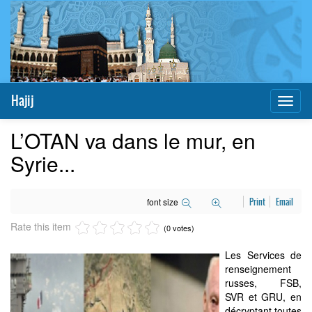
Hajij
Toggl
naviga
L’OTAN va dans le mur, en
Syrie...
font size
Print
Email
Rate this item
(0 votes)
Les Services de
renseignement
russes, FSB,
SVR et GRU, en
décryptant toutes