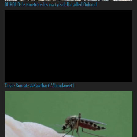
OUHOUD: Le cimetière des martyrs de Bataille d`Ouhoud
Tafsir: Sourate al-Kawthar (L’Abondance) 1