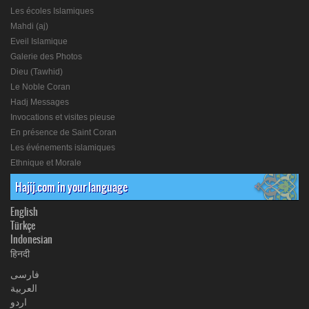
Les écoles Islamiques
Mahdi (aj)
Eveil Islamique
Galerie des Photos
Dieu (Tawhid)
Le Noble Coran
Hadj Messages
Invocations et visites pieuse
En présence de Saint Coran
Les événements islamiques
Ethnique et Morale
Hajij.com in your language
English
Türkçe
Indonesian
हिनदी
فارسی
العربیة
اردو