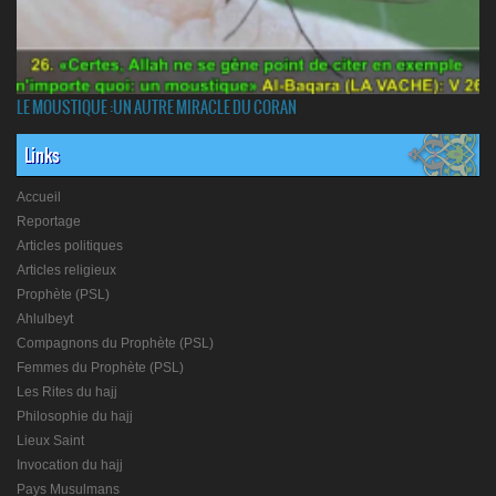
LE MOUSTIQUE :UN AUTRE MIRACLE DU CORAN
Links
Accueil
Reportage
Articles politiques
Articles religieux
Prophète (PSL)
Ahlulbeyt
Compagnons du Prophète (PSL)
Femmes du Prophète (PSL)
Les Rites du hajj
Philosophie du hajj
Lieux Saint
Invocation du hajj
Pays Musulmans