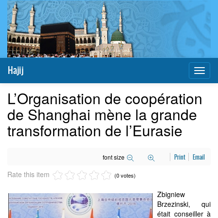
Hajij
Toggl
naviga
L’Organisation de coopération
de Shanghai mène la grande
transformation de l’Eurasie
font size
Print
Email
Rate this item
(0 votes)
Zbigniew
Brzezinski, qui
était conseiller à