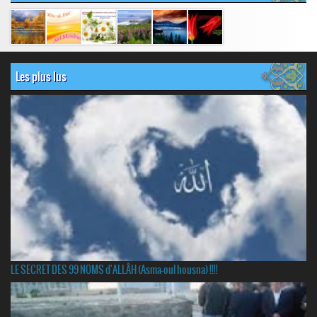
Les plus lus
LE SECRET DES 99 NOMS d'ALLÂH (Asma-oul housna) !!!!