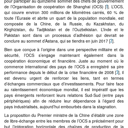
pour participer au quinzième sommet des chefs de gouvernement
1
de l’Organisation de coopération de Shanghai (OCS) [
]. L’OCS,
qui couvre environ 300 millions de kilomètres carrés, 60 % de
toute l’Eurasie et abrite un quart de la population mondiale, est
composée de la Chine, de la Russie, du Kazakhstan, du
Kirghizistan, du Tadjikistan et de l’Ouzbékistan. L’Inde et le
Pakistan sont dans un processus d’adhésion qui devrait se
2
conclure au sommet d’Astana, qui se tiendra en juin 2017 [
].
Bien que conçue à l’origine dans une perspective militaire et de
sécurité, l’OCS s’engage maintenant également dans la
coopération économique et financière. Juste au moment où le
commerce international des pays de l’OCS a enregistré sa pire
3
performance depuis le début de la crise financière de 2008 [
], il
est devenu urgent de renforcer les liens, tant en termes
d’échanges commerciaux que d’investissements. Pour faire face
au ralentissement économique mondial, il est impératif que les
pays émergents renforcent leurs relations Sud-Sud (entre pays
périphériques) afin de réduire leur dépendance à l’égard des
pays industrialisés, aujourd’hui embourbés dans la stagnation.
La proposition du Premier ministre de la Chine d’établir une zone
de libre-échange entre les membres de l’OCS a précisément pour
but l’intégration horizontale des chaînes de production de la