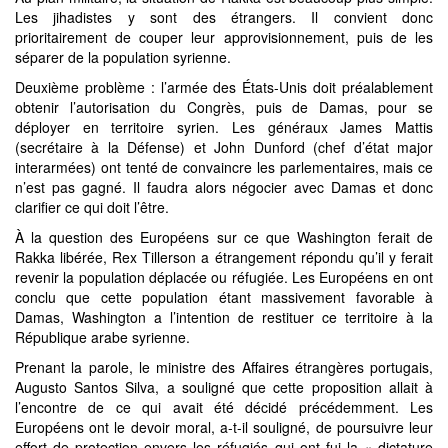
Les jihadistes y sont des étrangers. Il convient donc
prioritairement de couper leur approvisionnement, puis de les
séparer de la population syrienne.
Deuxième problème : l’armée des États-Unis doit préalablement
obtenir l’autorisation du Congrès, puis de Damas, pour se
déployer en territoire syrien. Les généraux James Mattis
(secrétaire à la Défense) et John Dunford (chef d’état major
interarmées) ont tenté de convaincre les parlementaires, mais ce
n’est pas gagné. Il faudra alors négocier avec Damas et donc
clarifier ce qui doit l’être.
À la question des Européens sur ce que Washington ferait de
Rakka libérée, Rex Tillerson a étrangement répondu qu’il y ferait
revenir la population déplacée ou réfugiée. Les Européens en ont
conclu que cette population étant massivement favorable à
Damas, Washington a l’intention de restituer ce territoire à la
République arabe syrienne.
Prenant la parole, le ministre des Affaires étrangères portugais,
Augusto Santos Silva, a souligné que cette proposition allait à
l’encontre de ce qui avait été décidé précédemment. Les
Européens ont le devoir moral, a-t-il souligné, de poursuivre leur
effort de protection envers les réfugiés qui ont fui la « dictature