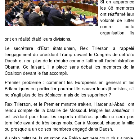
Si en apparence
les 68 membres
ont réaffirmé leur
volonté de lutter
contre cette
organisation, ils
ont en réalité étalé leurs divisions.
Le secrétaire d’État états-unien, Rex Tillerson a rappelé
l’engagement du président Trump devant le Congrès de détruire
Daesh et non plus de le réduire comme l’affirmait l’administration
Obama. Ce faisant, il a placé sans débat les membres de la
Coalition devant le fait accompli.
Premier problème : comment les Européens en général et les
Britanniques en particulier pourront-ils sauver leurs jihadistes, s’il
ne s’agit plus de les déplacer, mais de les supprimer ?
Rex Tillerson, et le Premier ministre irakien, Haïder al-Abadi, ont
rendu compte de la bataille de Mossoul. Malgré les
satisfecit
, il
est évident pour tous les experts militaires qu’elle ne sera pas
terminée avant de très longs mois. Car à Mossoul, chaque famille
ou presque a un de ses membres engagé dans Daesh.
Au plan militaire, la situation de Rakka est beaucoup plus simple.