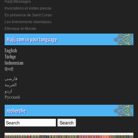
Hadj Messages
Invocations et visites pieuse
En présence de Saint Coran
Les événements islamiques
Ethnique et Morale
Hajij.com in your language
English
Türkçe
Indonesian
हिनदी
فارسی
العربیة
اردو
Русский
recherche