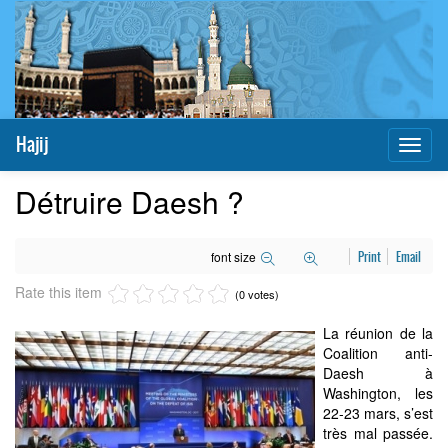
Hajij
Toggl
naviga
Détruire Daesh ?
font size
Print
Email
Rate this item
(0 votes)
La réunion de la
Coalition anti-
Daesh à
Washington, les
22-23 mars, s’est
très mal passée.