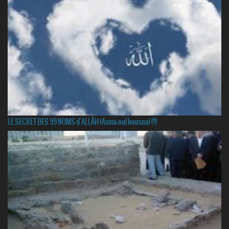
LE SECRET DES 99 NOMS d'ALLÂH (Asma-oul housna) !!!!