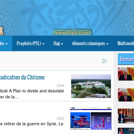
les
Prophète (PSL)
Hajj
éléments islamiques
Multimed
Dernier
)
éradication du Chiisme
2344
itulé A Plan to divide and desolate
ier de la…
2332
 retirer de la guerre en Syrie. Le