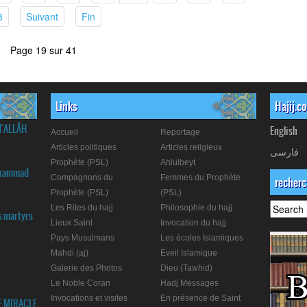
(current)
(current)
(current)
3
Suivant
Fin
Page 19 sur 41
Links
Hajij.c
d'ALLÂH
English
Accueil
Reportage
Articles politiques
Articles religieux
فارسی
Prophète (PSL)
Ahlulbeyt
Muhammad
Compagnons du
Femmes du Prophète
recher
Prophète (PSL)
(PSL)
Les Rites du hajj
Philosophie du hajj
s martyrs
Lieux Saint
Invocation du hajj
Pays Musulmans
Les écoles Islamiques
Mahdi (aj)
Eveil Islamique
r
Galerie des Photos
Dieu (Tawhid)
Le Noble Coran
Hadj Messages
Invocations et visites
En présence de Saint
E MIRACLE