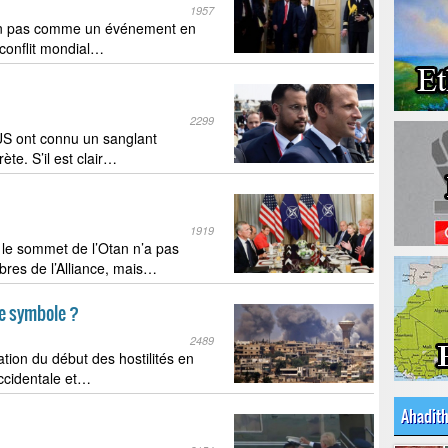
1957
 non pas comme un événement en
conflit mondial…
2299
-US ont connu un sanglant
ète. S’il est clair…
1919
le sommet de l’Otan n’a pas
res de l’Alliance, mais…
 le symbole ?
2489
tion du début des hostilités en
occidentale et…
Ahadit