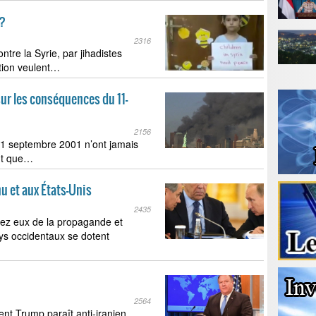
 ?
2316
ntre la Syrie, par jihadistes
ction veulent…
ur les conséquences du 11-
2156
11 septembre 2001 n’ont jamais
ant que…
nu et aux États-Unis
2435
ez eux de la propagande et
ys occidentaux se dotent
2564
nt Trump paraît anti-iranien.