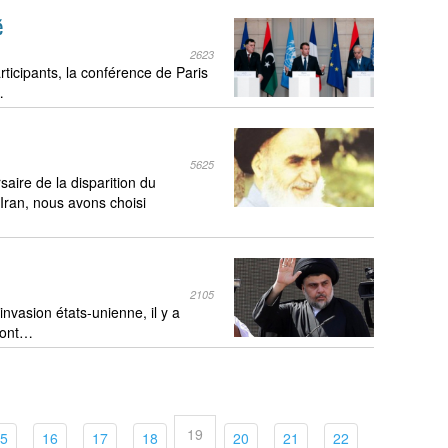
é
2623
ticipants, la conférence de Paris
…
5625
aire de la disparition du
’Iran, nous avons choisi
2105
invasion états-unienne, il y a
s ont…
19
t)
(current)
(current)
(current)
(current)
(current)
(current)
(current)
5
16
17
18
20
21
22