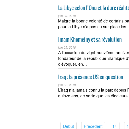
La Libye selon l’Onu et la dure réalit
juin 09, 2018
Malgré la bonne volonté de certains par
pour la Libye n’a pas eu sur place les
Imam Khomeiny et sa révolution
juin 05, 2018
A l’occasion du vignt-neuvième annivers
fondateur de la république islamique d
d’évoquer, en…
Iraq : la présence US en question
juin 02, 2018
L’Iraq n’a jamais connu la paix depuis l’
quinze ans, de sorte que les électeur
(current)
(current)
(curren
Début
Précédent
14
1