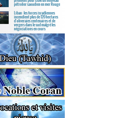
prennent pour cible un nouveau
pétrolier saoudien en mer Rouge
Liban : les forces israéliennes
incendient plus de 120 hectares
d'oliveraies centenaires et de
vergers dans le sud malgré les
négociations en cours