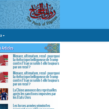
ia
s Articles
Menace, ultimatum, recul : pourquoi
la rhétorique belliqueuse de Trump
contre l’Iran se solde-t-elle toujours
par un recul ?
Menace, ultimatum, recul : pourquoi
la rhétorique belliqueuse de Trump
contre l’Iran se solde-t-elle toujours
par un recul ?
La Chine annonce des représailles
après les sanctions imposées par
les États-Unis
Les forces armées yéménites