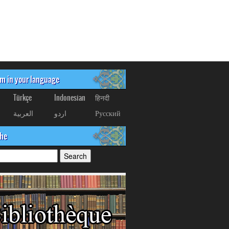
om in your language
Türkçe
Indonesian
हिनदी
العربیة
اردو
Русский
che