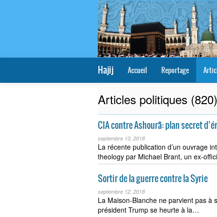
Hajij
Accueil
Reportage
Artic
Articles politiques (820
CIA contre Ashourã: plan secret d’
septembre 13, 2018
La récente publication d’un ouvrage int
theology par Michael Brant, un ex-offic
Sortir de la guerre contre la Syrie
septembre 12, 2018
La Maison-Blanche ne parvient pas à se
président Trump se heurte à la…