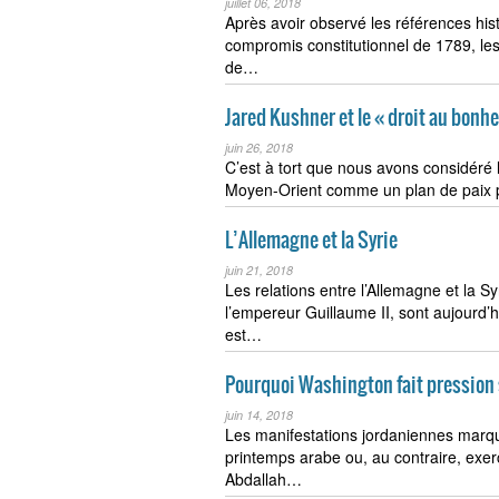
juillet 06, 2018
Après avoir observé les références hi
compromis constitutionnel de 1789, l
de…
Jared Kushner et le « droit au bonh
juin 26, 2018
C’est à tort que nous avons considéré l
Moyen-Orient comme un plan de paix 
L’Allemagne et la Syrie
juin 21, 2018
Les relations entre l’Allemagne et la Sy
l’empereur Guillaume II, sont aujourd’h
est…
Pourquoi Washington fait pression s
juin 14, 2018
Les manifestations jordaniennes marqu
printemps arabe ou, au contraire, exerc
Abdallah…