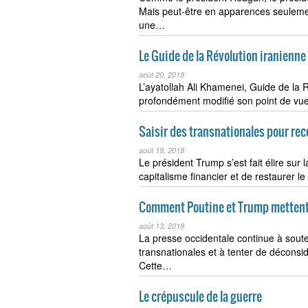
Mais peut-être en apparences seulemen
une…
Le Guide de la Révolution iranienne 
août 20, 2018
L’ayatollah Ali Khamenei, Guide de la R
profondément modifié son point de vue
Saisir des transnationales pour reco
août 19, 2018
Le président Trump s’est fait élire sur
capitalisme financier et de restaurer l
Comment Poutine et Trump mettent fi
août 13, 2018
La presse occidentale continue à souten
transnationales et à tenter de déconsid
Cette…
Le crépuscule de la guerre