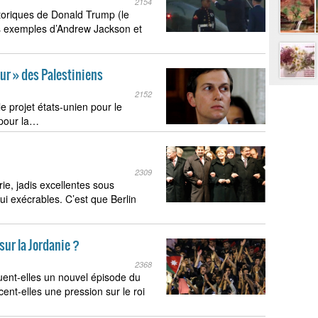
2154
storiques de Donald Trump (le
es exemples d’Andrew Jackson et
eur » des Palestiniens
2152
e projet états-unien pour le
pour la…
2309
rie, jadis excellentes sous
ui exécrables. C’est que Berlin
ur la Jordanie ?
2368
ent-elles un nouvel épisode du
ent-elles une pression sur le roi