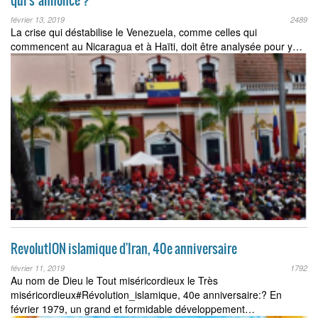
qui s’annonce ?
février 13, 2019
2489
La crise qui déstabilise le Venezuela, comme celles qui
commencent au Nicaragua et à Haïti, doit être analysée pour y…
RevolutION islamique d'Iran, 40e anniversaire
février 11, 2019
1792
Au nom de Dieu le Tout miséricordieux le Très
miséricordieux#Révolution_islamique, 40e anniversaire:? En
février 1979, un grand et formidable développement…