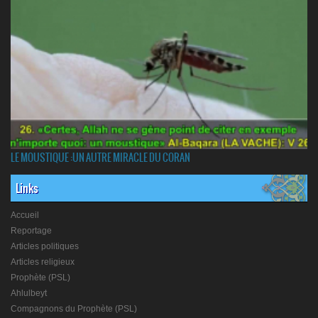
LE MOUSTIQUE :UN AUTRE MIRACLE DU CORAN
Links
Accueil
Reportage
Articles politiques
Articles religieux
Prophète (PSL)
Ahlulbeyt
Compagnons du Prophète (PSL)