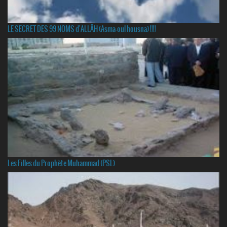
LE SECRET DES 99 NOMS d'ALLÂH (Asma-oul housna) !!!!
Les Filles du Prophète Muhammad (PSL)