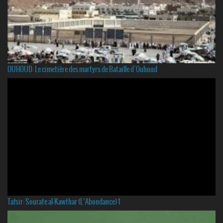
OUHOUD: Le cimetière des martyrs de Bataille d`Ouhoud
Tafsir: Sourate al-Kawthar (L’Abondance) 1