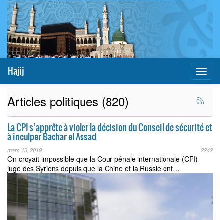
Hajij
Toggl
naviga
Articles politiques (820)
La CPI s’apprête à violer la décision du Conseil de sécurité et
à inculper Bachar el-Assad
mars 13, 2019
2242
On croyait impossible que la Cour pénale internationale (CPI)
juge des Syriens depuis que la Chine et la Russie ont…