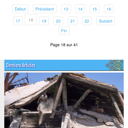
(current)
(current)
(current)
(current)
(current)
(current)
Début
Précédent
13
14
15
16
18
(current)
(current)
(current)
(current)
(current)
(current)
17
19
20
21
22
Suivant
(current)
Fin
Page 18 sur 41
Derniers Articles