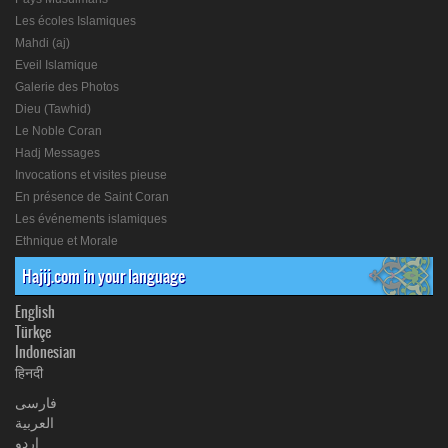
Les écoles Islamiques
Mahdi (aj)
Eveil Islamique
Galerie des Photos
Dieu (Tawhid)
Le Noble Coran
Hadj Messages
Invocations et visites pieuse
En présence de Saint Coran
Les événements islamiques
Ethnique et Morale
Hajij.com in your language
English
Türkçe
Indonesian
हिनदी
فارسی
العربیة
اردو