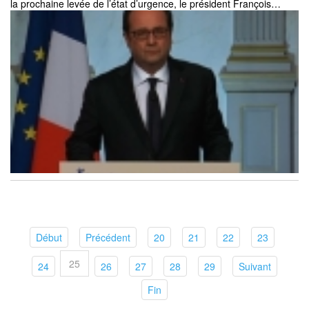
la prochaine levée de l’état d’urgence, le président François…
(current)
(current)
(current)
(current)
(current)
(current)
Début
Précédent
20
21
22
23
25
(current)
(current)
(current)
(current)
(current)
(current)
24
26
27
28
29
Suivant
(current)
Fin