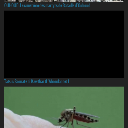
OUHOUD: Le cimetière des martyrs de Bataille d`Ouhoud
Tafsir: Sourate al-Kawthar (L’Abondance) 1