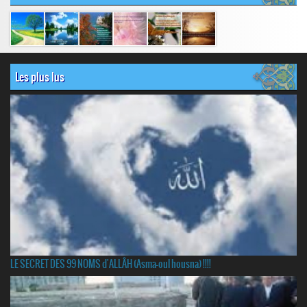
Les plus lus
LE SECRET DES 99 NOMS d'ALLÂH (Asma-oul housna) !!!!