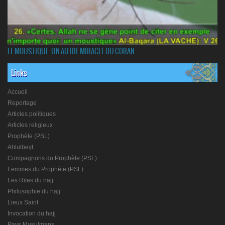
LE MOUSTIQUE :UN AUTRE MIRACLE DU CORAN
Links
Accueil
Reportage
Articles politiques
Articles religieux
Prophète (PSL)
Ahlulbeyt
Compagnons du Prophète (PSL)
Femmes du Prophète (PSL)
Les Rites du hajj
Philosophie du hajj
Lieux Saint
Invocation du hajj
Pays Musulmans