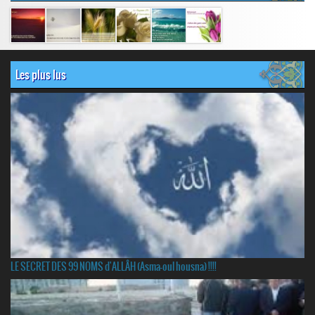
Les plus lus
LE SECRET DES 99 NOMS d'ALLÂH (Asma-oul housna) !!!!