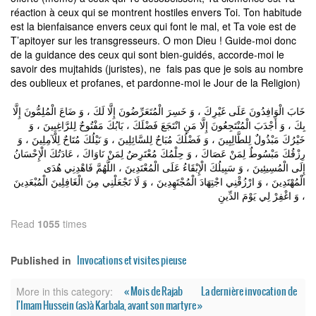
réaction à ceux qui se montrent hostiles envers Toi. Ton habitude
est la bienfaisance envers ceux qui font le mal, et Ta voie est de
T’apitoyer sur les transgresseurs. O mon Dieu ! Guide-moi donc
de la guidance des ceux qui sont bien-guidés, accorde-moi le
savoir des mujtahids (juristes), ne fais pas que je sois au nombre
des oublieux et profanes, et pardonne-moi le Jour de la Religion)
خَابَ الْوَافِدُونَ عَلَى غَيْرِكَ ، وَ خَسِرَ الْمُتَعَرِّضُونَ إِلَّا لَكَ ، وَ ضَاعَ الْمُلِمُّونَ إِلَّا
بِكَ ، وَ أَجْدَبَ الْمُنْتَجِعُونَ إِلَّا مَنِ انْتَجَعَ فَضْلَكَ ، بَابُكَ مَفْتُوحٌ لِلرَّاغِبِينَ ، وَ
خَيْرُكَ مَبْذُولٌ لِلطَّالِبِينَ ، وَ فَضْلُكَ مُبَاحٌ لِلسَّائِلِينَ ، وَ نَيْلُكَ مُتَاحٌ لِلْآمِلِينَ ، وَ
رِزْقُكَ مَبْسُوطٌ لِمَنْ عَصَاكَ ، وَ حِلْمُكَ مُعْتَرِضٌ لِمَنْ نَاوَاكَ ، عَادَتُكَ الْإِحْسَانُ
إِلَى الْمُسِيئِينَ ، وَ سَبِيلُكَ الْإِبْقَاءُ عَلَى الْمُعْتَدِينَ ، اللَّهُمَّ فَاهْدِنِي هُدَى
الْمُهْتَدِينَ ، وَ ارْزُقْنِي اجْتِهَادَ الْمُجْتَهِدِينَ ، وَ لَا تَجْعَلْنِي مِنَ الْغَافِلِينَ الْمُبْعَدِينَ
، وَ اغْفِرْ لِي يَوْمَ الدِّينِ
Read
1055
times
Invocations et visites pieuse
Published in
« Mois de Rajab
La dernière invocation de
More in this category:
l'Imam Hussein (as)à Karbala, avant son martyre »