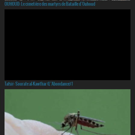
OUHOUD: Le cimetière des martyrs de Bataille d`Ouhoud
Tafsir: Sourate al-Kawthar (L’Abondance) 1