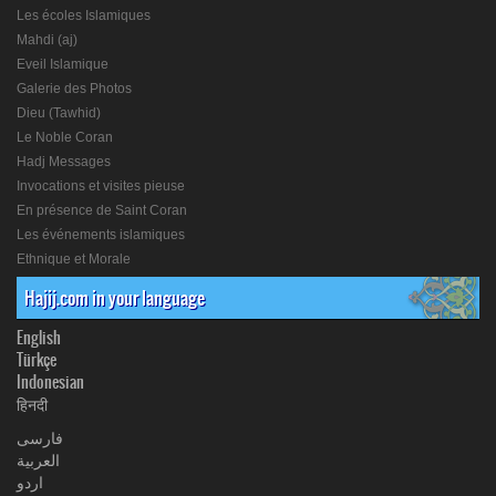
Les écoles Islamiques
Mahdi (aj)
Eveil Islamique
Galerie des Photos
Dieu (Tawhid)
Le Noble Coran
Hadj Messages
Invocations et visites pieuse
En présence de Saint Coran
Les événements islamiques
Ethnique et Morale
Hajij.com in your language
English
Türkçe
Indonesian
हिनदी
فارسی
العربیة
اردو