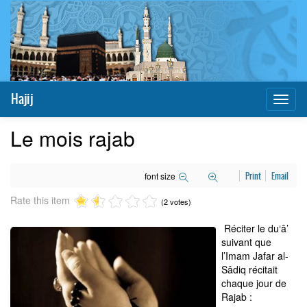
Hajij
Toggl
naviga
Le mois rajab
font size
Print
Email
Rate this item
(2 votes)
Réciter le du‘â’
suivant que
l’Imam Jafar al-
Sâdiq récitait
chaque jour de
Rajab :