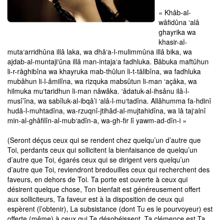
« Khâb-al-
wâfidûna ‘alâ
ghayrika wa
khasir-al-
muta‘arridhûna illâ laka, wa dhâ‘a-l-mulimmûna illâ bika, wa
ajdab-al-muntaji‘ûna illâ man-intaja‘a fadhluka. Bâbuka maftûhun
li-r-râghibîna wa khayruka mab-thûlun li-t-tâlibîna, wa fadhluka
mubâhun li-l-âmilîna, wa rizquka mabsûtun li-man ‘açâka, wa
hilmuka mu‘taridhun li-man nâwâka. ‘âdatuk-al-ihsânu ilâ-l-
musî’îna, wa sabîluk-al-ibqâ’i ‘alâ-l-mu‘tadîna. Allâhumma fa-hdinî
hudâ-l-muhtadîna, wa-rzuqnî-jtihâd-al-mujtahidîna, wa lâ taj‘alnî
min-al-ghâfilîn-al-mub‘adîn-a, wa-gh-fir lî yawm-ad-dîn-i »
(Seront déçus ceux qui se rendent chez quelqu’un d’autre que
Toi, perdants ceux qui sollicitent la bienfaisance de quelqu’un
d’autre que Toi, égarés ceux qui se dirigent vers quelqu’un
d’autre que Toi, reviendront bredouilles ceux qui recherchent des
faveurs, en dehors de Toi. Ta porte est ouverte à ceux qui
désirent quelque chose, Ton bienfait est généreusement offert
aux solliciteurs, Ta faveur est à la disposition de ceux qui
espèrent (l’obtenir), La subsistance (dont Tu es le pourvoyeur) est
offerte (même) à ceux qui Te désobéissent, Ta clémence est Ta