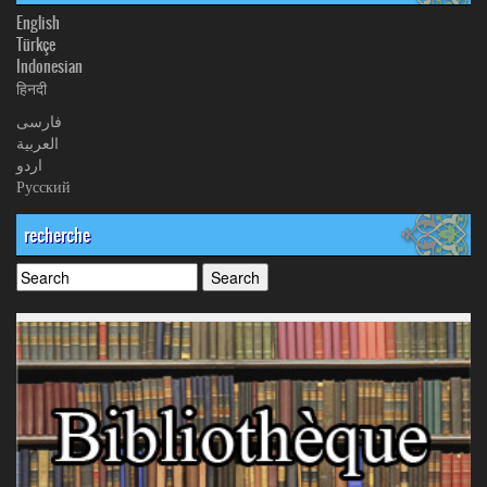
English
Türkçe
Indonesian
हिनदी
فارسی
العربیة
اردو
Русский
recherche