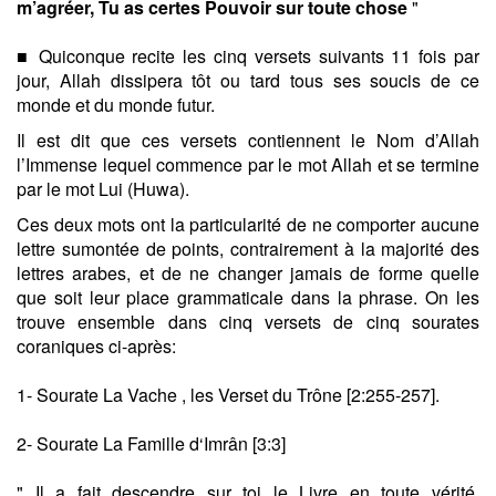
m’agréer, Tu as certes Pouvoir sur toute chose
"
■ Quiconque recite les cinq versets suivants 11 fois par
jour, Allah dissipera tôt ou tard tous ses soucis de ce
monde et du monde futur.
Il est dit que ces versets contiennent le Nom d’Allah
l’Immense lequel commence par le mot Allah et se termine
par le mot Lui (Huwa).
Ces deux mots ont la particularité de ne comporter aucune
lettre sumontée de points, contrairement à la majorité des
lettres arabes, et de ne changer jamais de forme quelle
que soit leur place grammaticale dans la phrase. On les
trouve ensemble dans cinq versets de cinq sourates
coraniques ci-après:
1- Sourate La Vache , les Verset du Trône [2:255-257].
2- Sourate La Famille d‘Imrân [3:3]
" Il a fait descendre sur toi le Livre en toute vérité,