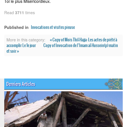
Toi le plus Miséricordieux.
Read
3711
times
Invocations et visites pieuse
Published in
« Copy of Mois Thil-Hajja :Les actes de piété à
More in this category:
accomplir Le 1e jour
Copy of Invocation de l’Imam al-Hussein(p) matin
et soir »
Derniers Articles