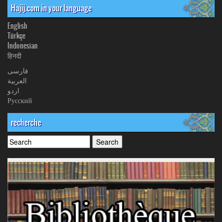
Hajij.com in your language
English
Türkçe
Indonesian
हिनदी
فارسی
العربیة
اردو
Русский
recherche