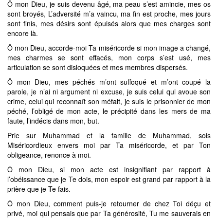
Ô mon Dieu, je suis devenu âgé, ma peau s’est amincie, mes os
sont broyés, L’adversité m’a vaincu, ma fin est proche, mes jours
sont finis, mes désirs sont épuisés alors que mes charges sont
encore là.
Ô mon Dieu, accorde-moi Ta miséricorde si mon image a changé,
mes charmes se sont effacés, mon corps s’est usé, mes
articulation se sont disloquées et mes membres dispersés.
Ô mon Dieu, mes péchés m’ont suffoqué et m’ont coupé la
parole, je n’ai ni argument ni excuse, je suis celui qui avoue son
crime, celui qui reconnaît son méfait, je suis le prisonnier de mon
péché, l’obligé de mon acte, le précipité dans les mers de ma
faute, l’indécis dans mon, but.
Prie sur Muhammad et la famille de Muhammad, sois
Miséricordieux envers moi par Ta miséricorde, et par Ton
obligeance, renonce à moi.
Ô mon Dieu, si mon acte est insignifiant par rapport à
l’obéissance que je Te dois, mon espoir est grand par rapport à la
prière que je Te fais.
Ô mon Dieu, comment puis-je retourner de chez Toi déçu et
privé, moi qui pensais que par Ta générosité, Tu me sauverais en