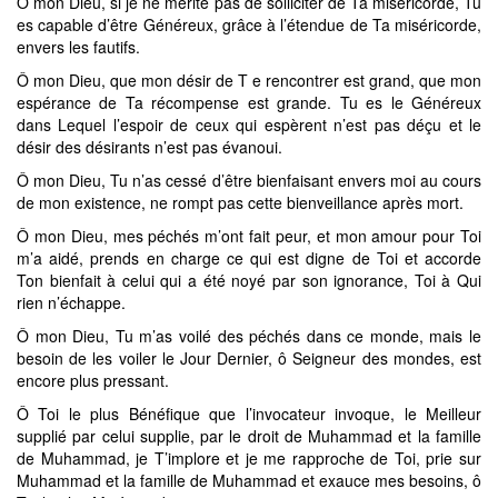
Ô mon Dieu, si je ne mérite pas de solliciter de Ta miséricorde, Tu
es capable d’être Généreux, grâce à l’étendue de Ta miséricorde,
envers les fautifs.
Ô mon Dieu, que mon désir de T e rencontrer est grand, que mon
espérance de Ta récompense est grande. Tu es le Généreux
dans Lequel l’espoir de ceux qui espèrent n’est pas déçu et le
désir des désirants n’est pas évanoui.
Ô mon Dieu, Tu n’as cessé d’être bienfaisant envers moi au cours
de mon existence, ne rompt pas cette bienveillance après mort.
Ô mon Dieu, mes péchés m’ont fait peur, et mon amour pour Toi
m’a aidé, prends en charge ce qui est digne de Toi et accorde
Ton bienfait à celui qui a été noyé par son ignorance, Toi à Qui
rien n’échappe.
Ô mon Dieu, Tu m’as voilé des péchés dans ce monde, mais le
besoin de les voiler le Jour Dernier, ô Seigneur des mondes, est
encore plus pressant.
Ô Toi le plus Bénéfique que l’invocateur invoque, le Meilleur
supplié par celui supplie, par le droit de Muhammad et la famille
de Muhammad, je T’implore et je me rapproche de Toi, prie sur
Muhammad et la famille de Muhammad et exauce mes besoins, ô