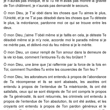
je n’aurais pas invoqué, et si Tu ne m’avais pas montré la gravité
de Ton châtiment, je n’aurais pas demandé le secours.
Ô mon Dieu, je T’ai obéi dans les choses que Tu aimes le plus,
l’Unicité, et je ne T’ai pas désobéi dans les choses que Tu déteste
le plus, la mécréance, pardonne moi ce qui se trouve entre les
deux.
Ô mon Dieu, j’aime T’obéi même si je faillis en cela, je déteste Te
désobéi même si je m’y noie, accorde moi le paradis même si je
ne mérite pas, et délivré-moi du feu même si je le mérite.
Ô mon Dieu, un coeur rempli de Ton amour dans la demeure de
la vie ici-bas, comment l’entoures-Tu du feu brûlant ?
Ô mon Dieu, une âme que j’ai raffermie par la force de la fois en
Toi, comment l’humilies-Tu entre les couvercles de Ton feu ?
Ô mon Dieu, les adorateurs ont entendu à propos de l’abondance
de Ta récompense et ils se sont abaissés, les ascètes ont
entendu à propos de l’entendue de Ta miséricorde, ils ont été
satisfaits, ceux qui se sont éloignés de Toi ont compris le propos
de Ta générosité, ils sont retournés, les criminels ont entendu à
propos de l’entendue de Ton absolution, ils ont été avides, et les
croyants ont entendu à propos de Ton pardon généreux et le