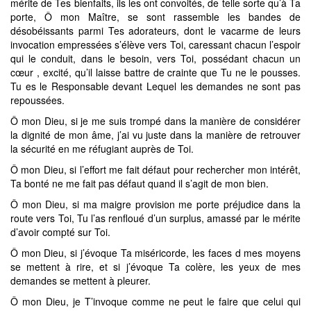
mérite de Tes bienfaits, ils les ont convoités, de telle sorte qu’à Ta
porte, Ô mon Maître, se sont rassemble les bandes de
désobéissants parmi Tes adorateurs, dont le vacarme de leurs
invocation empressées s’élève vers Toi, caressant chacun l’espoir
qui le conduit, dans le besoin, vers Toi, possédant chacun un
cœur , excité, qu’il laisse battre de crainte que Tu ne le pousses.
Tu es le Responsable devant Lequel les demandes ne sont pas
repoussées.
Ô mon Dieu, si je me suis trompé dans la manière de considérer
la dignité de mon âme, j’ai vu juste dans la manière de retrouver
la sécurité en me réfugiant auprès de Toi.
Ô mon Dieu, si l’effort me fait défaut pour rechercher mon intérêt,
Ta bonté ne me fait pas défaut quand il s’agit de mon bien.
Ô mon Dieu, si ma maigre provision me porte préjudice dans la
route vers Toi, Tu l’as renfloué d’un surplus, amassé par le mérite
d’avoir compté sur Toi.
Ô mon Dieu, si j’évoque Ta miséricorde, les faces d mes moyens
se mettent à rire, et si j’évoque Ta colère, les yeux de mes
demandes se mettent à pleurer.
Ô mon Dieu, je T’invoque comme ne peut le faire que celui qui