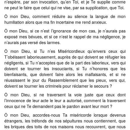
n’espère, par son invocation, qu’en Toi, et je Te supplie comme
ne peut le faire que celui qui ne vise, par sa supplication, que Toi.
Ô mon Dieu, comment réduire au silence la langue de mon
humiliation alors que ma fin incertaine me rend anxieux.
Ô mon Dieu, si ce n’est l’ignorance de mon cas, je n’aurais pas
exposé mes bévues, et si ce n’est le rappel de ma négligence, je
n’aurais pas versé des larmes.
Ô mon Dieu, si Tu n’es Miséricordieux qu’envers ceux qui
T’obéissent laborieusement, auprès de qui doivent se réfugier les
négligents, si Tu n’acceptes que de la part des laborieux, vers qui
doivent se tourner les insouciants, si Tu n’honores que les
bienfaisants, que doivent faire alors les malfaisants, et si ne
réussissent le jour du Rassemblement que les pieux, vers qui,
doivent se tourner les criminels pour réclamer le secours ?
Ô mon Dieu, si ne traversent la voie juste que ceux dont
l’innocence de leur acte le leur a autorisé, comment la traversent
ceux qui ne Te demandent pas le pardon avant leur mort ?
Ô mon Dieu, accordes-nous Ta miséricorde lorsque devenus
étrangers, les tréfonds de nos sépultures nous contiennent, que
les briques des toits de nos maisons nous recouvrent, que nous