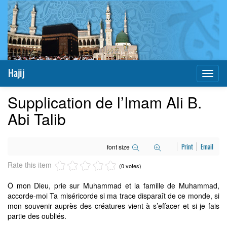
Hajij
Toggl
naviga
Supplication de l’Imam Ali B.
Abi Talib
font size
Print
Email
Rate this item
(0 votes)
Ô mon Dieu, prie sur Muhammad et la famille de Muhammad,
accorde-moi Ta miséricorde si ma trace disparaît de ce monde, si
mon souvenir auprès des créatures vient à s’effacer et si je fais
partie des oubliés.