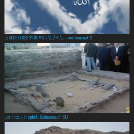
LE SECRET DES 99 NOMS d'ALLÂH (Asma-oul housna) !!!!
Les Filles du Prophète Muhammad (PSL)