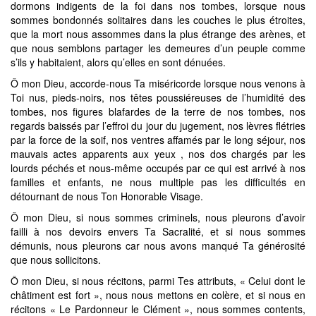
dormons indigents de la foi dans nos tombes, lorsque nous
sommes bondonnés solitaires dans les couches le plus étroites,
que la mort nous assommes dans la plus étrange des arènes, et
que nous semblons partager les demeures d’un peuple comme
s’ils y habitaient, alors qu’elles en sont dénuées.
Ô mon Dieu, accorde-nous Ta miséricorde lorsque nous venons à
Toi nus, pieds-noirs, nos têtes poussiéreuses de l’humidité des
tombes, nos figures blafardes de la terre de nos tombes, nos
regards baissés par l’effroi du jour du jugement, nos lèvres flétries
par la force de la soif, nos ventres affamés par le long séjour, nos
mauvais actes apparents aux yeux , nos dos chargés par les
lourds péchés et nous-même occupés par ce qui est arrivé à nos
familles et enfants, ne nous multiple pas les difficultés en
détournant de nous Ton Honorable Visage.
Ô mon Dieu, si nous sommes criminels, nous pleurons d’avoir
failli à nos devoirs envers Ta Sacralité, et si nous sommes
démunis, nous pleurons car nous avons manqué Ta générosité
que nous sollicitons.
Ô mon Dieu, si nous récitons, parmi Tes attributs, « Celui dont le
châtiment est fort », nous nous mettons en colère, et si nous en
récitons « Le Pardonneur le Clément », nous sommes contents,