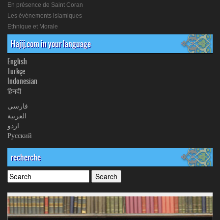
En présence de Saint Coran
Les événements islamiques
Ethnique et Morale
Hajij.com in your language
English
Türkçe
Indonesian
हिनदी
فارسی
العربیة
اردو
Русский
recherche