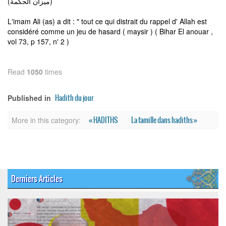
(ميزان الحكمة)
L'imam Ali (as) a dit : " tout ce qui distrait du rappel d' Allah est
considéré comme un jeu de hasard ( maysir ) ( Bihar El anouar ,
vol 73, p 157, n' 2 )
Read
1050
times
Hadith du jour
Published in
« HADITHS
La famille dans hadiths »
More in this category:
Derniers Articles