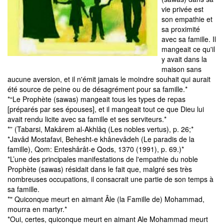
vie privée est
son empathie et
sa proximité
avec sa famille. Il
mangeait ce qu'il
y avait dans la
maison sans
aucune aversion, et il n'émit jamais le moindre souhait qui aurait
été source de peine ou de désagrément pour sa famille.*
*“Le Prophète (sawas) mangeait tous les types de repas
[préparés par ses épouses], et il mangeait tout ce que Dieu lui
avait rendu licite avec sa famille et ses serviteurs.*
*” (Tabarsi, Makârem al-Akhlâq (Les nobles vertus), p. 26;*
*Javâd Mostafavi, Behesht-e khânevâdeh (Le paradis de la
famille), Qom: Enteshârât-e Qods, 1370 (1991), p. 69.)*
*L’une des principales manifestations de l'empathie du noble
Prophète (sawas) résidait dans le fait que, malgré ses très
nombreuses occupations, il consacrait une partie de son temps à
sa famille.
*" Quiconque meurt en aimant Âle (la Famille de) Mohammad,
mourra en martyr.*
*Oui, certes, quiconque meurt en aimant Ale Mohammad meurt