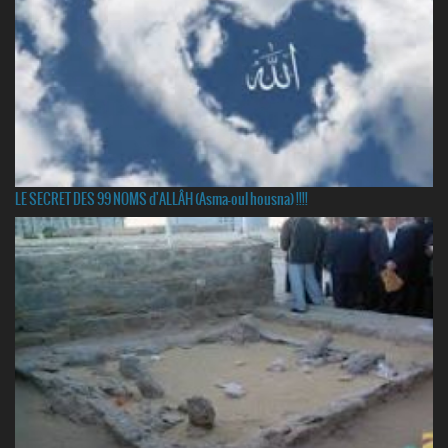
LE SECRET DES 99 NOMS d'ALLÂH (Asma-oul housna) !!!!