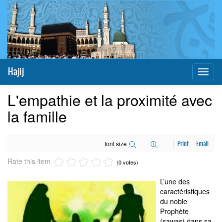
Hajij
Toggl
naviga
L'empathie et la proximité avec
la famille
font size
Print
Email
Rate this item
(0 votes)
L’une des
caractéristiques
du noble
Prophète
(sawas) dans sa