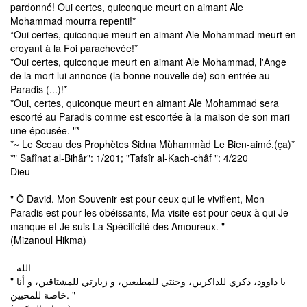
pardonné! Oui certes, quiconque meurt en aimant Ale
Mohammad mourra repenti!*
*Oui certes, quiconque meurt en aimant Ale Mohammad meurt en
croyant à la Foi parachevée!*
*Oui certes, quiconque meurt en aimant Ale Mohammad, l'Ange
de la mort lui annonce (la bonne nouvelle de) son entrée au
Paradis (...)!*
*Oui, certes, quiconque meurt en aimant Ale Mohammad sera
escorté au Paradis comme est escortée à la maison de son mari
une épousée. "*
*~ Le Sceau des Prophètes Sidna Mùhammàd Le Bien-aimé.(ça)*
*" Safînat al-Bihâr": 1/201; "Tafsîr al-Kach-châf ": 4/220
Dieu -
" Ô David, Mon Souvenir est pour ceux qui le vivifient, Mon
Paradis est pour les obéissants, Ma visite est pour ceux à qui Je
manque et Je suis La Spécificité des Amoureux. "
(Mizanoul Hikma)
- الله -
" يا داوود، ذكري للذاكرين، وجنتي للمطيعين، و زيارتي للمشتاقين، و أنا
خاصة للمحبين. "