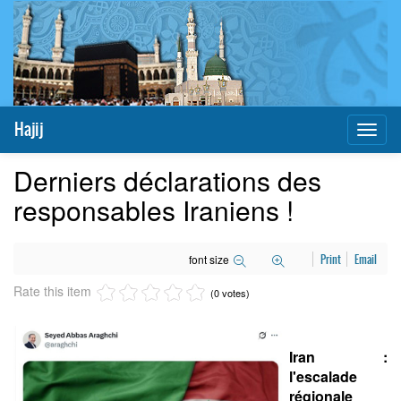
Hajij
Toggl
naviga
Derniers déclarations des
responsables Iraniens !
font size
Print
Email
Rate this item
(0 votes)
Iran :
l'escalade
régionale