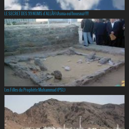
LE SECRET DES 99 NOMS d'ALLÂH (Asma-oul housna) !!!!
Les Filles du Prophète Muhammad (PSL)