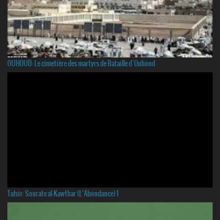
OUHOUD: Le cimetière des martyrs de Bataille d`Ouhoud
Tafsir: Sourate al-Kawthar (L’Abondance) 1