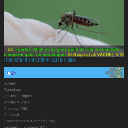
LE MOUSTIQUE :UN AUTRE MIRACLE DU CORAN
Links
Accueil
Reportage
Articles politiques
Articles religieux
Prophète (PSL)
Ahlulbeyt
Compagnons du Prophète (PSL)
Femmes du Prophète (PSL)