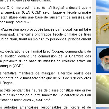
lus de 170 élèves et enseignants.
te X tôt mercredi matin, Esmaïl Baghaï a déclaré que «
al américain (CENTCOM) selon laquelle l'école primaire
tait située dans une base de lancement de missiles, est
 mensonge odieux ».
e d'agression non provoquée lancée par la coalition militaire
Tomahawk américains ont frappé l'école primaire de filles
d de l'Iran, tuant au moins 175 personnes, principalement
aux déclarations de l'amiral Brad Cooper, commandant du
ne audition devant une commission de la Chambre des
 à proximité d'une base de missiles de croisière active du
slamique (CGRI).
 tentative manifeste de masquer la terrible réalité des
i ont entraîné le massacre tragique de plus de 170 écolières
M. Baghaï.
 activité pendant les heures de classe constitue une grave
taire et un crime de guerre manifeste. Le caractère civil du
ifications techniques », a-t-il noté.
s autorités américaines responsables de l'ordre et de