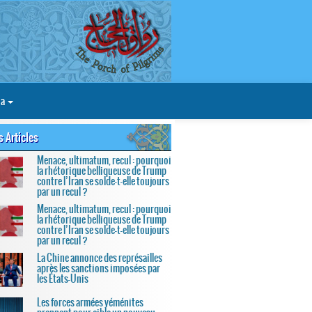
ia
s Articles
Menace, ultimatum, recul : pourquoi
la rhétorique belliqueuse de Trump
contre l’Iran se solde-t-elle toujours
par un recul ?
Menace, ultimatum, recul : pourquoi
la rhétorique belliqueuse de Trump
contre l’Iran se solde-t-elle toujours
par un recul ?
La Chine annonce des représailles
après les sanctions imposées par
les États-Unis
Les forces armées yéménites