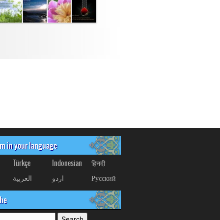
om in your language
Türkçe
Indonesian
हिनदी
العربیة
اردو
Русский
che