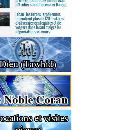
prennent pour cible un nouveau
pétrolier saoudien en mer Rouge
Liban : les forces israéliennes
incendient plus de 120 hectares
d'oliveraies centenaires et de
vergers dans le sud malgré les
négociations en cours