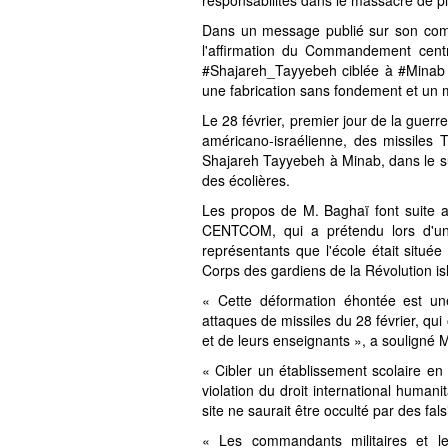
responsabilités dans le massacre de p
Dans un message publié sur son comp
l'affirmation du Commandement centr
#Shajareh_Tayyebeh ciblée à #Minab é
une fabrication sans fondement et un
Le 28 février, premier jour de la guerr
américano-israélienne, des missiles 
Shajareh Tayyebeh à Minab, dans le su
des écolières.
Les propos de M. Baghaï font suite 
CENTCOM, qui a prétendu lors d'u
représentants que l'école était située
Corps des gardiens de la Révolution i
« Cette déformation éhontée est une
attaques de missiles du 28 février, qu
et de leurs enseignants », a souligné 
« Cibler un établissement scolaire en
violation du droit international humani
site ne saurait être occulté par des fals
« Les commandants militaires et le