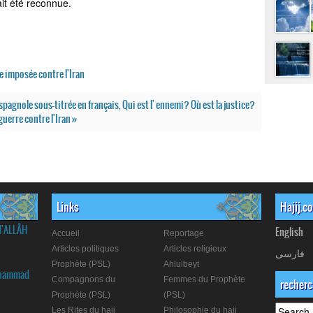
it été reconnue.
e imposée contre l'Iran
agnole sous-titrée en français, Qui est l' ennemi? Où est la justice?
guerre contre l'Iran »
Links
Hajij.c
d'ALLÂH
English
Accueil
Reportage
Articles politiques
Articles religieux
فارسی
Prophète (PSL)
Ahlulbeyt
Muhammad
Compagnons du
Femmes du Prophète
recher
Prophète (PSL)
(PSL)
Les Rites du hajj
Philosophie du hajj