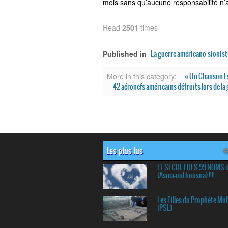
mois sans qu’aucune responsabilité n’a
Read
2501
times
La guerre américano-sionist
Published in
« Un Chanson Esp
More in this category:
42 aéronefs américains détruits lors de la 
Les plus lus
LE SECRET DES 99 NOMS 
(Asma-oul housna) !!!!
Les Filles du Prophète 
(PSL)