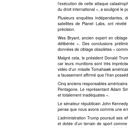
l'exécution de cette attaque catastro
du droit international », a souligné le 
Plusieurs enquêtes indépendantes, 
satellites de Planet Labs, ont révé
précision.
Wes Bryant, ancien expert en ciblage
délibérée ». Des conclusions prélimi
données de ciblage obsolètes » comme
Malgré cela, le président Donald Trump
car leurs munitions sont très imprécis
vidéo d'un missile Tomahawk américain 
a faussement affirmé que l'Iran possé
Cinq anciens responsables américains
Pentagone. Le représentant Adam Smit
et totalement inadéquates ».
Le sénateur républicain John Kennedy a
pense que nous avons commis une erreu
L’administration Trump poursuit ses e
et dotée d’un terrain de sport comme u