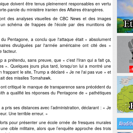
phique doivent être tenus pleinement responsables en vertu
porte-parole du ministère iranien des Affaires étrangères.
dont des analyses visuelles de CBC News et des images
lé un schéma de frappes de l'école par des munitions de
 du Pentagone, a conclu que l'attaque était « absolument
naires divulguées par l'armée américaine ont cité des «
 facteur.
 a prétendu, sans preuve, que « c'est l'Iran qui a fait ça,
es ». Quelques jours plus tard, lorsqu'on lui a montré une
frappant le site, Trump a déclaré « Je ne l'ai pas vue » et
dait des missiles Tomahawk.
 ont critiqué le manque de transparence sans précédent du
h a qualifié les réponses du Pentagone de « pathétiques
 pris ses distances avec l’administration, déclarant : « Je
r. Une terrible erreur. »
fforts pour présenter une école ornée de fresques murales
Ahadit
ne cible militaire, alors que l’enquête approche des trois