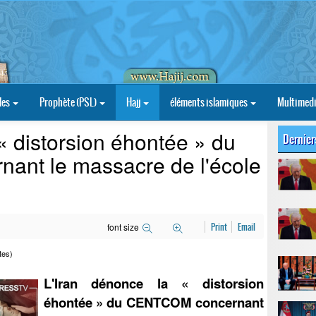
les
Prophète (PSL)
Hajj
éléments islamiques
Multimed
« distorsion éhontée » du
Dernier
nt le massacre de l'école
font size
Print
Email
tes)
L'Iran dénonce la « distorsion
éhontée » du CENTCOM concernant