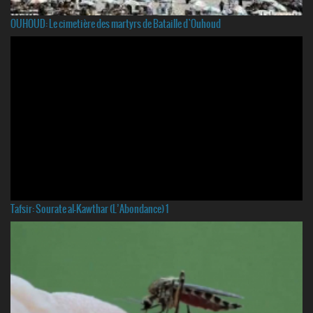
OUHOUD: Le cimetière des martyrs de Bataille d`Ouhoud
Tafsir: Sourate al-Kawthar (L’Abondance) 1