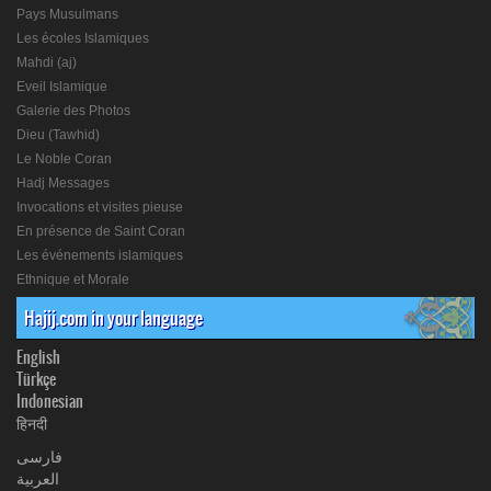
Pays Musulmans
Les écoles Islamiques
Mahdi (aj)
Eveil Islamique
Galerie des Photos
Dieu (Tawhid)
Le Noble Coran
Hadj Messages
Invocations et visites pieuse
En présence de Saint Coran
Les événements islamiques
Ethnique et Morale
Hajij.com in your language
English
Türkçe
Indonesian
हिनदी
فارسی
العربیة