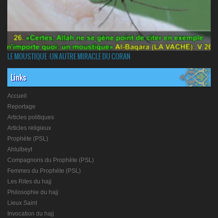
LE MOUSTIQUE :UN AUTRE MIRACLE DU CORAN
Links
Accueil
Reportage
Articles politiques
Articles religieux
Prophète (PSL)
Ahlulbeyt
Compagnons du Prophète (PSL)
Femmes du Prophète (PSL)
Les Rites du hajj
Philosophie du hajj
Lieux Saint
Invocation du hajj