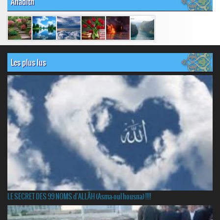
Ahadith
Les plus lus
LE SECRET DES 99 NOMS d'ALLÂH (Asma-oul housna) !!!!