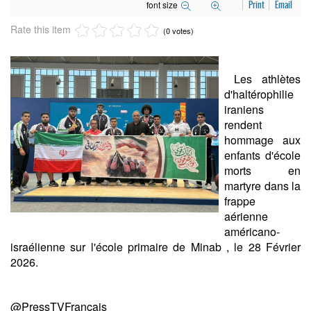
font size
Print
Email
Rate this item
(0 votes)
Les athlètes
d'haltérophilie
iraniens
rendent
hommage aux
enfants d'école
morts en
martyre dans la
frappe
aérienne
américano-
israélienne sur l'école primaire de Minab , le 28 Février
2026.
@PressTVFrançais