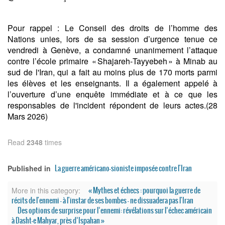
Pour rappel : Le Conseil des droits de l’homme des
Nations unies, lors de sa session d’urgence tenue ce
vendredi à Genève, a condamné unanimement l’attaque
contre l’école primaire « Shajareh‑Tayyebeh » à Minab au
sud de l'Iran, qui a fait au moins plus de 170 morts parmi
les élèves et les enseignants. Il a également appelé à
l’ouverture d’une enquête immédiate et à ce que les
responsables de l'incident répondent de leurs actes.(28
Mars 2026)
Read
2348
times
La guerre américano-sioniste imposée contre l'Iran
Published in
« Mythes et échecs : pourquoi la guerre de
More in this category:
récits de l'ennemi – à l'instar de ses bombes – ne dissuadera pas l'Iran
Des options de surprise pour l’ennemi: révélations sur l’échec américain
à Dasht‑e Mahyar, près d’Ispahan »