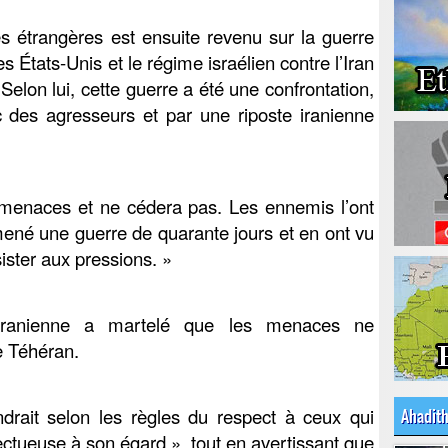
es étrangères est ensuite revenu sur la guerre
 États-Unis et le régime israélien contre l’Iran
l. Selon lui, cette guerre a été une confrontation,
c des agresseurs et par une riposte iranienne
x menaces et ne cédera pas. Les ennemis l’ont
ené une guerre de quarante jours et en ont vu
ésister aux pressions. »
 iranienne a martelé que les menaces ne
e Téhéran.
ndrait selon les règles du respect à ceux qui
Ahadit
ectueuse à son égard », tout en avertissant que