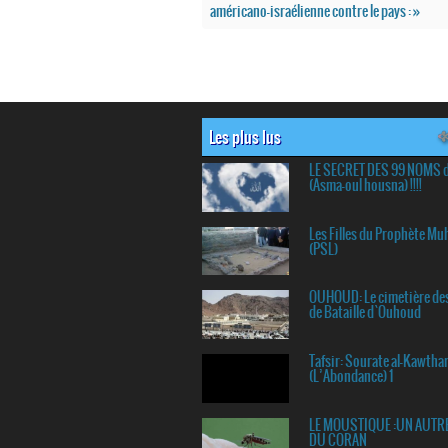
américano-israélienne contre le pays : »
Les plus lus
LE SECRET DES 99 NOMS 
(Asma-oul housna) !!!!
Les Filles du Prophète 
(PSL)
OUHOUD: Le cimetière de
de Bataille d`Ouhoud
Tafsir: Sourate al-Kawtha
(L’Abondance) 1
LE MOUSTIQUE :UN AUTR
DU CORAN