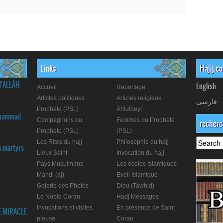
Links
Hajij.c
d'ALLÂH
English
Accueil
Reportage
Articles politiques
Articles religieux
فارسی
Prophète (PSL)
Ahlulbeyt
Muhammad
Compagnons du
Femmes du Prophète
recher
Prophète (PSL)
(PSL)
Les Rites du hajj
Philosophie du hajj
s martyrs
Lieux Saint
Invocation du hajj
Pays Musulmans
Les écoles Islamiques
Mahdi (aj)
Eveil Islamique
r
Galerie des Photos
Dieu (Tawhid)
Le Noble Coran
Hadj Messages
Invocations et visites
En présence de Saint
E MIRACLE
pieuse
Coran