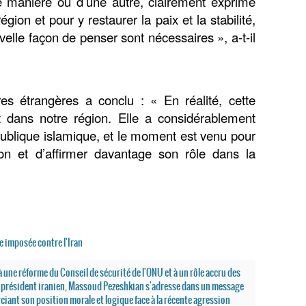
 manière ou d’une autre, clairement exprimé
région et pour y restaurer la paix et la stabilité,
velle façon de penser sont nécessaires », a-t-il
res étrangères a conclu : « En réalité, cette
 dans notre région. Elle a considérablement
publique islamique, et le moment est venu pour
tion et d’affirmer davantage son rôle dans la
e imposée contre l'Iran
 à une réforme du Conseil de sécurité de l'ONU et à un rôle accru des
 président iranien, Massoud Pezeshkian s'adresse dans un message
rciant son position morale et logique face à la récente agression