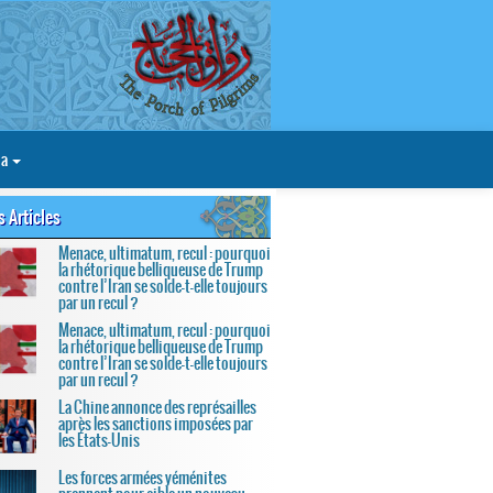
ia
s Articles
Menace, ultimatum, recul : pourquoi
la rhétorique belliqueuse de Trump
contre l’Iran se solde-t-elle toujours
par un recul ?
Menace, ultimatum, recul : pourquoi
la rhétorique belliqueuse de Trump
contre l’Iran se solde-t-elle toujours
par un recul ?
La Chine annonce des représailles
après les sanctions imposées par
les États-Unis
Les forces armées yéménites