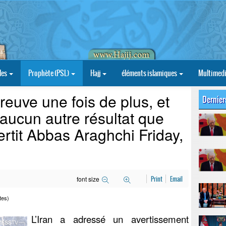
les
Prophète (PSL)
Hajj
éléments islamiques
Multimed
reuve une fois de plus, et
Dernier
aucun autre résultat que
ertit Abbas Araghchi Friday,
font size
Print
Email
tes)
L’Iran a adressé un avertissement