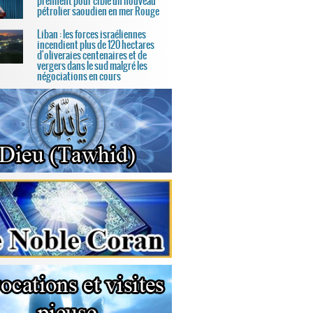
prennent pour cible un nouveau
pétrolier saoudien en mer Rouge
Liban : les forces israéliennes
incendient plus de 120 hectares
d'oliveraies centenaires et de
vergers dans le sud malgré les
négociations en cours