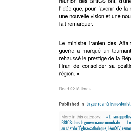
réunion des BRICS ont, d’une
l’idée que, pour l’avenir de la 
une nouvelle vision et une nou
fait remarquer.
Le ministre iranien des Affai
guerre a marqué un tournant
rehaussé le prestige de la Ré
l’Iran de consolider sa posi
région. »
Read
2218
times
La guerre américano-sionist
Published in
« L'Iran appelle
More in this category:
BRICS dans la gouvernance mondiale
Le
au chef de l'Église catholique, LéonXIV, reme