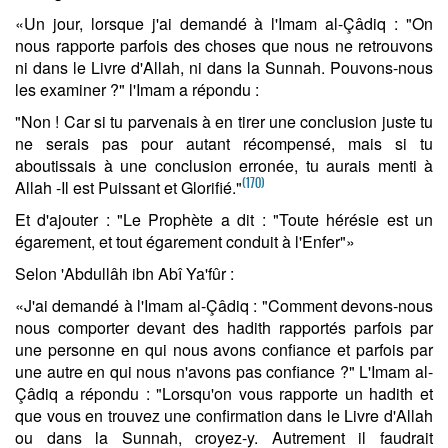
«Un jour, lorsque j'ai demandé à l'Imam al-Çâdiq : "On
nous rapporte parfois des choses que nous ne retrouvons
ni dans le Livre d'Allah, ni dans la Sunnah. Pouvons-nous
les examiner ?" l'Imam a répondu :
"Non ! Car si tu parvenais à en tirer une conclusion juste tu
ne serais pas pour autant récompensé, mais si tu
aboutissais à une conclusion erronée, tu aurais menti à
(170)
Allah -Il est Puissant et Glorifié."
Et d'ajouter : "Le Prophète a dit : "Toute hérésie est un
égarement, et tout égarement conduit à l'Enfer"»
Selon 'Abdullâh ibn Abî Ya'fûr :
«J'ai demandé à l'Imam al-Çâdiq : "Comment devons-nous
nous comporter devant des hadith rapportés parfois par
une personne en qui nous avons confiance et parfois par
une autre en qui nous n'avons pas confiance ?" L'Imam al-
Çâdiq a répondu : "Lorsqu'on vous rapporte un hadith et
que vous en trouvez une confirmation dans le Livre d'Allah
ou dans la Sunnah, croyez-y. Autrement il faudrait