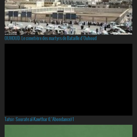
OUHOUD: Le cimetière des martyrs de Bataille d`Ouhoud
Tafsir: Sourate al-Kawthar (L’Abondance) 1