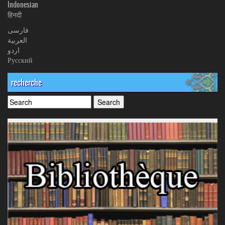
Indonesian
हिनदी
فارسی
العربیة
اردو
Русский
recherche