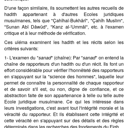
D'une façon similaire, ils soumettent les autres recueils de
hadith appartenant à d'autres Ecoles juridiques
musulmanes, tels que "Çahîhal-Bukhârî", "Çahîh Muslim",
"Sunan Abî Dâwûd", "Kanz al-'Ummâl", etc. à l'examen
critique et à leur méthode de vérification.
Ces uléma examinent les hadith et les récits selon les
critères suivants:
1- L'examen du "
sanad
" (chaîne): Par "
sanad
" on entend la
chaîne de rapporteurs d'un hadith ou d'un récit. Ils font un
effort considérable pour vérifier l'honnêteté des rapporteurs
en s'appuyant sur la "science des hommes", laquelle leur
permet de connaître la personnalité de chaque rapporteur
et de savoir s'il est, ou non, digne de confiance, et ce
abstraction faite de son appartenance à telle ou telle autre
Ecole juridique musulmane. Ce qui les intéresse dans
leurs investigations, c'est avant tout l'intégrité morale et la
véracité du rapporteur. Et ils établissent cette intégrité et
cette véracité en s'appuyant sur des détails et des règles
déterminés dans les recherches des fondements du Fiqh.