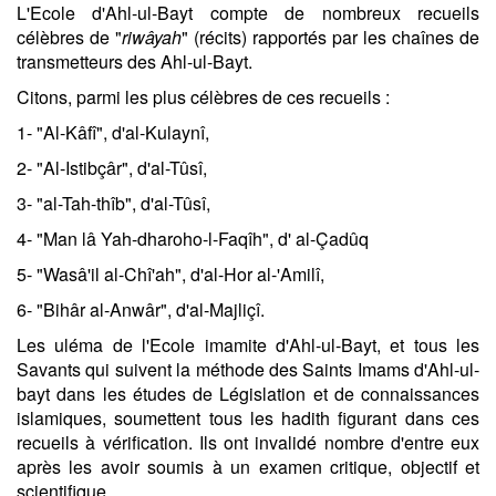
L'Ecole d'Ahl-ul-Bayt compte de nombreux recueils
célèbres de "
riwâyah
" (récits) rapportés par les chaînes de
transmetteurs des Ahl-ul-Bayt.
Citons, parmi les plus célèbres de ces recueils :
1- "Al-Kâfî", d'al-Kulaynî,
2- "Al-Istibçâr", d'al-Tûsî,
3- "al-Tah-thîb", d'al-Tûsî,
4- "Man lâ Yah-dharoho-l-Faqîh", d' al-Çadûq
5- "Wasâ'il al-Chî'ah", d'al-Hor al-'Amilî,
6- "Bihâr al-Anwâr", d'al-Majliçî.
Les uléma de l'Ecole imamite d'Ahl-ul-Bayt, et tous les
Savants qui suivent la méthode des Saints Imams d'Ahl-ul-
bayt dans les études de Législation et de connaissances
islamiques, soumettent tous les hadith figurant dans ces
recueils à vérification. Ils ont invalidé nombre d'entre eux
après les avoir soumis à un examen critique, objectif et
scientifique.