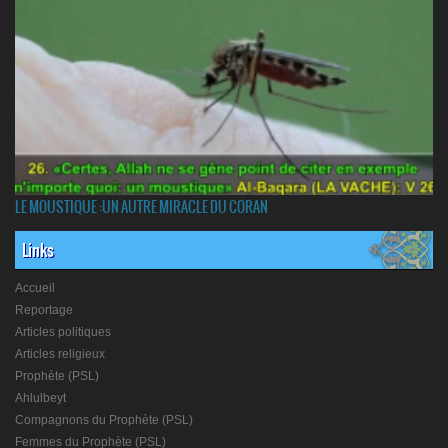
LE MOUSTIQUE :UN AUTRE MIRACLE DU CORAN
Links
Accueil
Reportage
Articles politiques
Articles religieux
Prophète (PSL)
Ahlulbeyt
Compagnons du Prophète (PSL)
Femmes du Prophète (PSL)