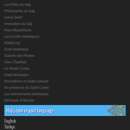
Les Rites du hajj
Philosophie du hajj
Lieux Saint
Invocation du hajj
Pays Musulmans
Les écoles Islamiques
Mahdi (aj)
Eveil Islamique
Galerie des Photos
Dieu (Tawhid)
Le Noble Coran
Hadj Messages
Invocations et visites pieuse
En présence de Saint Coran
Les événements islamiques
Ethnique et Morale
Hajij.com in your language
English
Türkçe