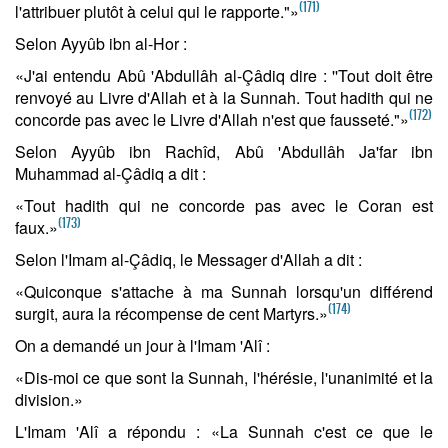
(171)
l'attribuer plutôt à celui qui le rapporte."»
Selon Ayyûb ibn al-Hor :
«J'ai entendu Abû 'Abdullâh al-Çâdiq dire : ''Tout doit être
renvoyé au Livre d'Allah et à la Sunnah. Tout hadith qui ne
(172)
concorde pas avec le Livre d'Allah n'est que fausseté."»
Selon Ayyûb ibn Rachîd, Abû 'Abdullâh Ja'far ibn
Muhammad al-Çâdiq a dit :
«Tout hadith qui ne concorde pas avec le Coran est
(173)
faux.»
Selon l'Imam al-Çâdiq, le Messager d'Allah a dit :
«Quiconque s'attache à ma Sunnah lorsqu'un différend
(174)
surgit, aura la récompense de cent Martyrs.»
On a demandé un jour à l'Imam 'Alî :
«Dis-moi ce que sont la Sunnah, l'hérésie, l'unanimité et la
division.»
L'Imam 'Alî a répondu : «La Sunnah c'est ce que le