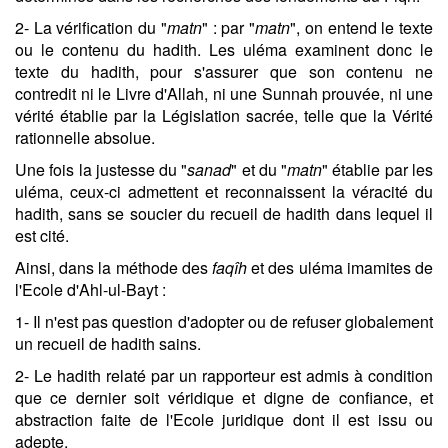
2- La vérification du "
matn
" : par "
matn
", on entend le texte
ou le contenu du hadith. Les uléma examinent donc le
texte du hadith, pour s'assurer que son contenu ne
contredit ni le Livre d'Allah, ni une Sunnah prouvée, ni une
vérité établie par la Législation sacrée, telle que la Vérité
rationnelle absolue.
Une fois la justesse du "
sanad
" et du "
matn
" établie par les
uléma, ceux-ci admettent et reconnaissent la véracité du
hadith, sans se soucier du recueil de hadith dans lequel il
est cité.
Ainsi, dans la méthode des
faqîh
et des uléma imamites de
l'Ecole d'Ahl-ul-Bayt :
1- Il n'est pas question d'adopter ou de refuser globalement
un recueil de hadith sains.
2- Le hadith relaté par un rapporteur est admis à condition
que ce dernier soit véridique et digne de confiance, et
abstraction faite de l'Ecole juridique dont il est issu ou
adepte.