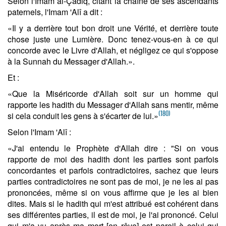
Selon l'Imam al-Çâdiq, citant la chaîne de ses ascendants
paternels, l'Imam 'Alî a dit :
«Il y a derrière tout bon droit une Vérité, et derrière toute
chose juste une Lumière. Donc tenez-vous-en à ce qui
concorde avec le Livre d'Allah, et négligez ce qui s'oppose
à la Sunnah du Messager d'Allah.».
Et :
«Que la Miséricorde d'Allah soit sur un homme qui
rapporte les hadith du Messager d'Allah sans mentir, même
(180)
si cela conduit les gens à s'écarter de lui.»
Selon l'Imam 'Alî :
«J'ai entendu le Prophète d'Allah dire : "Si on vous
rapporte de moi des hadith dont les parties sont parfois
concordantes et parfois contradictoires, sachez que leurs
parties contradictoires ne sont pas de moi, je ne les ai pas
prononcées, même si on vous affirme que je les ai bien
dites. Mais si le hadith qui m'est attribué est cohérent dans
ses différentes parties, il est de moi, je l'ai prononcé. Celui
qui m'a vu après ma mort [en rêve] est pareil à celui qui