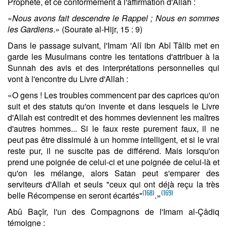
Prophète, et ce conformément à l'affirmation d'Allah :
«
Nous avons fait descendre le Rappel ; Nous en sommes
les Gardiens
.» (Sourate al-Hijr, 15 : 9)
Dans le passage suivant, l'Imam 'Alî ibn Abî Tâlib met en
garde les Musulmans contre les tentations d'attribuer à la
Sunnah des avis et des interprétations personnelles qui
vont à l'encontre du Livre d'Allah :
«O gens ! Les troubles commencent par des caprices qu'on
suit et des statuts qu'on invente et dans lesquels le Livre
d'Allah est contredit et des hommes deviennent les maîtres
d'autres hommes... Si le faux reste purement faux, il ne
peut pas être dissimulé à un homme intelligent, et si le vrai
reste pur, il ne suscite pas de différend. Mais lorsqu'on
prend une poignée de celui-ci et une poignée de celui-là et
qu'on les mélange, alors Satan peut s'emparer des
serviteurs d'Allah et seuls "ceux qui ont déjà reçu la très
(168)
(169)
belle Récompense en seront écartés"
.»
Abû Baçîr, l'un des Compagnons de l'Imam al-Çâdiq
témoigne :