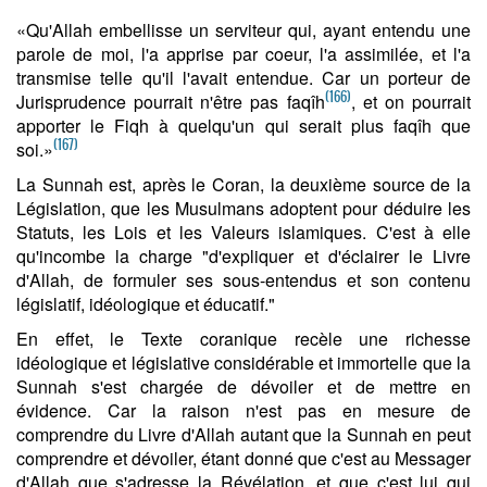
«Qu'Allah embellisse un serviteur qui, ayant entendu une
parole de moi, l'a apprise par coeur, l'a assimilée, et l'a
transmise telle qu'il l'avait entendue. Car un porteur de
(166)
Jurisprudence pourrait n'être pas faqîh
, et on pourrait
apporter le Fiqh à quelqu'un qui serait plus faqîh que
(167)
soi.»
La Sunnah est, après le Coran, la deuxième source de la
Législation, que les Musulmans adoptent pour déduire les
Statuts, les Lois et les Valeurs islamiques. C'est à elle
qu'incombe la charge "d'expliquer et d'éclairer le Livre
d'Allah, de formuler ses sous-entendus et son contenu
législatif, idéologique et éducatif."
En effet, le Texte coranique recèle une richesse
idéologique et législative considérable et immortelle que la
Sunnah s'est chargée de dévoiler et de mettre en
évidence. Car la raison n'est pas en mesure de
comprendre du Livre d'Allah autant que la Sunnah en peut
comprendre et dévoiler, étant donné que c'est au Messager
d'Allah que s'adresse la Révélation, et que c'est lui qui