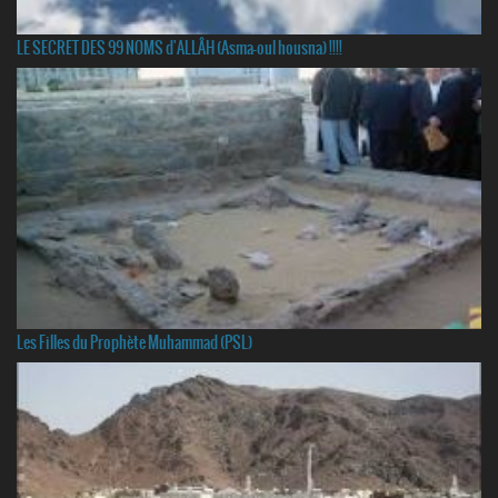
LE SECRET DES 99 NOMS d'ALLÂH (Asma-oul housna) !!!!
Les Filles du Prophète Muhammad (PSL)