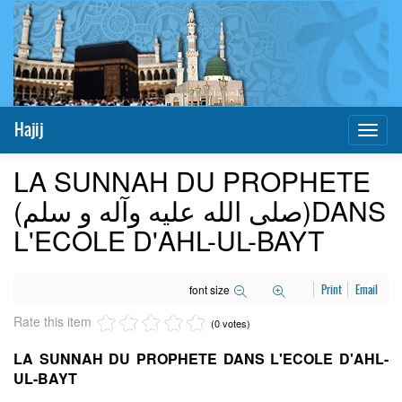
Hajij
Toggl
naviga
LA SUNNAH DU PROPHETE
(صلی الله علیه وآله و سلم)DANS
L'ECOLE D'AHL-UL-BAYT
font size
Print
Email
Rate this item
(0 votes)
LA SUNNAH DU PROPHETE
DANS L'ECOLE D'AHL-
UL-BAYT