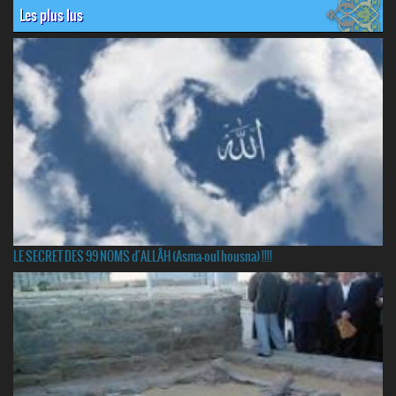
Les plus lus
LE SECRET DES 99 NOMS d'ALLÂH (Asma-oul housna) !!!!