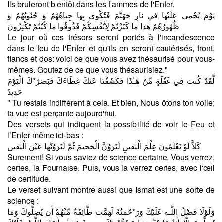
Ils bruleront bientôt dans les flammes de l'Enfer.
يَوْمَ يُحْمى‏ عَلَيْها في‏ نارِ جَهَنَّمَ فَتُكْوى‏ بِها جِباهُهُمْ وَ جُنُوبُهُمْ وَ
ظُهُورُهُمْ هذا ما كَنَزْتُمْ لِأَنْفُسِكُمْ فَذُوقُوا ما كُنْتُمْ تَكْنِزُونَ
Le jour où ces trésors seront portés à l'incandescence
dans le feu de l'Enfer et qu'ils en seront cautérisés, front,
flancs et dos: voici ce que vous avez thésaurisé pour vous-
mêmes. Goutez de ce que vous thésaurisiez."
لَّقَدْ كُنتَ فِي غَفْلَةٍ مِّنْ هَـٰذَا فَكَشَفْنَا عَنكَ غِطَاءَكَ فَبَصَرُ*كَ الْيَوْمَ
حَدِيدٌ
" Tu restais indifférent à cela. Et bien, Nous ôtons ton voile;
ta vue est perçante aujourd'hui.
Des versets qui indiquent la possibilité de voir le Feu et
l’Enfer même ici-bas :
كَلاَّ لَوْ تَعْلَمُونَ عِلْمَ الْيَقينِ لَتَرَوُنَّ الْجَحيمَ ثُمَّ لَتَرَوُنَّها عَيْنَ الْيَقين
Surement! Si vous saviez de science certaine, Vous verrez,
certes, la Fournaise. Puis, vous la verrez certes, avec l'œil
de certitude.
Le verset suivant montre aussi que Ismat est une sorte de
science :
وَلَوْلَا فَضْلُ اللَّـهِ عَلَيْكَ وَرَ*حْمَتُهُ لَهَمَّت طَّائِفَةٌ مِّنْهُمْ أَن يُضِلُّوكَ وَمَا