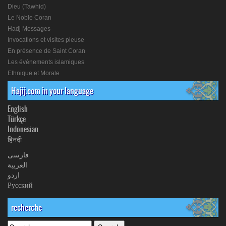
Dieu (Tawhid)
Le Noble Coran
Hadj Messages
Invocations et visites pieuse
En présence de Saint Coran
Les événements islamiques
Ethnique et Morale
Hajij.com in your language
English
Türkçe
Indonesian
हिनदी
فارسی
العربیة
اردو
Русский
recherche