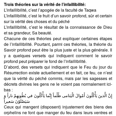
Trois théories sur la vérité de l’infaillibilité:
L’infaillibilité, c’est l’apogée de la faculté de Taqwa
L’infaillibilité, c’est le fruit d’un savoir profond, sûr et certain
sur la vérité des choses et du péché
L’infaillibilité, c’est le résultat de la connaissance de Dieu
et sa grandeur, Sa beauté.
Chacune de ces théories peut expliquer certaines étapes
de l’infaillibilité. Pourtant, parmi ces théories, la théorie du
Savoir profond peut être la plus juste et la plus générale. Il
y a quelques versets qui indiquent comment le savoir
profond peut préparer le fond de l’infaillibilité.
D’abord, des versets qui indiquent que le Feu du jour du
Résurrection existe actuellement et en fait, ce feu, ce n’est
que la vérité du péché commis, mais par les sagesses et
décrets divines les gens ne le voient pas normalement ici-
bas :
إِنَّ الَّذينَ يَأْكُلُونَ أَمْوالَ الْيَتامى‏ ظُلْماً إِنَّما يَأْكُلُونَ في‏ بُطُونِهِمْ ناراً وَ
سَيَصْلَوْنَ سَعيراً
Ceux qui mangent (disposent) injustement des biens des
orphelins ne font que manger du feu dans leurs ventres et