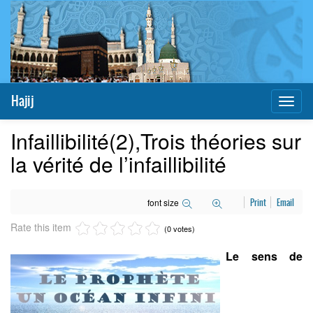
Hajij
Toggl
naviga
Infaillibilité(2),Trois théories sur
la vérité de l’infaillibilité
font size
Print
Email
Rate this item
(0 votes)
Le sens de