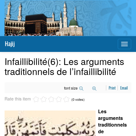
Hajij
Toggl
naviga
Infaillibilité(6): Les arguments
traditionnels de l’infaillibilité
font size
Print
Email
Rate this item
(0 votes)
Les
arguments
traditionnels
de