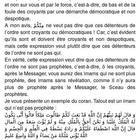
et non sur vous et par le force, c’est-à-dire, de bas et de la
foule des croyants par une démarche démocratique et non
despotique.
A mon avis, مِنْكُمْ ne veut pas dire que ces détenteurs de
l’ordre sont croyants ou démocratiques ! Car, c’est évident
qu’ils sont et doivent être croyants et non despotiques,
mais cette expression veut plutôt dire que ces détenteurs
de l’ordre ne sont pas qui.
En vérité, cette expression veut dire que ces détenteurs de
l’ordre ne sont pas prophètes, c’est-à-dire, ô les croyants,
après le Messager, vous aurez des imams qui ne sont plus
prophète, des imams sans révélation, comme il n’y aura
plus de prophète après le Messager, le Sceau des
prophètes.
Je vous présente un exemple du coran. Talout est un imam
qui n’est pas prophète :
وَ قالَ لَهُمْ نَبِيُّهُمْ إِنَّ اللَّهَ قَدْ بَعَثَ لَكُمْ طالُوتَ مَلِكاً قالُوا أَنَّى يَكُونُ
لَهُ الْمُلْكُ عَلَيْنا وَ نَحْنُ أَحَقُّ بِالْمُلْكِ مِنْهُ وَ لَمْ يُؤْتَ سَعَةً مِنَ الْمالِ
قالَ إِنَّ اللَّهَ اصْطَفاهُ عَلَيْكُمْ وَ زادَهُ بَسْطَةً فِي الْعِلْمِ وَ الْجِسْمِ وَ
اللَّهُ يُؤْتي‏ مُلْكَهُ مَنْ يَشاءُ وَ اللَّهُ واسِعٌ عَليمٌ