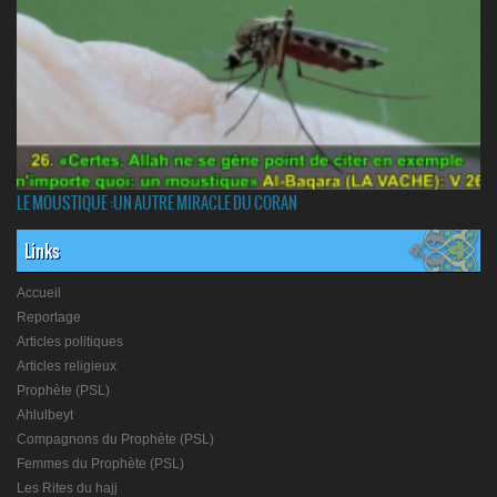
LE MOUSTIQUE :UN AUTRE MIRACLE DU CORAN
Links
Accueil
Reportage
Articles politiques
Articles religieux
Prophète (PSL)
Ahlulbeyt
Compagnons du Prophète (PSL)
Femmes du Prophète (PSL)
Les Rites du hajj