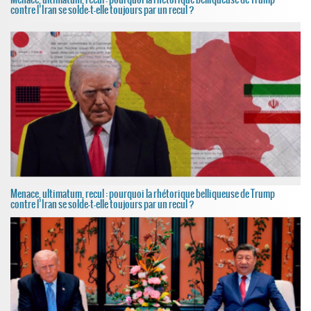
contre l’Iran se solde-t-elle toujours par un recul ?
Menace, ultimatum, recul : pourquoi la rhétorique belliqueuse de Trump
contre l’Iran se solde-t-elle toujours par un recul ?