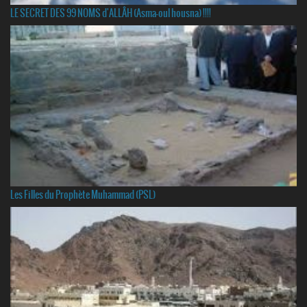
LE SECRET DES 99 NOMS d'ALLÂH (Asma-oul housna) !!!!
Les Filles du Prophète Muhammad (PSL)