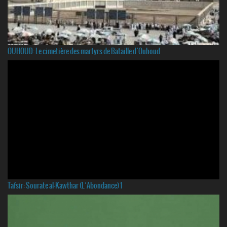
OUHOUD: Le cimetière des martyrs de Bataille d`Ouhoud
Tafsir: Sourate al-Kawthar (L’Abondance) 1