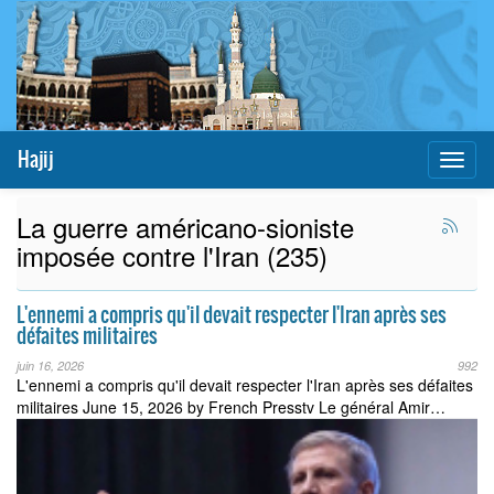
Hajij
Toggl
naviga
La guerre américano-sioniste
imposée contre l'Iran (235)
L'ennemi a compris qu'il devait respecter l'Iran après ses
défaites militaires
juin 16, 2026
992
L'ennemi a compris qu'il devait respecter l'Iran après ses défaites
militaires June 15, 2026 by French Presstv Le général Amir…