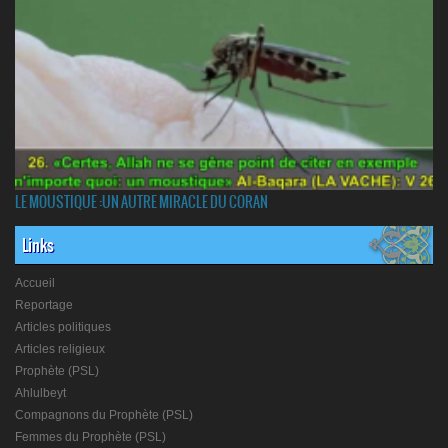
LE MOUSTIQUE :UN AUTRE MIRACLE DU CORAN
Links
Accueil
Reportage
Articles politiques
Articles religieux
Prophète (PSL)
Ahlulbeyt
Compagnons du Prophète (PSL)
Femmes du Prophète (PSL)