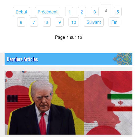
4
(current)
(current)
(current)
(current)
(current)
(current)
Début
Précédent
1
2
3
5
(current)
(current)
(current)
(current)
(current)
(current)
(current)
6
7
8
9
10
Suivant
Fin
Page 4 sur 12
Derniers Articles