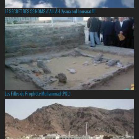
LE SECRET DES 99 NOMS d'ALLÂH (Asma-oul housna) !!!!
Les Filles du Prophète Muhammad (PSL)