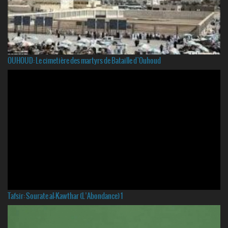
OUHOUD: Le cimetière des martyrs de Bataille d`Ouhoud
Tafsir: Sourate al-Kawthar (L’Abondance) 1