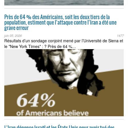
Près de 64 % des Américains, soit les deux tiers de la
population, estiment que l’attaque contre l’Iran a été une
grave erreur
juin 05, 2026
1477
Résultats d’un sondage conjoint mené par l’Université de Siena et
le *New York Times* : ? Près de 64 %…
L’Iran dénonce Israël et les États-Unis pour avoir tué des