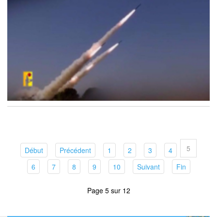
5
(current)
(current)
(current)
(current)
(current)
(current)
Début
Précédent
1
2
3
4
(current)
(current)
(current)
(current)
(current)
(current)
(current)
6
7
8
9
10
Suivant
Fin
Page 5 sur 12