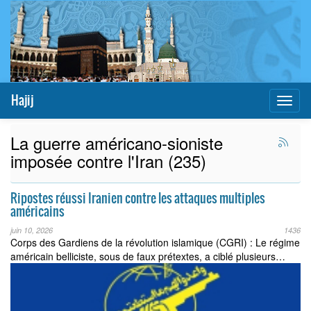
Hajij
Toggl
naviga
La guerre américano-sioniste
imposée contre l'Iran (235)
Ripostes réussi Iranien contre les attaques multiples
américains
juin 10, 2026
1436
Corps des Gardiens de la révolution islamique (CGRI) : Le régime
américain belliciste, sous de faux prétextes, a ciblé plusieurs…