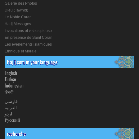
Galerie des Photos
Dieu (Tawhid)
Le Noble Coran
Hadj Messages
Invocations et visites pieuse
En présence de Saint Coran
Les événements islamiques
Ethnique et Morale
Hajij.com in your language
English
Türkçe
Indonesian
हिनदी
فارسی
العربیة
اردو
Русский
recherche