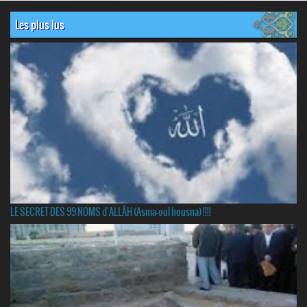
Les plus lus
LE SECRET DES 99 NOMS d'ALLÂH (Asma-oul housna) !!!!