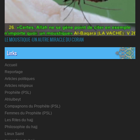
LE MOUSTIQUE :UN AUTRE MIRACLE DU CORAN
Links
Accueil
Reportage
Articles politiques
Articles religieux
Prophète (PSL)
Ahlulbeyt
Compagnons du Prophète (PSL)
Femmes du Prophète (PSL)
Les Rites du hajj
Philosophie du hajj
Lieux Saint