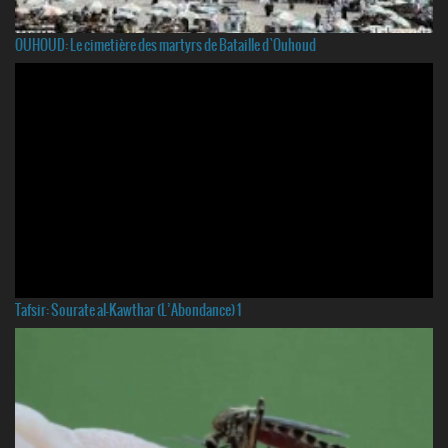
OUHOUD: Le cimetière des martyrs de Bataille d`Ouhoud
Tafsir: Sourate al-Kawthar (L’Abondance) 1