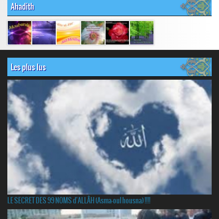
Ahadith
Les plus lus
LE SECRET DES 99 NOMS d'ALLÂH (Asma-oul housna) !!!!