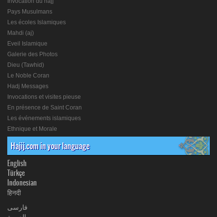
Invocation du hajj
Pays Musulmans
Les écoles Islamiques
Mahdi (aj)
Eveil Islamique
Galerie des Photos
Dieu (Tawhid)
Le Noble Coran
Hadj Messages
Invocations et visites pieuse
En présence de Saint Coran
Les événements islamiques
Ethnique et Morale
Hajij.com in your language
English
Türkçe
Indonesian
हिनदी
فارسی
العربیة