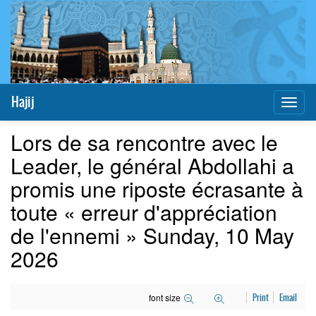
Hajij
Toggl
naviga
Lors de sa rencontre avec le
Leader, le général Abdollahi a
promis une riposte écrasante à
toute « erreur d'appréciation
de l'ennemi » Sunday, 10 May
2026
font size
Print
Email