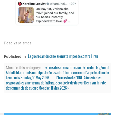
Read
2161
times
La guerre américano-sioniste imposée contre l'Iran
Published in
« Lors de sa rencontre avec le Leader, le général
More in this category:
Abdollahi a promis une riposte écrasante à toute « erreur d'appréciation de
l'ennemi » Sunday, 10 May 2026
L'Iran exhorte l'ONU à inscrire les
responsables américains de l'attaque contre le destroyer Dena sur la liste
des criminels de guerre Monday, 11 May 2026 »