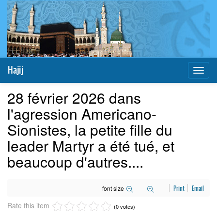
Hajij
Toggl
naviga
28 février 2026 dans
l'agression Americano-
Sionistes, la petite fille du
leader Martyr a été tué, et
beaucoup d'autres....
font size
Print
Email
Rate this item
(0 votes)