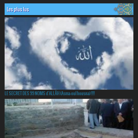
Les plus lus
LE SECRET DES 99 NOMS d'ALLÂH (Asma-oul housna) !!!!