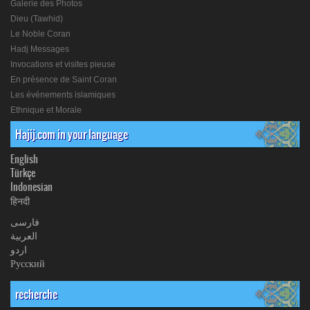
Galerie des Photos
Dieu (Tawhid)
Le Noble Coran
Hadj Messages
Invocations et visites pieuse
En présence de Saint Coran
Les événements islamiques
Ethnique et Morale
Hajij.com in your language
English
Türkçe
Indonesian
हिनदी
فارسی
العربیة
اردو
Русский
recherche