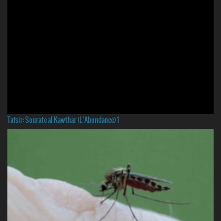
Tafsir: Sourate al-Kawthar (L’Abondance) 1