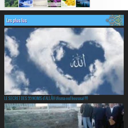
Les plus lus
LE SECRET DES 99 NOMS d'ALLÂH (Asma-oul housna) !!!!