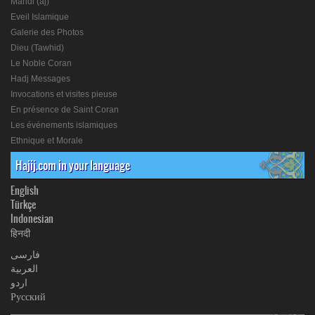
Mahdi (aj)
Eveil Islamique
Galerie des Photos
Dieu (Tawhid)
Le Noble Coran
Hadj Messages
Invocations et visites pieuse
En présence de Saint Coran
Les événements islamiques
Ethnique et Morale
Hajij.com in your language
English
Türkçe
Indonesian
हिनदी
فارسی
العربیة
اردو
Русский