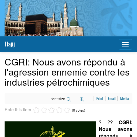
Hajij
Toggl
naviga
CGRI: Nous avons répondu à
l'agression ennemie contre les
industries pétrochimiques
font size
Print
Email
Media
Rate this item
(0 votes)
? ??
CGRI:
Nous avons
répondu à