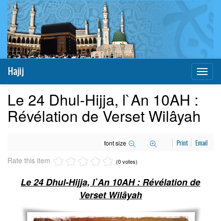
Hajij
Toggl
naviga
Le 24 Dhul-Hijja, l`An 10AH :
Révélation de Verset Wilâyah
font size
Print
Email
Rate this item
(0 votes)
Le 24 Dhul-Hijja, l`An 10AH : Révélation de
Verset Wilâyah