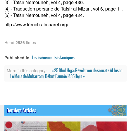
[3] - Tafsir Nemouneh, vol 4, page 430.
[4] - Traduction persane de Tafsir al Mizan, vol 6, page 11.
[5] - Tafsir Nemouneh, vol 4, page 424.
http://www.french.almaaref.org/
Read
2536
times
Les événements islamiques
Published in
« 25 Dhul Hijja :Révélation de sourate Al-Insan
More in this category:
Le Mois de Muharram, Début l`année 1435Hejir »
Derniers Articles