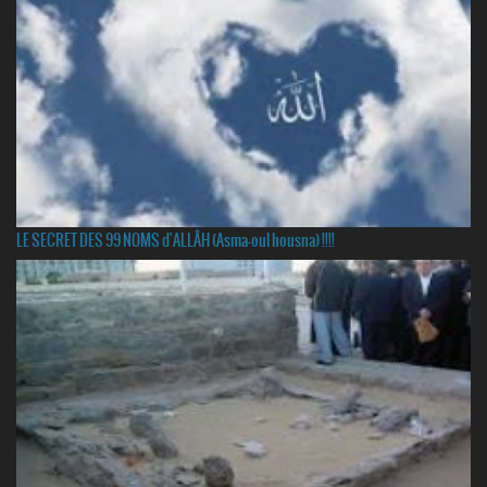
LE SECRET DES 99 NOMS d'ALLÂH (Asma-oul housna) !!!!