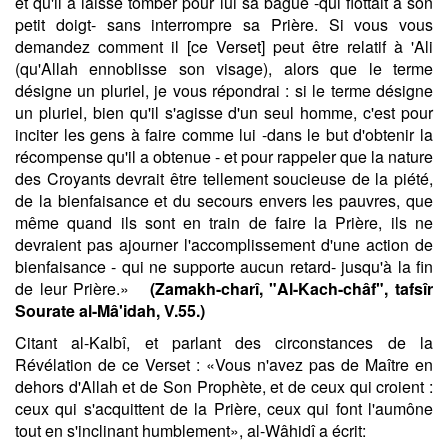
et qu'il a laissé tomber pour lui sa bague -qui flottait à son
petit doigt- sans interrompre sa Prière. Si vous vous
demandez comment il [ce Verset] peut être relatif à 'Ali
(qu'Allah ennoblisse son visage), alors que le terme
désigne un pluriel, je vous répondrai : si le terme désigne
un pluriel, bien qu'il s'agisse d'un seul homme, c'est pour
inciter les gens à faire comme lui -dans le but d'obtenir la
récompense qu'il a obtenue - et pour rappeler que la nature
des Croyants devrait être tellement soucieuse de la piété,
de la bienfaisance et du secours envers les pauvres, que
même quand ils sont en train de faire la Prière, ils ne
devraient pas ajourner l'accomplissement d'une action de
bienfaisance - qui ne supporte aucun retard- jusqu'à la fin
de leur Prière.»
(Zamakh-charî, "Al-Kach-châf", tafsîr
Sourate al-Mâ'idah, V.55.)
Citant al-Kalbî, et parlant des circonstances de la
Révélation de ce Verset : «Vous n'avez pas de Maître en
dehors d'Allah et de Son Prophète, et de ceux qui croient :
ceux qui s'acquittent de la Prière, ceux qui font l'aumône
tout en s'inclinant humblement», al-Wâhidî a écrit: