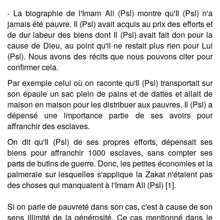
- La biographie de l'Imam Ali (Psl) montre qu'Il (Psl) n'a
jamais été pauvre. Il (Psl) avait acquis au prix des efforts et
de dur labeur des biens dont Il (Psl) avait fait don pour la
cause de Dieu, au point qu'il ne restait plus rien pour Lui
(Psl). Nous avons des récits que nous pouvons citer pour
confirmer cela.
Par exemple celui où on raconte qu'Il (Psl) transportait sur
son épaule un sac plein de pains et de dattes et allait de
maison en maison pour les distribuer aux pauvres. Il (Psl) a
dépensé une importance partie de ses avoirs pour
affranchir des esclaves.
On dit qu'Il (Psl) de ses propres efforts, dépensait ses
biens pour affranchir 1000 esclaves, sans compter ses
parts de butins de guerre. Donc, les petites économies et la
palmeraie sur lesquelles s'applique la Zakat n'étaient pas
des choses qui manquaient à l'Imam Ali (Psl) [1].
Si on parle de pauvreté dans son cas, c'est à cause de son
sens illimité de la générosité. Ce cas mentionné dans le