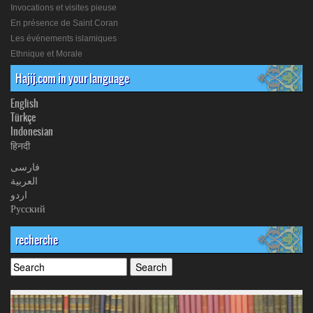
Invocations et visites pieuse
En présence de Saint Coran
Les événements islamiques
Ethnique et Morale
Hajij.com in your language
English
Türkçe
Indonesian
हिनदी
فارسی
العربیة
اردو
Русский
recherche