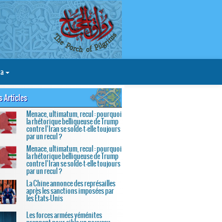
ia
s Articles
Menace, ultimatum, recul : pourquoi
la rhétorique belliqueuse de Trump
contre l’Iran se solde-t-elle toujours
par un recul ?
Menace, ultimatum, recul : pourquoi
la rhétorique belliqueuse de Trump
contre l’Iran se solde-t-elle toujours
par un recul ?
La Chine annonce des représailles
après les sanctions imposées par
les États-Unis
Les forces armées yéménites