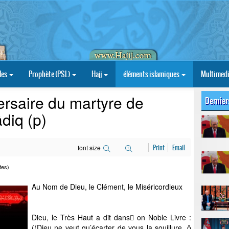
les
Prophète (PSL)
Hajj
éléments islamiques
Multimed
ersaire du martyre de
Dernier
diq (p)
font size
Print
Email
tes)
Au Nom de Dieu, le Clément, le Miséricordieux
Dieu, le Très Haut a dit dans ٍon Noble Livre :
((Dieu ne veut qu’écarter de vous la souillure, ô