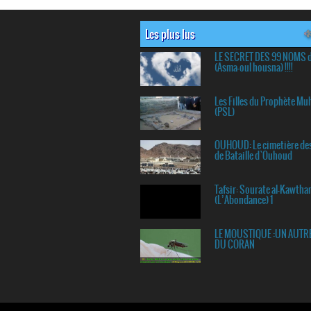
Les plus lus
LE SECRET DES 99 NOMS 
(Asma-oul housna) !!!!
Les Filles du Prophète 
(PSL)
OUHOUD: Le cimetière de
de Bataille d`Ouhoud
Tafsir: Sourate al-Kawtha
(L’Abondance) 1
LE MOUSTIQUE :UN AUTR
DU CORAN