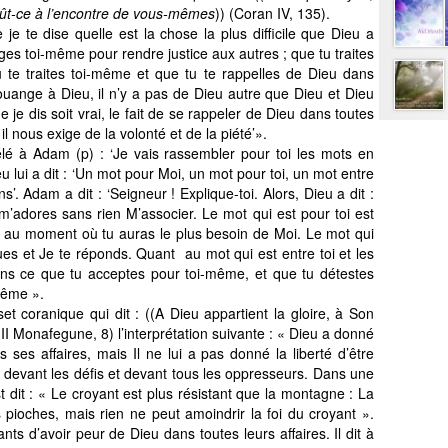
fût-ce à l’encontre de vous-mêmes
)) (Coran IV, 135).
je te dise quelle est la chose la plus difficile que Dieu a
ges toi-même pour rendre justice aux autres ; que tu traites
te traites toi-même et que tu te rappelles de Dieu dans
‘Louange à Dieu, il n’y a pas de Dieu autre que Dieu et Dieu
 je dis soit vrai, le fait de se rappeler de Dieu dans toutes
il nous exige de la volonté et de la piété’».
élé à Adam (p) : ‘Je vais rassembler pour toi les mots en
eu lui a dit : ‘Un mot pour Moi, un mot pour toi, un mot entre
ns’. Adam a dit : ‘Seigneur ! Explique-toi. Alors, Dieu a dit :
m’adores sans rien M’associer. Le mot qui est pour toi est
 au moment où tu auras le plus besoin de Moi. Le mot qui
ues et Je te réponds. Quant au mot qui est entre toi et les
ns ce que tu acceptes pour toi-même, et que tu détestes
même ».
 coranique qui dit : ((A Dieu appartient la gloire, à Son
I Monafegune, 8) l’interprétation suivante : « Dieu a donné
s ses affaires, mais Il ne lui a pas donné la liberté d’être
e devant les défis et devant tous les oppresseurs. Dans une
st dit : « Le croyant est plus résistant que la montagne : La
pioches, mais rien ne peut amoindrir la foi du croyant ».
s d’avoir peur de Dieu dans toutes leurs affaires. Il dit à