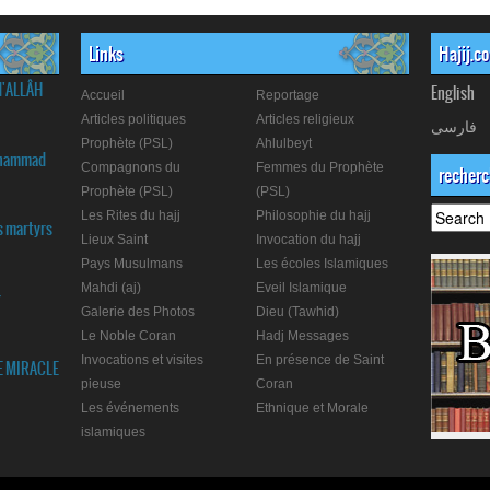
Links
Hajij.c
d'ALLÂH
English
Accueil
Reportage
Articles politiques
Articles religieux
فارسی
Prophète (PSL)
Ahlulbeyt
Muhammad
Compagnons du
Femmes du Prophète
recher
Prophète (PSL)
(PSL)
Les Rites du hajj
Philosophie du hajj
s martyrs
Lieux Saint
Invocation du hajj
Pays Musulmans
Les écoles Islamiques
Mahdi (aj)
Eveil Islamique
r
Galerie des Photos
Dieu (Tawhid)
Le Noble Coran
Hadj Messages
Invocations et visites
En présence de Saint
E MIRACLE
pieuse
Coran
Les événements
Ethnique et Morale
islamiques