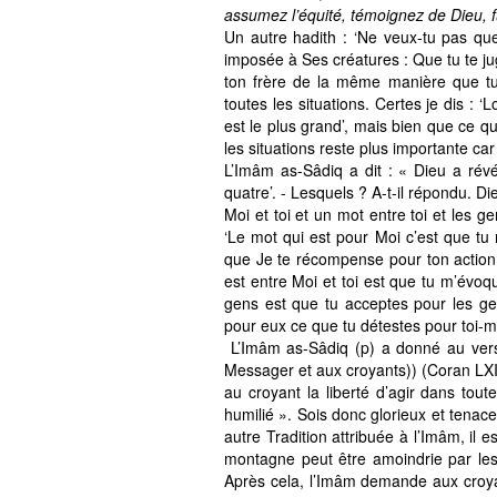
assumez l’équité, témoignez de Dieu, 
Un autre hadith : ‘Ne veux-tu pas que 
imposée à Ses créatures : Que tu te ju
ton frère de la même manière que tu 
toutes les situations. Certes je dis : 
est le plus grand’, mais bien que ce que
les situations reste plus importante car 
L’Imâm as-Sâdiq a dit : « Dieu a rév
quatre’. - Lesquels ? A-t-il répondu. Di
Moi et toi et un mot entre toi et les ge
‘Le mot qui est pour Moi c’est que tu 
que Je te récompense pour ton action
est entre Moi et toi est que tu m’évoq
gens est que tu acceptes pour les ge
pour eux ce que tu détestes pour toi-
L’Imâm as-Sâdiq (p) a donné au verset
Messager et aux croyants)) (Coran LXII
au croyant la liberté d’agir dans toute
humilié ». Sois donc glorieux et tenac
autre Tradition attribuée à l’Imâm, il e
montagne peut être amoindrie par les 
Après cela, l’Imâm demande aux croyant