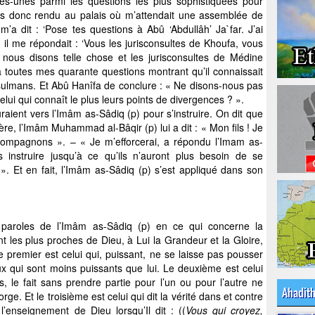
s-unes parmi les questions les plus sophistiquées pour
s donc rendu au palais où m’attendait une assemblée de
’a dit : ‘Pose tes questions à Abû ‘Abdullâh’ Ja`far. J’ai
il me répondait : ‘Vous les jurisconsultes de Khoufa, vous
, nous disons telle chose et les jurisconsultes de Médine
u à toutes mes quarante questions montrant qu’il connaissait
usulmans. Et Abû Hanîfa de conclure : « Ne disons-nous pas
elui qui connaît le plus leurs points de divergences ? ».
raient vers l’Imâm as-Sâdiq (p) pour s’instruire. On dit que
re, l’Imâm Muhammad al-Bâqir (p) lui a dit : « Mon fils ! Je
ompagnons ». – « Je m’efforcerai, a répondu l’Imam as-
 instruire jusqu’à ce qu’ils n’auront plus besoin de se
». Et en fait, l’Imâm as-Sâdiq (p) s’est appliqué dans son
 paroles de l’Imâm as-Sâdiq (p) en ce qui concerne la
 les plus proches de Dieu, à Lui la Grandeur et la Gloire,
e premier est celui qui, puissant, ne se laisse pas pousser
ux qui sont moins puissants que lui. Le deuxième est celui
, le fait sans prendre partie pour l’un ou pour l’autre ne
Ahadit
rge. Et le troisième est celui qui dit la vérité dans et contre
l’enseignement de Dieu lorsqu’Il dit : ((
Vous qui croyez,