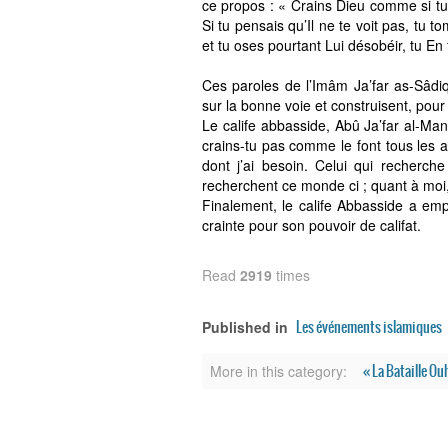
ce propos : « Crains Dieu comme si tu L
Si tu pensais qu’Il ne te voit pas, tu t
et tu oses pourtant Lui désobéir, tu En 
Ces paroles de l’Imâm Ja’far as-Sâdiq 
sur la bonne voie et construisent, pou
Le calife abbasside, Abû Ja’far al-M
crains-tu pas comme le font tous les a
dont j’ai besoin. Celui qui recherch
recherchent ce monde ci ; quant à moi,
Finalement, le calife Abbasside a em
crainte pour son pouvoir de califat.
Read
2919
times
Les événements islamiques
Published in
« La Bataille O
More in this category: