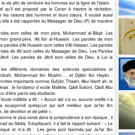
e la vie afin de conduire les hommes sur la ligne de l’Islam.
l qu’il est proposé par le Coran à travers la récitation,
aire les raisons des hommes et leurs cœurs. Il voulait aussi
u’elle a été rapportée du Messager de Dieu (P) de manière
aroles sont celles de mon père, Muhammad al-Bâqir. Les
mon grand-père, ‘Ali Ibn al-Hussein. Les paroles de mon
es paroles d’Al-Hussein sont celles d’Al-Hassan. Les paroles
aroles de ‘Alî sont celles du Messager de Dieu. Les Paroles
bril. Les paroles de Jibril sont celles de Dieu, à Lui la
s les différents domaines des sciences spéculatives et
ls Zarârah, Mohammad Ibn Muslim…. et Djâbir Ibn Hayân :
sunnites importants comme Sufyân Thawri, Abu Hanif ah, le
 Anas : le fondateur d`ecole Malikite, Qâdi Sukûni, Qâdï Abu
eur d'être parmi ses étudiants.
’école mâlikite a dit : « Aucun œil n’a vu, aucune oreille n’a
soupçonné quelqu’un qui soit meilleur que Ja’far Ibn
 de dévotion et de piété ».
omme le plus versé dans la jurisprudence à son époque ; il
 as-Sâdiq. S’expliquant, il a fait le rapport suivant : « Le
oqué et m’a dit : ‘Les gens sont fascinés par Ja’far Ibn