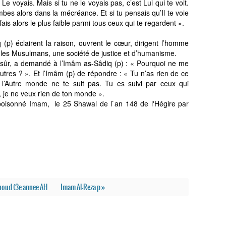
e voyais. Mais si tu ne le voyais pas, c’est Lui qui te voit.
ombes alors dans la mécréance. Et si tu pensais qu’Il te voie
fais alors le plus faible parmi tous ceux qui te regardent ».
(p) éclairent la raison, ouvrent le cœur, dirigent l’homme
r les Musulmans, une société de justice et d’humanisme.
ansûr, a demandé à l’Imâm as-Sâdiq (p) : « Pourquoi ne me
utres ? ». Et l’Imâm (p) de répondre : « Tu n’as rien de ce
e l’Autre monde ne te suit pas. Tu es suivi par ceux qui
 je ne veux rien de ton monde ».
poisonné Imam, le 25 Shawal de l`an 148 de l'Hégire par
uhoud (3e annee AH
Imam Al-Reza p »