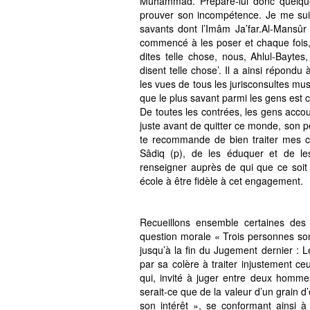
Muhammad. Prépare-lui donc quelque
prouver son incompétence. Je me sui
savants dont l’Imâm Ja’far.Al-Mansûr m
commencé à les poser et chaque fois, 
dites telle chose, nous, Ahlul-Baytes
disent telle chose’. Il a ainsi répond
les vues de tous les jurisconsultes m
que le plus savant parmi les gens est c
De toutes les contrées, les gens accou
juste avant de quitter ce monde, son pè
te recommande de bien traiter mes c
Sâdiq (p), de les éduquer et de les
renseigner auprès de qui que ce soit 
école à être fidèle à cet engagement.
Recueillons ensemble certaines des
question morale « Trois personnes sont
jusqu’à la fin du Jugement dernier : L
par sa colère à traiter injustement ce
qui, invité à juger entre deux hommes
serait-ce que de la valeur d’un grain d’o
son intérêt », se conformant ainsi à 