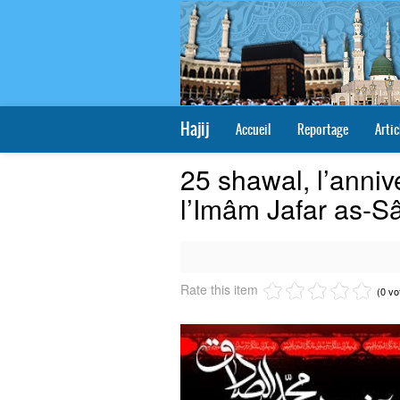
Hajij
Accueil
Reportage
Artic
25 shawal, l’anniv
l’Imâm Jafar as-Sâ
Rate this item
(0 vo