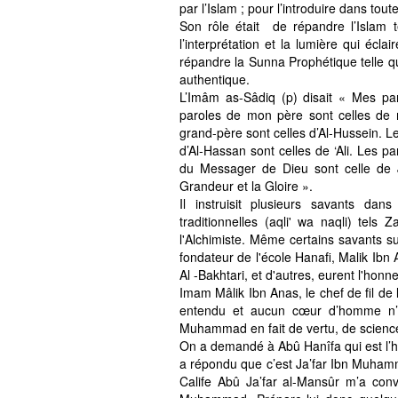
par l’Islam ; pour l’introduire dans tout
Son rôle était de répandre l’Islam te
l’interprétation et la lumière qui écl
répandre la Sunna Prophétique telle q
authentique.
L’Imâm as-Sâdiq (p) disait « Mes p
paroles de mon père sont celles de 
grand-père sont celles d’Al-Hussein. L
d’Al-Hassan sont celles de ‘Ali. Les p
du Messager de Dieu sont celle de Ji
Grandeur et la Gloire ».
Il instruisit plusieurs savants dan
traditionnelles (aqli' wa naqli) te
l'Alchimiste. Même certains savants 
fondateur de l'école Hanafi, Malik Ibn
Al -Bakhtari, et d'autres, eurent l'honn
Imam Mâlik Ibn Anas, le chef de fil de l
entendu et aucun cœur d’homme n’a 
Muhammad en fait de vertu, de science,
On a demandé à Abû Hanîfa qui est l’h
a répondu que c’est Ja’far Ibn Muhammad
Calife Abû Ja’far al-Mansûr m’a conv