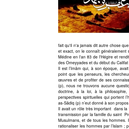
fait qu'il n'a jamais dit autre chose qu
et exact, on le connaît généralement s
Médine en l'an 83 de l'Hégire et rendit
des Omeyyades et du début du Califat
Il est l’Imâm qui, à son époque, avai
point que les penseurs, les chercheur
œuvres et de profiter de ses connais
(p), nous ne trouvons aucune question 
doctrine, à la loi, à la philosophie
perspectives spirituelles qui portent
as-Sâdiq (p) n’eut donné à son propos 
Il avait un rôle très important dans l
transmission par la famille du saint P
Musulmans, et de tous les hommes. Il a
rationaliser les hommes par l’Islam ; p