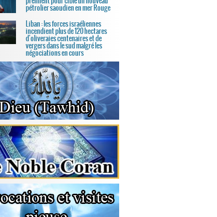
prennent pour cible un nouveau
pétrolier saoudien en mer Rouge
Liban : les forces israéliennes
incendient plus de 120 hectares
d'oliveraies centenaires et de
vergers dans le sud malgré les
négociations en cours