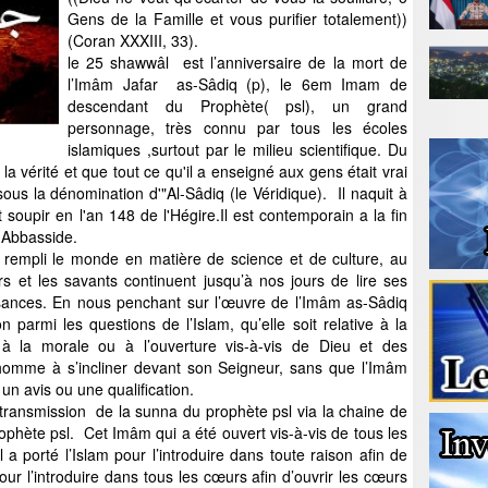
Gens de la Famille et vous purifier totalement))
(Coran XXXIII, 33).
le 25 shawwâl est l’anniversaire de la mort de
l’Imâm Jafar as-Sâdiq (p), le 6em Imam de
descendant du Prophète( psl), un grand
personnage, très connu par tous les écoles
islamiques ,surtout par le milieu scientifique. Du
e la vérité et que tout ce qu'il a enseigné aux gens était vrai
ous la dénomination d'"Al-Sâdiq (le Véridique). Il naquit à
 soupir en l'an 148 de l'Hégire.Il est contemporain a la fin
 Abbasside.
t rempli le monde en matière de science et de culture, au
s et les savants continuent jusqu’à nos jours de lire ses
sances. En nous penchant sur l’œuvre de l’Imâm as-Sâdiq
parmi les questions de l’Islam, qu’elle soit relative à la
, à la morale ou à l’ouverture vis-à-vis de Dieu et des
 l’homme à s’incliner devant son Seigneur, sans que l’Imâm
un avis ou une qualification.
a transmission de la sunna du prophète psl via la chaine de
rophète psl. Cet Imâm qui a été ouvert vis-à-vis de tous les
 porté l’Islam pour l’introduire dans toute raison afin de
our l’introduire dans tous les cœurs afin d’ouvrir les cœurs