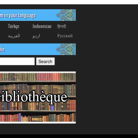
om in your language
Türkçe
Indonesian
हिनदी
العربیة
اردو
Русский
che