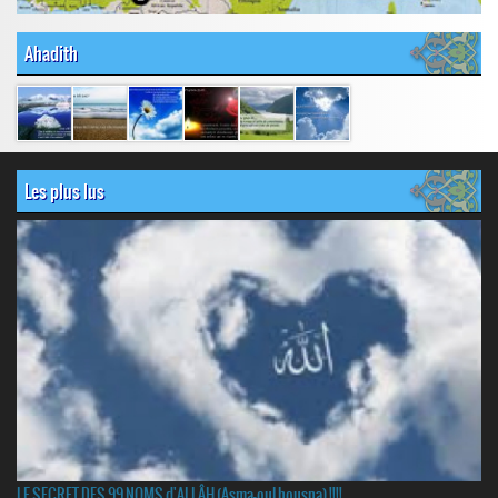
Ahadith
Les plus lus
LE SECRET DES 99 NOMS d'ALLÂH (Asma-oul housna) !!!!