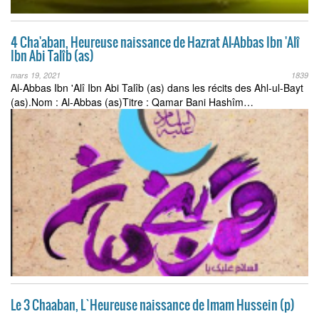
4 Cha'aban, Heureuse naissance de Hazrat Al-Abbas Ibn 'Alî
Ibn Abi Talîb (as)
mars 19, 2021
1839
Al-Abbas Ibn 'Alî Ibn Abi Talîb (as) dans les récits des Ahl-ul-Bayt
(as).Nom : Al-Abbas (as)Titre : Qamar Bani Hashîm…
Le 3 Chaaban, L`Heureuse naissance de Imam Hussein (p)