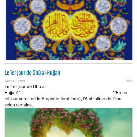
Le 1er jour de Dhû al-Hujjah
juillet 16, 2021
1628
Le 1er jour de Dhû al-
Hujjah**______________________________________**En un
tel jour serait né le Prophète Ibrahim(p), l’Ami Intime de Dieu,
selon certains…