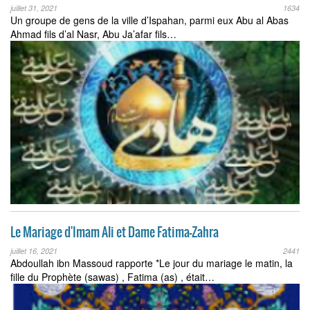
juillet 31, 2021
1634
Un groupe de gens de la ville d’Ispahan, parmi eux Abu al Abas
Ahmad fils d’al Nasr, Abu Ja’afar fils…
Le Mariage d'Imam Ali et Dame Fatima-Zahra
juillet 16, 2021
2441
Abdoullah ibn Massoud rapporte *Le jour du mariage le matin, la
fille du Prophète (sawas) , Fatima (as) , était…