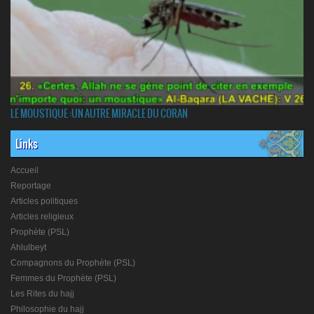
LE MOUSTIQUE :UN AUTRE MIRACLE DU CORAN
Links
Accueil
Reportage
Articles politiques
Articles religieux
Prophète (PSL)
Ahlulbeyt
Compagnons du Prophète (PSL)
Femmes du Prophète (PSL)
Les Rites du hajj
Philosophie du hajj