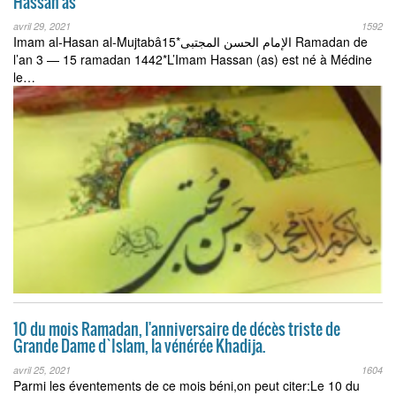
Hassan as
avril 29, 2021
1592
Imam al-Hasan al-Mujtabâ‎الإمام الحسن المجتبى*15 Ramadan de
l’an 3 — 15 ramadan 1442*L’Imam Hassan (as) est né à Médine
le…
10 du mois Ramadan, l'anniversaire de décès triste de
Grande Dame d`Islam, la vénérée Khadija.
avril 25, 2021
1604
Parmi les éventements de ce mois béni,on peut citer:Le 10 du