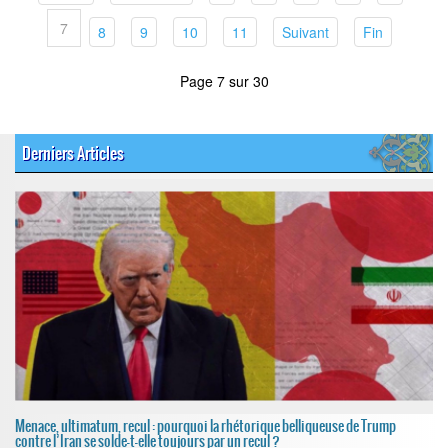
7
(current)
(current)
(current)
(current)
(current)
(current)
8
9
10
11
Suivant
Fin
Page 7 sur 30
Derniers Articles
Menace, ultimatum, recul : pourquoi la rhétorique belliqueuse de Trump
contre l’Iran se solde-t-elle toujours par un recul ?