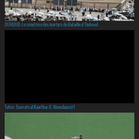
OUHOUD: Le cimetière des martyrs de Bataille d`Ouhoud
Tafsir: Sourate al-Kawthar (L’Abondance) 1