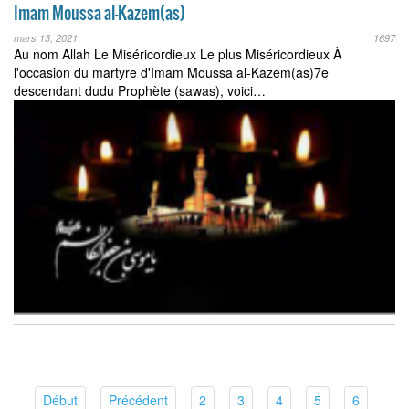
Imam Moussa al-Kazem(as)
mars 13, 2021
1697
Au nom Allah Le Miséricordieux Le plus Miséricordieux À
l'occasion du martyre d'Imam Moussa al-Kazem(as)7e
descendant dudu Prophète (sawas), voici…
(current)
(current)
(current)
(current)
(current)
(current)
(current)
Début
Précédent
2
3
4
5
6