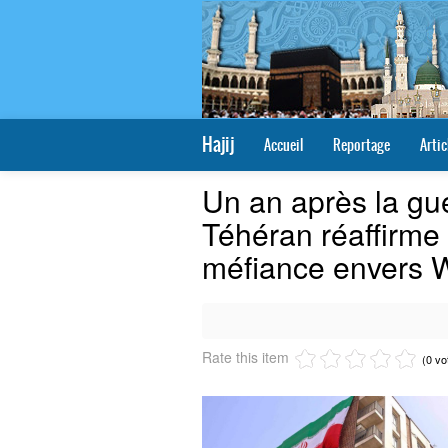
Hajij
Accueil
Reportage
Artic
Un an après la gu
Téhéran réaffirme 
méfiance envers 
Rate this item
(0 vo