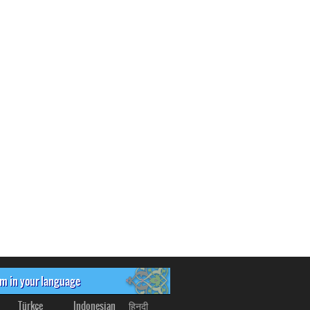
om in your language
Türkçe
Indonesian
हिनदी