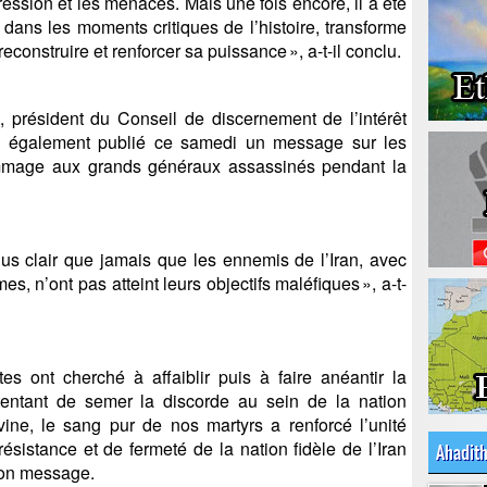
ression et les menaces. Mais une fois encore, il a été
dans les moments critiques de l’histoire, transforme
construire et renforcer sa puissance », a-t-il conclu.
, président du Conseil de discernement de l’intérêt
ui également publié ce samedi un message sur les
mmage aux grands généraux assassinés pendant la
lus clair que jamais que les ennemis de l’Iran, avec
mes, n’ont pas atteint leurs objectifs maléfiques », a-t-
tes ont cherché à affaiblir puis à faire anéantir la
tentant de semer la discorde au sein de la nation
vine, le sang pur de nos martyrs a renforcé l’unité
résistance et de fermeté de la nation fidèle de l’Iran
Ahadit
 son message.