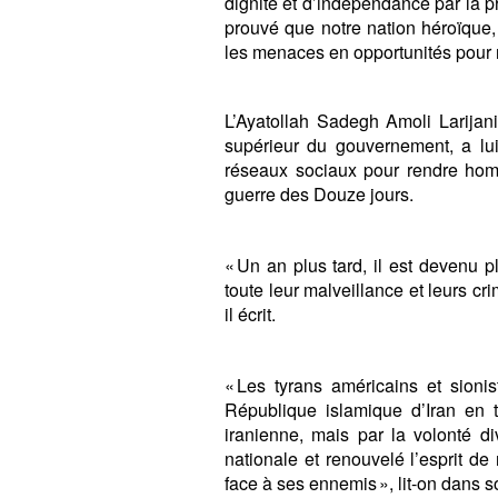
dignité et d’indépendance par la p
prouvé que notre nation héroïque, 
les menaces en opportunités pour re
L’Ayatollah Sadegh Amoli Larijani
supérieur du gouvernement, a l
réseaux sociaux pour rendre ho
guerre des Douze jours.
« Un an plus tard, il est devenu p
toute leur malveillance et leurs cri
il écrit.
« Les tyrans américains et sionis
République islamique d’Iran en 
iranienne, mais par la volonté di
nationale et renouvelé l’esprit de 
face à ses ennemis », lit-on dans