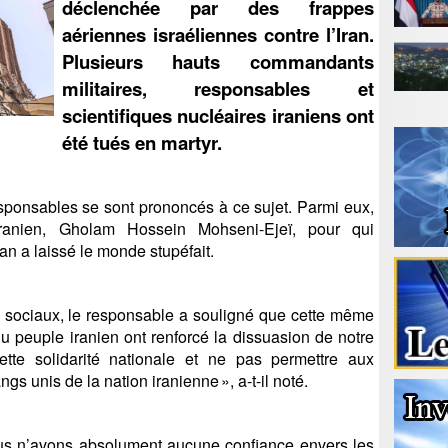
déclenchée par des frappes
aériennes israéliennes contre l’Iran.
Plusieurs hauts commandants
militaires, responsables et
scientifiques nucléaires iraniens ont
été tués en martyr.
sponsables se sont prononcés à ce sujet. Parmi eux,
iranien, Gholam Hossein Mohseni-Ejeï, pour qui
ran a laissé le monde stupéfait.
sociaux, le responsable a souligné que cette même
du peuple iranien ont renforcé la dissuasion de notre
tte solidarité nationale et ne pas permettre aux
angs unis de la nation iranienne », a-t-il noté.
ous n’avons absolument aucune confiance envers les