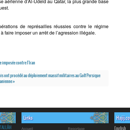
ase aérienne d’Al-Udeid au Qatar, la plus grande base
uest.
pérations de représailles réussies contre le régime
 à faire imposer un arrêt de l’agression illégale.
e imposée contre l'Iran
nis ont procédé au déploiement massif militaires au Golf Persique
ranienne »
Links
Hajij.c
d'ALLÂH
English
Accueil
Reportage