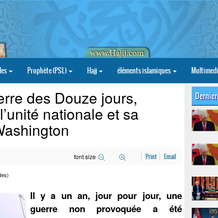
les
Prophète (PSL)
Hajj
éléments islamiques
Multimed
erre des Douze jours,
Dernier
l’unité nationale et sa
Washington
font size
Print
Email
tes)
Il y a un an, jour pour jour, une
guerre non provoquée a été