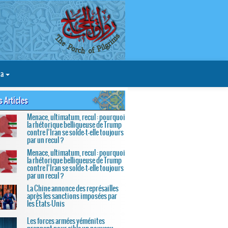
ia
s Articles
Menace, ultimatum, recul : pourquoi
la rhétorique belliqueuse de Trump
contre l’Iran se solde-t-elle toujours
par un recul ?
Menace, ultimatum, recul : pourquoi
la rhétorique belliqueuse de Trump
contre l’Iran se solde-t-elle toujours
par un recul ?
La Chine annonce des représailles
après les sanctions imposées par
les États-Unis
Les forces armées yéménites