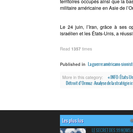
territoires occupés ainsi que la b
militaire américaine en Asie de l’O
Le 24 juin, l’Iran, grâce à ses o
israélien et les États-Unis, a réussi
Read
1357
times
La guerre américano-sionist
Published in
« INFO: États-U
More in this category:
Détroit d’Ormuz : Analyse de la stratégie i
Les plus lus
LE SECRET DES 99 NOMS 