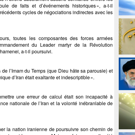
le de faits et d’événements historiques », a-t-il
 précédents cycles de négociations indirectes avec les
ours, toutes les composantes des forces armées
commandement du Leader martyr de la Révolution
hamenei, a-t-il poursuivi.
ts de l’Imam du Temps (que Dieu hâte sa parousie) et
ue d’Iran était exaltante et indescriptible ».
ettre une erreur de calcul était son incapacité à
nce nationale de l’Iran et la volonté inébranlable de
her la nation iranienne de poursuivre son chemin de