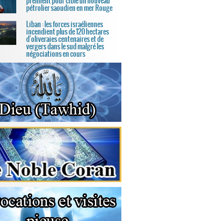
prennent pour cible un nouveau
pétrolier saoudien en mer Rouge
Liban : les forces israéliennes
incendient plus de 120 hectares
d'oliveraies centenaires et de
vergers dans le sud malgré les
négociations en cours