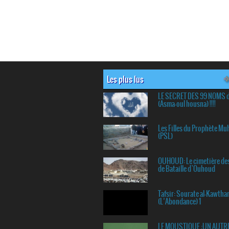
Les plus lus
LE SECRET DES 99 NOMS 
(Asma-oul housna) !!!!
Les Filles du Prophète 
(PSL)
OUHOUD: Le cimetière de
de Bataille d`Ouhoud
Tafsir: Sourate al-Kawtha
(L’Abondance) 1
LE MOUSTIQUE :UN AUTR