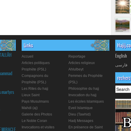
Links
Hajij.c
d'ALLÂH
English
Accueil
Reportage
Articles politiques
Articles religieux
فارسی
Prophète (PSL)
Ahlulbeyt
Muhammad
Compagnons du
Femmes du Prophète
recher
Prophète (PSL)
(PSL)
Les Rites du hajj
Philosophie du hajj
s martyrs
Lieux Saint
Invocation du hajj
Pays Musulmans
Les écoles Islamiques
Mahdi (aj)
Eveil Islamique
r
Galerie des Photos
Dieu (Tawhid)
Le Noble Coran
Hadj Messages
Invocations et visites
En présence de Saint
E MIRACLE