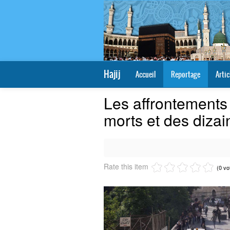
Hajij
Accueil
Reportage
Artic
Les affrontements s
morts et des diza
Rate this item
(0 vo