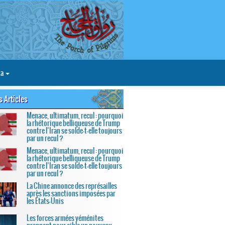
ia
s Articles
Menace, ultimatum, recul : pourquoi
la rhétorique belliqueuse de Trump
contre l’Iran se solde-t-elle toujours
par un recul ?
Menace, ultimatum, recul : pourquoi
la rhétorique belliqueuse de Trump
contre l’Iran se solde-t-elle toujours
par un recul ?
La Chine annonce des représailles
après les sanctions imposées par
les États-Unis
Les forces armées yéménites