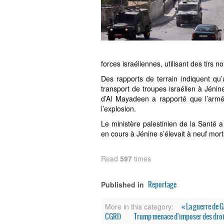
forces israéliennes, utilisant des tirs n
Des rapports de terrain indiquent qu’
transport de troupes israélien à Jénin
d’Al Mayadeen a rapporté que l’armée
l’explosion.
Le ministère palestinien de la Santé a
en cours à Jénine s’élevait à neuf mort
Read
597
times
Reportage
Published in
« La guerre de G
More in this category:
CGRI)
Trump menace d'imposer des droits