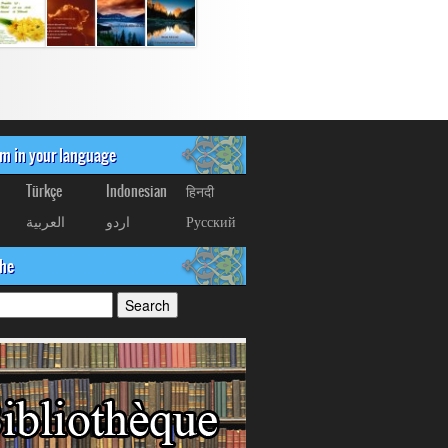
om in your language
Türkçe
Indonesian
हिनदी
العربیة
اردو
Русский
che