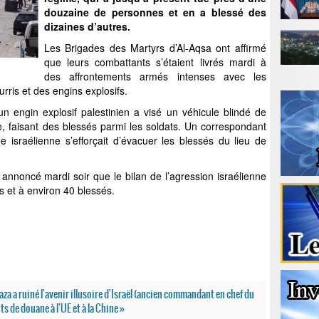
douzaine de personnes et en a blessé des
dizaines d’autres.
Les Brigades des Martyrs d’Al-Aqsa ont affirmé
que leurs combattants s’étaient livrés mardi à
des affrontements armés intenses avec les
ourris et des engins explosifs.
un engin explosif palestinien a visé un véhicule blindé de
e, faisant des blessés parmi les soldats. Un correspondant
 israélienne s’efforçait d’évacuer les blessés du lieu de
 annoncé mardi soir que le bilan de l’agression israélienne
s et à environ 40 blessés.
aza a ruiné l'avenir illusoire d'Israël (ancien commandant en chef du
 de douane à l'UE et à la Chine »