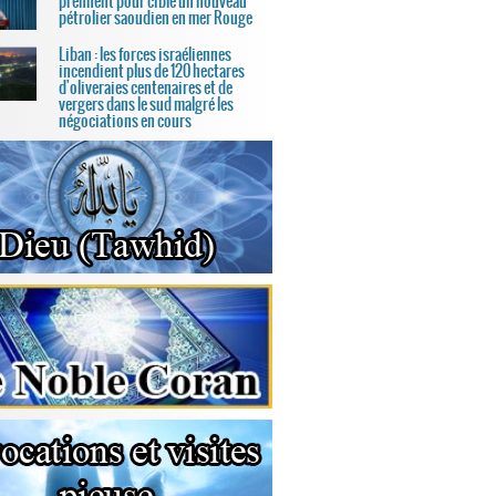
prennent pour cible un nouveau
pétrolier saoudien en mer Rouge
Liban : les forces israéliennes
incendient plus de 120 hectares
d'oliveraies centenaires et de
vergers dans le sud malgré les
négociations en cours