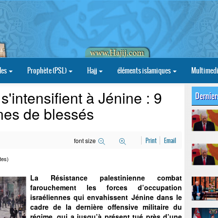
les
Prophète (PSL)
Hajj
éléments islamiques
Multimed
'intensifient à Jénine : 9
Dernier
ines de blessés
font size
Print
Email
tes)
La Résistance palestinienne combat
farouchement les forces d’occupation
israéliennes qui envahissent Jénine dans le
cadre de la dernière offensive militaire du
régime, qui a jusqu’à présent tué près d’une