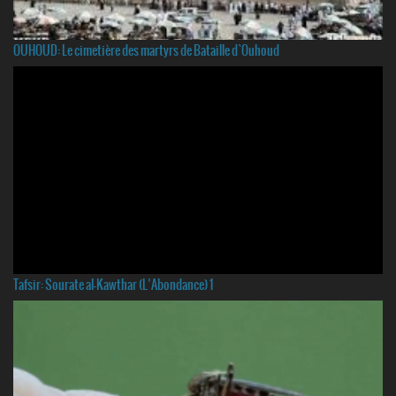
OUHOUD: Le cimetière des martyrs de Bataille d`Ouhoud
Tafsir: Sourate al-Kawthar (L’Abondance) 1