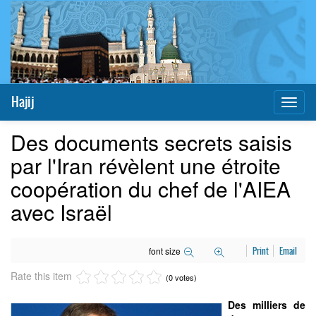
Hajij
Toggl
naviga
Des documents secrets saisis
par l'Iran révèlent une étroite
coopération du chef de l'AIEA
avec Israël
font size
Print
Email
Rate this item
(0 votes)
Des milliers de