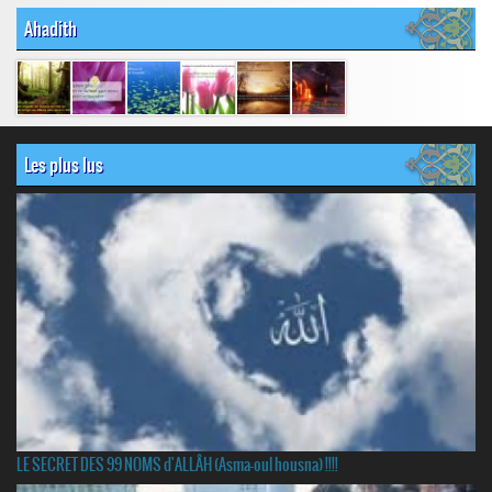
Ahadith
Les plus lus
LE SECRET DES 99 NOMS d'ALLÂH (Asma-oul housna) !!!!