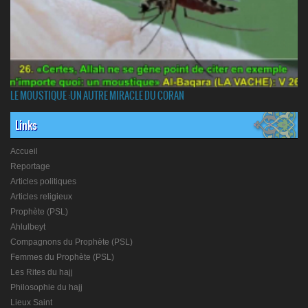
LE MOUSTIQUE :UN AUTRE MIRACLE DU CORAN
Links
Accueil
Reportage
Articles politiques
Articles religieux
Prophète (PSL)
Ahlulbeyt
Compagnons du Prophète (PSL)
Femmes du Prophète (PSL)
Les Rites du hajj
Philosophie du hajj
Lieux Saint