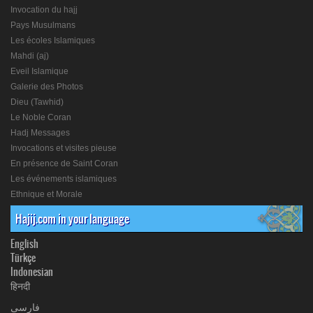
Invocation du hajj
Pays Musulmans
Les écoles Islamiques
Mahdi (aj)
Eveil Islamique
Galerie des Photos
Dieu (Tawhid)
Le Noble Coran
Hadj Messages
Invocations et visites pieuse
En présence de Saint Coran
Les événements islamiques
Ethnique et Morale
Hajij.com in your language
English
Türkçe
Indonesian
हिनदी
فارسی