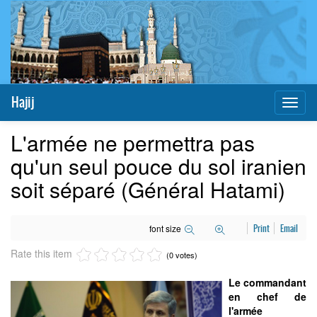
Hajij
Toggl
naviga
L'armée ne permettra pas
qu'un seul pouce du sol iranien
soit séparé (Général Hatami)
font size
Print
Email
Rate this item
(0 votes)
Le commandant
en chef de
l'armée