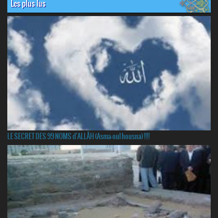
Les plus lus
LE SECRET DES 99 NOMS d'ALLÂH (Asma-oul housna) !!!!