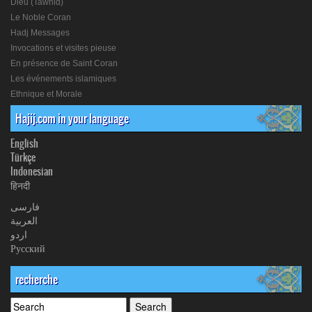
Dieu (Tawhid)
Le Noble Coran
Hadj Messages
Invocations et visites pieuse
En présence de Saint Coran
Les événements islamiques
Ethnique et Morale
Hajij.com in your language
English
Türkçe
Indonesian
हिनदी
فارسی
العربیة
اردو
Русский
recherche