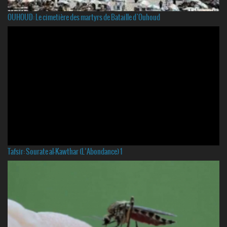
OUHOUD: Le cimetière des martyrs de Bataille d`Ouhoud
Tafsir: Sourate al-Kawthar (L’Abondance) 1