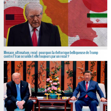
Menace, ultimatum, recul : pourquoi la rhétorique belliqueuse de Trump
contre l’Iran se solde-t-elle toujours par un recul ?