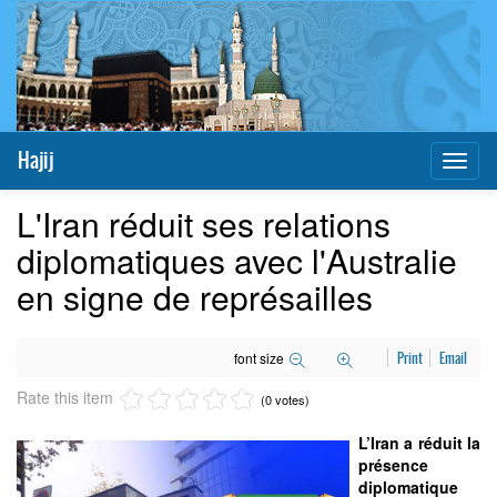
Hajij
Toggl
naviga
L'Iran réduit ses relations
diplomatiques avec l'Australie
en signe de représailles
font size
Print
Email
Rate this item
(0 votes)
L’Iran a réduit la
présence
diplomatique