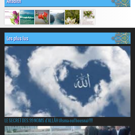
Ahadith
Les plus lus
LE SECRET DES 99 NOMS d'ALLÂH (Asma-oul housna) !!!!