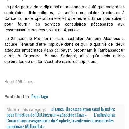
Le porte-parole de la diplomatie iranienne a ajouté que malgré les
contraintes diplomatiques, la section consulaire iranienne à
Canberra reste opérationnelle et que les efforts se poursuivent
pour fournir les services consulaires nécessaires aux
ressortissants iraniens vivant en Australie.
Le 25 août, le Premier ministre australien Anthony Albanese a
accusé Téhéran d’être impliqué dans ce qu’il a qualifié de "deux
attaques antisémites dans ce pays", ordonnant à l’ambassadeur
d’Iran à Canberra, Ahmad Sadeghi, ainsi qu’à trois autres
diplomates de quitter l’Australie dans les sept jours.
Read
295
times
Reportage
Published in
« France : Une association saisit la justice
More in this category:
pour l'inaction de l'État face à un « génocide à Gaza »
L’adhésion au
Coran et aux enseignements du Prophète, la seule voie de réussite des
musulmans (Al-Houthi) »