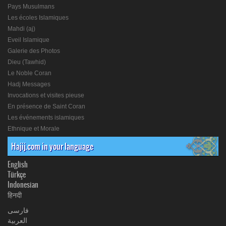
Pays Musulmans
Les écoles Islamiques
Mahdi (aj)
Eveil Islamique
Galerie des Photos
Dieu (Tawhid)
Le Noble Coran
Hadj Messages
Invocations et visites pieuse
En présence de Saint Coran
Les événements islamiques
Ethnique et Morale
Hajij.com in your language
English
Türkçe
Indonesian
हिनदी
فارسی
العربیة