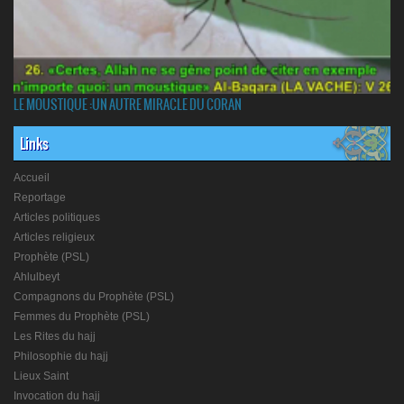
LE MOUSTIQUE :UN AUTRE MIRACLE DU CORAN
Links
Accueil
Reportage
Articles politiques
Articles religieux
Prophète (PSL)
Ahlulbeyt
Compagnons du Prophète (PSL)
Femmes du Prophète (PSL)
Les Rites du hajj
Philosophie du hajj
Lieux Saint
Invocation du hajj