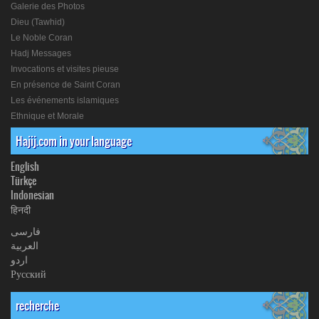
Galerie des Photos
Dieu (Tawhid)
Le Noble Coran
Hadj Messages
Invocations et visites pieuse
En présence de Saint Coran
Les événements islamiques
Ethnique et Morale
Hajij.com in your language
English
Türkçe
Indonesian
हिनदी
فارسی
العربیة
اردو
Русский
recherche