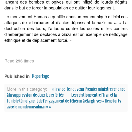
lançant des bombes et ogives qui ont infligé de lourds dégâts
dans le but de forcer la population de quitter leur logement.
Le mouvement Hamas a qualifié dans un communiqué officiel ces
attaques de « barbares et d’actes dépassant le nazisme ». « La
destruction des tours, l’attaque contre les écoles et les centres
d’hébergement de déplacés à Gaza est un exemple de nettoyage
ethnique et de déplacement forcé. »
Read
296
times
Reportage
Published in
« France : le nouveau Premier ministre renonce
More in this category:
à la suppression de deux jours fériés
Les relations entre l'Iran et la
Tunisie témoignent de l'engagement de Téhéran à élargir ses « liens forts
avec le monde musulman » »