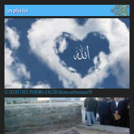
Les plus lus
LE SECRET DES 99 NOMS d'ALLÂH (Asma-oul housna) !!!!