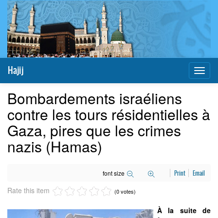
Hajij
Toggl
naviga
Bombardements israéliens
contre les tours résidentielles à
Gaza, pires que les crimes
nazis (Hamas)
font size
Print
Email
Rate this item
(0 votes)
À la suite de