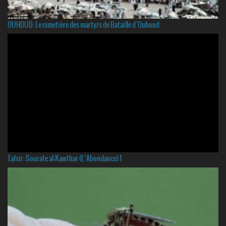
OUHOUD: Le cimetière des martyrs de Bataille d`Ouhoud
Tafsir: Sourate al-Kawthar (L’Abondance) 1