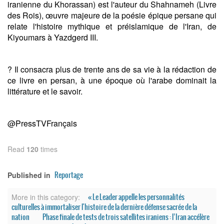
iranienne du Khorassan) est l'auteur du Shahnameh (Livre
des Rois), œuvre majeure de la poésie épique persane qui
relate l'histoire mythique et préislamique de l'Iran, de
Kiyoumars à Yazdgerd III.
? Il consacra plus de trente ans de sa vie à la rédaction de
ce livre en persan, à une époque où l'arabe dominait la
littérature et le savoir.
@PressTVFrançais
Read
120
times
Reportage
Published in
« Le Leader appelle les personnalités
More in this category:
culturelles à immortaliser l'histoire de la dernière défense sacrée de la
nation
Phase finale de tests de trois satellites iraniens : l’Iran accélère