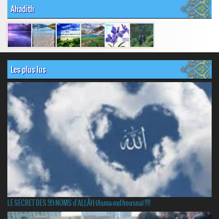
Ahadith
Les plus lus
LE SECRET DES 99 NOMS d'ALLÂH (Asma-oul housna) !!!!