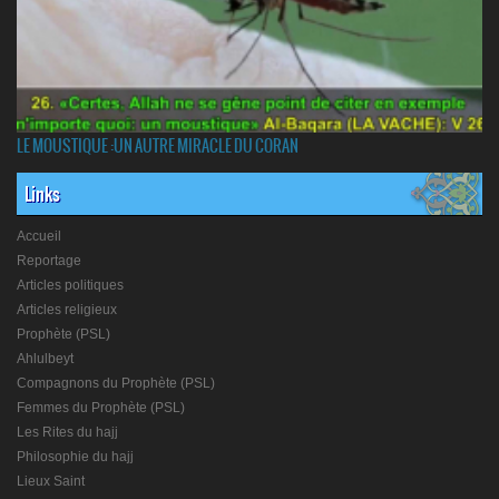
LE MOUSTIQUE :UN AUTRE MIRACLE DU CORAN
Links
Accueil
Reportage
Articles politiques
Articles religieux
Prophète (PSL)
Ahlulbeyt
Compagnons du Prophète (PSL)
Femmes du Prophète (PSL)
Les Rites du hajj
Philosophie du hajj
Lieux Saint