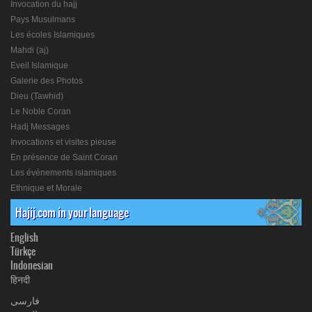
Invocation du hajj
Pays Musulmans
Les écoles Islamiques
Mahdi (aj)
Eveil Islamique
Galerie des Photos
Dieu (Tawhid)
Le Noble Coran
Hadj Messages
Invocations et visites pieuse
En présence de Saint Coran
Les événements islamiques
Ethnique et Morale
Hajij.com in your language
English
Türkçe
Indonesian
हिनदी
فارسی