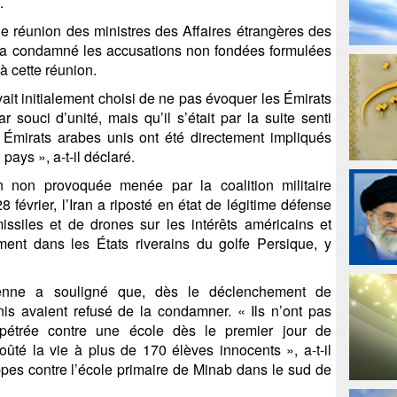
.
ne réunion des ministres des Affaires étrangères des
a condamné les accusations non fondées formulées
à cette réunion.
ait initialement choisi de ne pas évoquer les Émirats
souci d’unité, mais qu’il s’était par la suite senti
es Émirats arabes unis ont été directement impliqués
pays », a-t-il déclaré.
n non provoquée menée par la coalition militaire
 février, l’Iran a riposté en état de légitime défense
siles et de drones sur les intérêts américains et
ment dans les États riverains du golfe Persique, y
ienne a souligné que, dès le déclenchement de
nis avaient refusé de la condamner. « Ils n’ont pas
pétrée contre une école dès le premier jour de
oûté la vie à plus de 170 élèves innocents », a-t-il
appes contre l’école primaire de Minab dans le sud de