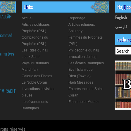
Links
Hajij.c
d'ALLÂH
English
Accueil
Reportage
Articles politiques
Articles religieux
فارسی
Prophète (PSL)
Ahlulbeyt
Muhammad
Compagnons du
Femmes du Prophète
recher
Prophète (PSL)
(PSL)
Les Rites du hajj
Philosophie du hajj
s martyrs
Lieux Saint
Invocation du hajj
Pays Musulmans
Les écoles Islamiques
Mahdi (aj)
Eveil Islamique
r
Galerie des Photos
Dieu (Tawhid)
Le Noble Coran
Hadj Messages
Invocations et visites
En présence de Saint
E MIRACLE
pieuse
Coran
Les événements
Ethnique et Morale
islamiques
roits réservés