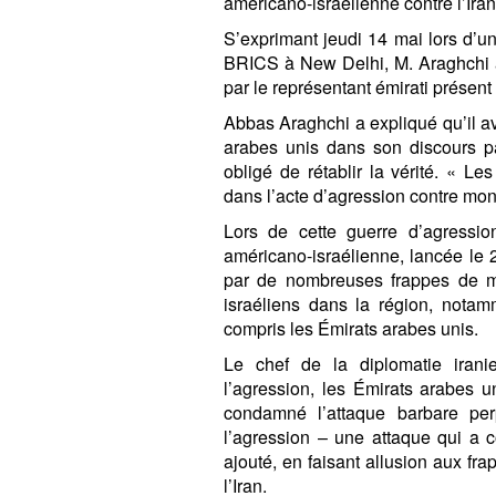
américano-israélienne contre l’Iran
S’exprimant jeudi 14 mai lors d’u
BRICS à New Delhi, M. Araghchi 
par le représentant émirati présent 
Abbas Araghchi a expliqué qu’il av
arabes unis dans son discours par 
obligé de rétablir la vérité. « L
dans l’acte d’agression contre mon 
Lors de cette guerre d’agressio
américano-israélienne, lancée le 28
par de nombreuses frappes de mis
israéliens dans la région, notam
compris les Émirats arabes unis.
Le chef de la diplomatie iran
l’agression, les Émirats arabes u
condamné l’attaque barbare per
l’agression – une attaque qui a c
ajouté, en faisant allusion aux fr
l’Iran.