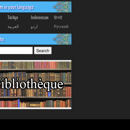
om in your language
Türkçe
Indonesian
हिनदी
العربیة
اردو
Русский
che