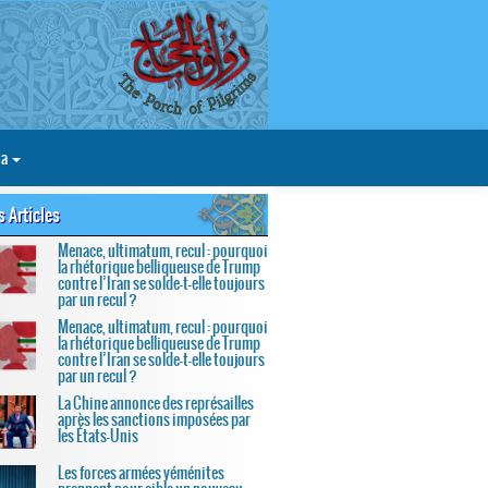
ia
s Articles
Menace, ultimatum, recul : pourquoi
la rhétorique belliqueuse de Trump
contre l’Iran se solde-t-elle toujours
par un recul ?
Menace, ultimatum, recul : pourquoi
la rhétorique belliqueuse de Trump
contre l’Iran se solde-t-elle toujours
par un recul ?
La Chine annonce des représailles
après les sanctions imposées par
les États-Unis
Les forces armées yéménites