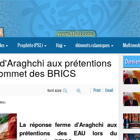
les
Prophète (PSL)
Hajj
éléments islamiques
Multimed
d'Araghchi aux prétentions
Dernier
sommet des BRICS
font size
Print
Email
tes)
La réponse ferme d'Araghchi aux
prétentions des EAU lors du