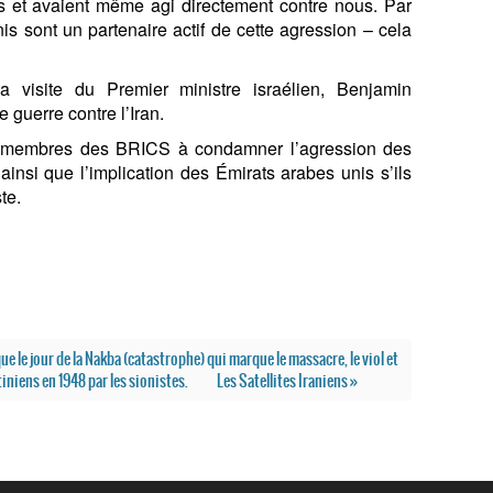
us et avaient même agi directement contre nous. Par
s sont un partenaire actif de cette agression – cela
la visite du Premier ministre israélien, Benjamin
 guerre contre l’Iran.
es membres des BRICS à condamner l’agression des
n ainsi que l’implication des Émirats arabes unis s’ils
te.
ue le jour de la Nakba (catastrophe) qui marque le massacre, le viol et
iniens en 1948 par les sionistes.
Les Satellites Iraniens »