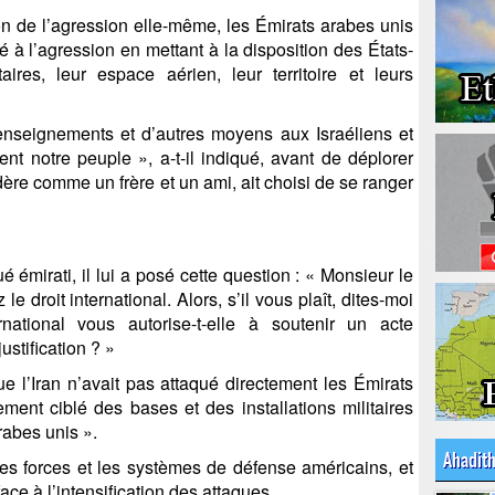
n de l’agression elle-même, les Émirats arabes unis
pé à l’agression en mettant à la disposition des États-
aires, leur espace aérien, leur territoire et leurs
 renseignements et d’autres moyens aux Israéliens et
nt notre peuple », a-t-il indiqué, avant de déplorer
dère comme un frère et un ami, ait choisi de se ranger
 émirati, il lui a posé cette question : « Monsieur le
e droit international. Alors, s’il vous plaît, dites-moi
rnational vous autorise-t-elle à soutenir un acte
stification ? »
que l’Iran n’avait pas attaqué directement les Émirats
ent ciblé des bases et des installations militaires
rabes unis ».
Ahadit
é les forces et les systèmes de défense américains, et
ace à l’intensification des attaques.