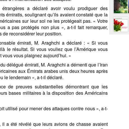
s étrangères a déclaré avoir voulu prodiguer des
nts émiratis, soulignant qu’ils avaient constaté que la
ricaines sur leur sol ne les protégeait pas. « Votre
us a pas protégés non plus », a-t-il fait remarquer,
 de reconsidérer leur position.
nsable émirati, M. Araghchi a déclaré : « Si vous
ilà le résultat. Si vous vouliez que l’Amérique vous
nt vous vous plaignez aujourd’hui. »
du délégué émirati, M. Araghchi a démenti que l’Iran
méricaines aux Émirats arabes unis deux heures après
eu le lendemain », a-t-il déclaré.
stence de preuves substantielles démontrant que les
urs bases militaires à la disposition des Américains
 soit utilisé pour mener des attaques contre nous », a-t-
, il a été révélé que leurs avions de chasse avaient