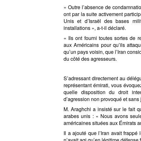
« Outre l’absence de condamnatio
ont par la suite activement partici
Unis et d’Israël des bases milit
installations », a-t-il déclaré.
« Ils ont fourni toutes sortes de
aux Américains pour qu’ils attaque
qu’un pays voisin, que l’Iran consi
du côté des agresseurs.
S’adressant directement au délégué
représentant émirati, vous évoquez l
quelle disposition du droit inte
d’agression non provoqué et sans ju
M. Araghchi a insisté sur le fait 
arabes unis : « Nous avons seulem
américaines situées aux Émirats a
Il a ajouté que l’Iran avait frapp
n’avait agi qu’en légitime défense f