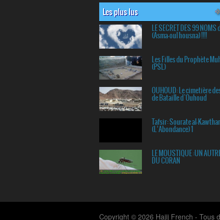
Les plus lus
LE SECRET DES 99 NOMS 
(Asma-oul housna) !!!!
Les Filles du Prophète 
(PSL)
OUHOUD: Le cimetière de
de Bataille d`Ouhoud
Tafsir: Sourate al-Kawtha
(L’Abondance) 1
LE MOUSTIQUE :UN AUTR
DU CORAN
Copyright © 2026 Hajij French - Tous d