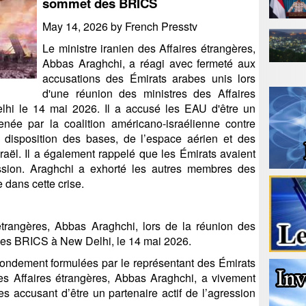
sommet des BRICS
May 14, 2026 by French Presstv
Le ministre iranien des Affaires étrangères,
Abbas Araghchi, a réagi avec fermeté aux
accusations des Émirats arabes unis lors
d'une réunion des ministres des Affaires
hi le 14 mai 2026. Il a accusé les EAU d'être un
menée par la coalition américano-israélienne contre
 à disposition des bases, de l’espace aérien et des
Israël. Il a également rappelé que les Émirats avaient
ssion. Araghchi a exhorté les autres membres des
 dans cette crise.
 étrangères, Abbas Araghchi, lors de la réunion des
 des BRICS à New Delhi, le 14 mai 2026.
fondement formulées par le représentant des Émirats
des Affaires étrangères, Abbas Araghchi, a vivement
les accusant d’être un partenaire actif de l’agression