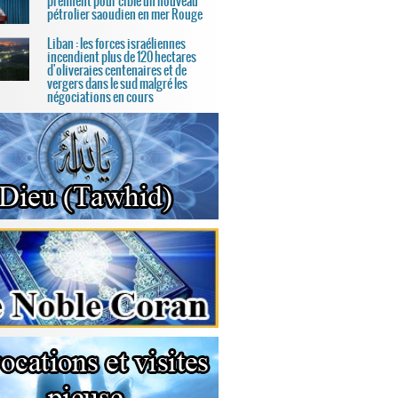
prennent pour cible un nouveau
pétrolier saoudien en mer Rouge
Liban : les forces israéliennes
incendient plus de 120 hectares
d'oliveraies centenaires et de
vergers dans le sud malgré les
négociations en cours