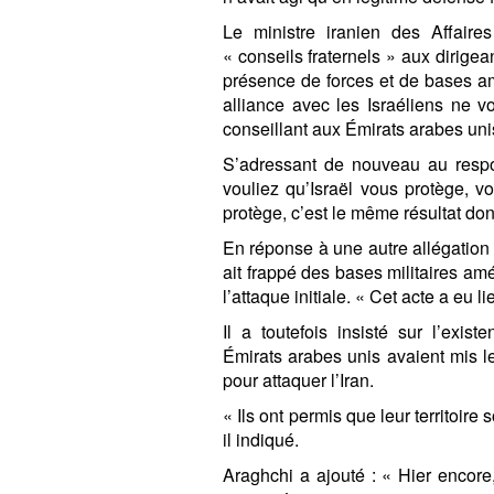
Le ministre iranien des Affaire
« conseils fraternels » aux dirigea
présence de forces et de bases amé
alliance avec les Israéliens ne vo
conseillant aux Émirats arabes unis
S’adressant de nouveau au respo
vouliez qu’Israël vous protège, vo
protège, c’est le même résultat do
En réponse à une autre allégation 
ait frappé des bases militaires a
l’attaque initiale. « Cet acte a eu li
Il a toutefois insisté sur l’exi
Émirats arabes unis avaient mis le
pour attaquer l’Iran.
« Ils ont permis que leur territoire
il indiqué.
Araghchi a ajouté : « Hier encore