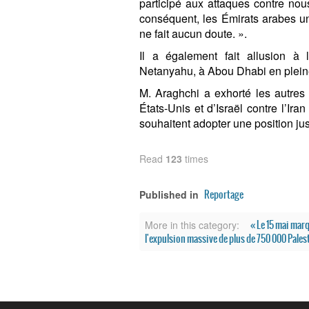
participé aux attaques contre no
conséquent, les Émirats arabes uni
ne fait aucun doute. ».
Il a également fait allusion à 
Netanyahu, à Abou Dhabi en pleine
M. Araghchi a exhorté les autr
États-Unis et d’Israël contre l’Ira
souhaitent adopter une position jus
Read
123
times
Reportage
Published in
« Le 15 mai marq
More in this category:
l'expulsion massive de plus de 750 000 Palest