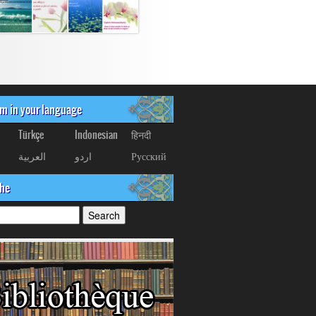
om in your language
Türkçe
Indonesian
हिनदी
العربیة
اردو
Русский
che