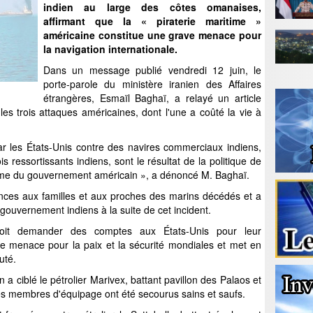
indien
au large des côtes omanaises,
affirmant que la « piraterie maritime »
américaine constitue une grave menace pour
la navigation internationale.
Dans un message publié vendredi 12 juin, le
porte-parole du ministère iranien des Affaires
étrangères, Esmaïl Baghaï, a relayé un article
 les trois attaques américaines, dont l'une a coûté la vie à
ar les États-Unis contre des navires commerciaux indiens,
s ressortissants indiens, sont le résultat de la politique de
time du gouvernement américain », a dénoncé M. Baghaï.
nces aux familles et aux proches des marins décédés et a
gouvernement indiens à la suite de cet incident.
oit demander des comptes aux États-Unis pour leur
ne menace pour la paix et la sécurité mondiales et met en
outé.
 a ciblé le pétrolier Marivex, battant pavillon des Palaos et
les membres d'équipage ont été secourus sains et saufs.