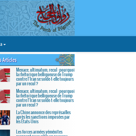
ia
s Articles
Menace, ultimatum, recul : pourquoi
la rhétorique belliqueuse de Trump
contre l’Iran se solde-t-elle toujours
par un recul ?
Menace, ultimatum, recul : pourquoi
la rhétorique belliqueuse de Trump
contre l’Iran se solde-t-elle toujours
par un recul ?
La Chine annonce des représailles
après les sanctions imposées par
les États-Unis
Les forces armées yéménites