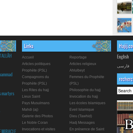
Links
Hajij.c
d'ALLÂH
English
Accueil
Reportage
Articles politiques
Articles religieux
فارسی
Prophète (PSL)
Ahlulbeyt
Muhammad
Compagnons du
Femmes du Prophète
recher
Prophète (PSL)
(PSL)
Les Rites du hajj
Philosophie du hajj
s martyrs
Lieux Saint
Invocation du hajj
Pays Musulmans
Les écoles Islamiques
Mahdi (aj)
Eveil Islamique
r
Galerie des Photos
Dieu (Tawhid)
Le Noble Coran
Hadj Messages
Invocations et visites
En présence de Saint
E MIRACLE