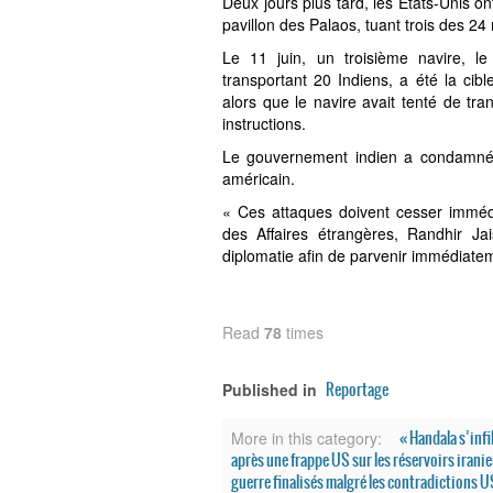
Deux jours plus tard, les États-Unis on
pavillon des Palaos, tuant trois des 24
Le 11 juin, un troisième navire, le 
transportant 20 Indiens, a été la ci
alors que le navire avait tenté de tran
instructions.
Le gouvernement indien a condamné 
américain.
« Ces attaques doivent cesser immédi
des Affaires étrangères, Randhir J
diplomatie afin de parvenir immédiatemen
Read
78
times
Reportage
Published in
« Handala s’inf
More in this category:
après une frappe US sur les réservoirs irani
guerre finalisés malgré les contradictions U