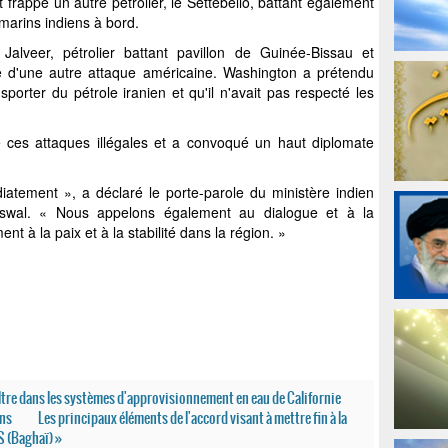
t frappé un autre pétrolier, le Settebello, battant également
 marins indiens à bord.
Jalveer, pétrolier battant pavillon de Guinée-Bissau et
ble d'une autre attaque américaine. Washington a prétendu
sporter du pétrole iranien et qu'il n'avait pas respecté les
ces attaques illégales et a convoqué un haut diplomate
atement », a déclaré le porte-parole du ministère indien
aiswal. « Nous appelons également au dialogue et à la
t à la paix et à la stabilité dans la région. »
iltre dans les systèmes d'approvisionnement en eau de Californie
ens
Les principaux éléments de l'accord visant à mettre fin à la
S (Baghaï) »