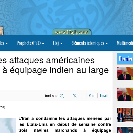
les
Prophète (PSL)
Hajj
éléments islamiques
Multimed
es attaques américaines
Dernier
 à équipage indien au large
font size
Print
Email
tes)
L'Iran a condamné les attaques menées par
les États-Unis en début de semaine contre
trois navires marchands à équipage