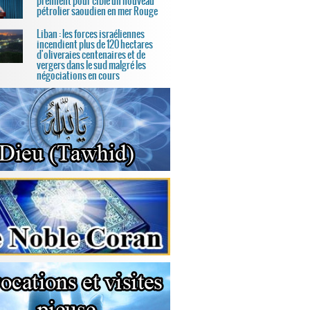
prennent pour cible un nouveau
pétrolier saoudien en mer Rouge
Liban : les forces israéliennes
incendient plus de 120 hectares
d'oliveraies centenaires et de
vergers dans le sud malgré les
négociations en cours