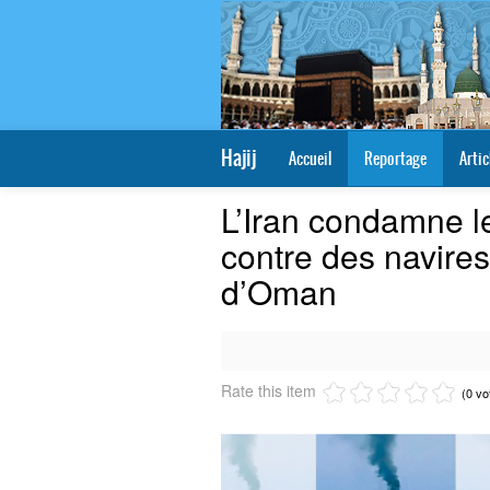
Hajij
Accueil
Reportage
Artic
L’Iran condamne l
contre des navires
d’Oman
Rate this item
(0 vo