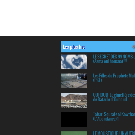
Les plus lus
LE SECRET DES 99 NOMS 
(Asma-oul housna) !!!!
Les Filles du Prophète 
(PSL)
OUHOUD: Le cimetière de
de Bataille d`Ouhoud
Tafsir: Sourate al-Kawtha
(L’Abondance) 1
LE MOUSTIQUE :UN AUTR