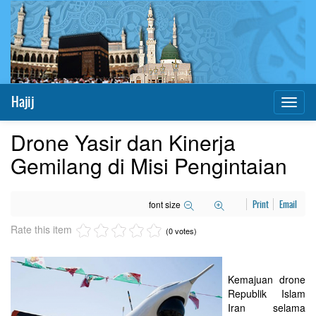
Hajij
Toggl
naviga
Drone Yasir dan Kinerja
Gemilang di Misi Pengintaian
font size
Print
Email
Rate this item
(0 votes)
Kemajuan drone
Republik Islam
Iran selama