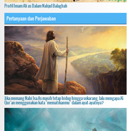
Profil Imam Ali as Dalam Nahjul Balaghah
Pertanyaan dan Perjawaban
Jika memang Nabi Isa As masih tetap hidup hingga sekarang, lalu mengapa Al-
Qur'an menggunakan kata "mematikanmu" dalam ayat-ayatnya?