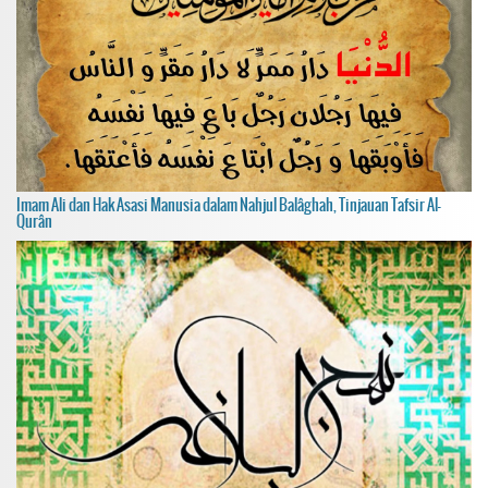
Imam Ali dan Hak Asasi Manusia dalam Nahjul Balâghah, Tinjauan Tafsir Al-
Qurân