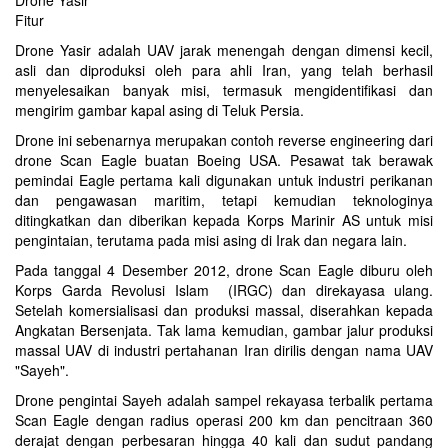
Drone Yasir
Fitur
Drone Yasir adalah UAV jarak menengah dengan dimensi kecil,
asli dan diproduksi oleh para ahli Iran, yang telah berhasil
menyelesaikan banyak misi, termasuk mengidentifikasi dan
mengirim gambar kapal asing di Teluk Persia.
Drone ini sebenarnya merupakan contoh reverse engineering dari
drone Scan Eagle buatan Boeing USA. Pesawat tak berawak
pemindai Eagle pertama kali digunakan untuk industri perikanan
dan pengawasan maritim, tetapi kemudian teknologinya
ditingkatkan dan diberikan kepada Korps Marinir AS untuk misi
pengintaian, terutama pada misi asing di Irak dan negara lain.
Pada tanggal 4 Desember 2012, drone Scan Eagle diburu oleh
Korps Garda Revolusi Islam (IRGC) dan direkayasa ulang.
Setelah komersialisasi dan produksi massal, diserahkan kepada
Angkatan Bersenjata. Tak lama kemudian, gambar jalur produksi
massal UAV di industri pertahanan Iran dirilis dengan nama UAV
"Sayeh".
Drone pengintai Sayeh adalah sampel rekayasa terbalik pertama
Scan Eagle dengan radius operasi 200 km dan pencitraan 360
derajat dengan perbesaran hingga 40 kali dan sudut pandang