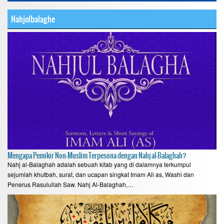
Nahjolbalaghe
Mengapa Pemikir Non-Muslim Terpesona dengan Nahj al-Balaghah?
Nahj al-Balaghah adalah sebuah kitab yang di dalamnya terkumpul
sejumlah khutbah, surat, dan ucapan singkat Imam Ali as, Washi dan
Penerus Rasulullah Saw. Nahj Al-Balaghah,…