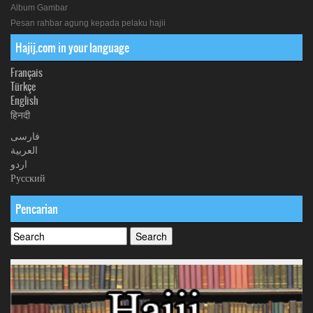
Album Gambar
Pesan rahbar agung kepada pelaku hajii
Hajij.com in your language
Français
Türkçe
English
हिनदी
فارسی
العربیة
اردو
Русский
Pencarian