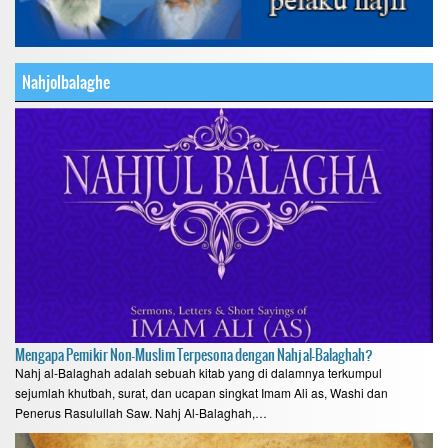
Nahjolbalaghe
Mengapa Pemikir Non-Muslim Terpesona dengan Nahj al-Balaghah?
Nahj al-Balaghah adalah sebuah kitab yang di dalamnya terkumpul
sejumlah khutbah, surat, dan ucapan singkat Imam Ali as, Washi dan
Penerus Rasulullah Saw. Nahj Al-Balaghah,…