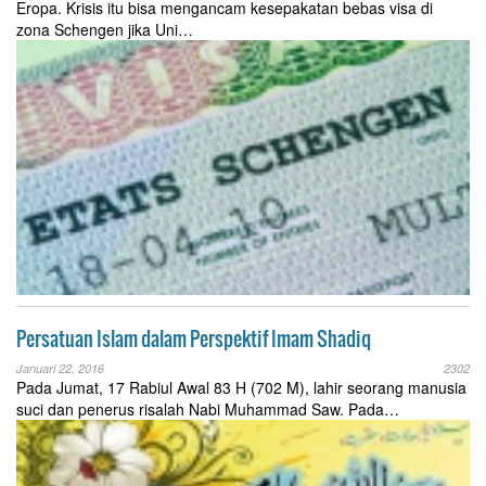
Eropa. Krisis itu bisa mengancam kesepakatan bebas visa di
zona Schengen jika Uni…
Persatuan Islam dalam Perspektif Imam Shadiq
Januari 22, 2016
2302
Pada Jumat, 17 Rabiul Awal 83 H (702 M), lahir seorang manusia
suci dan penerus risalah Nabi Muhammad Saw. Pada…