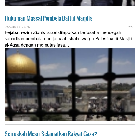
Hukuman Massal Pembela Baitul Maqdis
Januari 11, 2016
2267
Pejabat rezim Zionis Israel dilaporkan berusaha mencegah
kehadiran pembela dan jemaah shalat warga Palestina di Masjid
al-Aqsa dengan memutus jasa…
Seriuskah Mesir Selamatkan Rakyat Gaza?