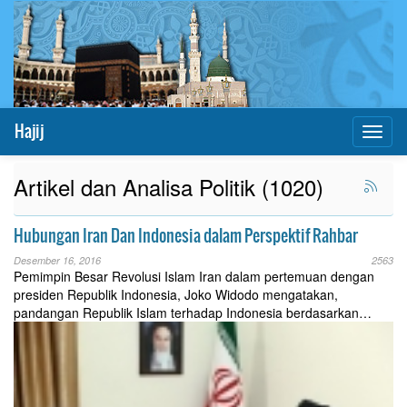
Hajij
Toggl
naviga
Artikel dan Analisa Politik (1020)
Hubungan Iran Dan Indonesia dalam Perspektif Rahbar
Desember 16, 2016
2563
Pemimpin Besar Revolusi Islam Iran dalam pertemuan dengan
presiden Republik Indonesia, Joko Widodo mengatakan,
pandangan Republik Islam terhadap Indonesia berdasarkan…