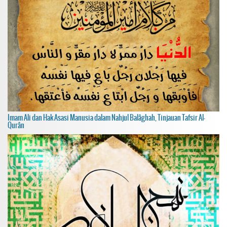
Imam Ali dan Hak Asasi Manusia dalam Nahjul Balâghah, Tinjauan Tafsir Al-
Qurân