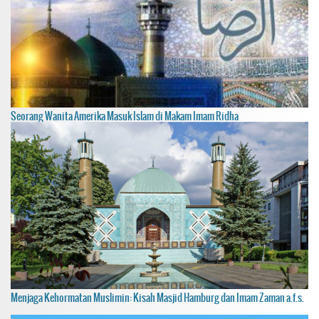
Seorang Wanita Amerika Masuk Islam di Makam Imam Ridha
Menjaga Kehormatan Muslimin: Kisah Masjid Hamburg dan Imam Zaman a.f.s.