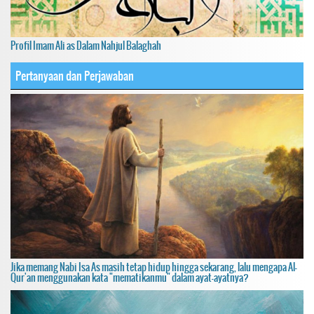
Profil Imam Ali as Dalam Nahjul Balaghah
Pertanyaan dan Perjawaban
Jika memang Nabi Isa As masih tetap hidup hingga sekarang, lalu mengapa Al-
Qur'an menggunakan kata "mematikanmu" dalam ayat-ayatnya?