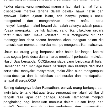
Faktor utama yang membuat manusia jauh dari rahmat Tuhan
disebabkan mereka terlena dalam gejolak hawa nafsu dan
syahwat. Dalam ajaran Islam, ada banyak petunjuk untuk
mengontrol dan mengarahkan hawa nafsu serta
menyeimbangkan naluri hewani dan salah satunya adalah puasa.
Puasa merupakan bentuk latihan, yang jika dilakukan secara
teratur dan rutin, maka kekuatan untuk mengontrol diri dan
meninggalkan dosa secara bertahap akan menguat dalam diri
manusia dan membuat mereka mampu mengendalikan nafsunya.
Untuk itu, orang yang berpuasa tidak boleh kehilangan kontrol
atas segala jenis dosa dan ia harus menjauhi perbuatan maksiat.
Rasul Saw bersabda, ÔÇ£Barang siapa yang berpuasa di bulan
Ramadhan dan menjaga hawa nafsunya dan lisannya dari dosa
serta tidak menyakiti masyarakat, maka Allah akan mengampuni
dosa-dosanya dan ia terbebas dari neraka dan mendapatkan
tempat di surga.ÔÇØ
Seiring datangnya bulan Ramadhan, banyak orang bertanya dan
ingin tahu tentang kiat agar tetap semangat menjalani rutinitas di
tengah rasa lapar dan dahaga. Apakah Ramadhan menjadi
penghalang bagi kemajuan manusia dalam urusan kerja dan
dunia? Dengan sebuah kajian sederhana dan menyaksikan