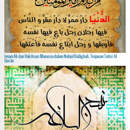
Imam Ali dan Hak Asasi Manusia dalam Nahjul Balâghah, Tinjauan Tafsir Al-
Qurân