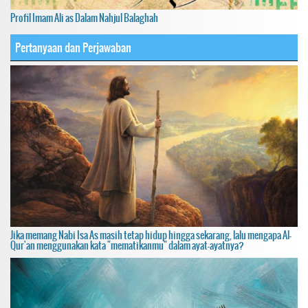
Profil Imam Ali as Dalam Nahjul Balaghah
Pertanyaan dan Perjawaban
Jika memang Nabi Isa As masih tetap hidup hingga sekarang, lalu mengapa Al-
Qur'an menggunakan kata "mematikanmu" dalam ayat-ayatnya?