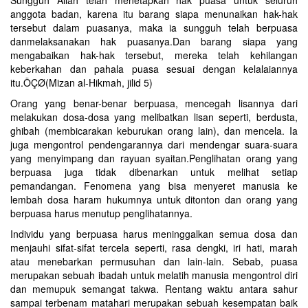
Sungguh Allah telah menetapkan hak puasa untuk seluruh
anggota badan, karena itu barang siapa menunaikan hak-hak
tersebut dalam puasanya, maka ia sungguh telah berpuasa
danmelaksanakan hak puasanya.Dan barang siapa yang
mengabaikan hak-hak tersebut, mereka telah kehilangan
keberkahan dan pahala puasa sesuai dengan kelalaiannya
itu.ÔÇØ(Mizan al-Hikmah, jilid 5)
Orang yang benar-benar berpuasa, mencegah lisannya dari
melakukan dosa-dosa yang melibatkan lisan seperti, berdusta,
ghibah (membicarakan keburukan orang lain), dan mencela. Ia
juga mengontrol pendengarannya dari mendengar suara-suara
yang menyimpang dan rayuan syaitan.Penglihatan orang yang
berpuasa juga tidak dibenarkan untuk melihat setiap
pemandangan. Fenomena yang bisa menyeret manusia ke
lembah dosa haram hukumnya untuk ditonton dan orang yang
berpuasa harus menutup penglihatannya.
Individu yang berpuasa harus meninggalkan semua dosa dan
menjauhi sifat-sifat tercela seperti, rasa dengki, iri hati, marah
atau menebarkan permusuhan dan lain-lain. Sebab, puasa
merupakan sebuah ibadah untuk melatih manusia mengontrol diri
dan memupuk semangat takwa. Rentang waktu antara sahur
sampai terbenam matahari merupakan sebuah kesempatan baik