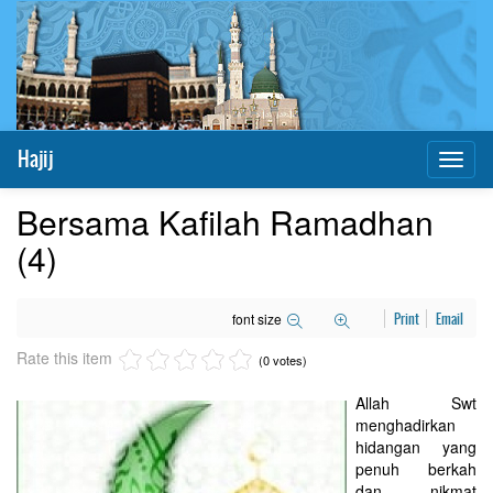
Hajij
Toggl
naviga
Bersama Kafilah Ramadhan
(4)
font size
Print
Email
Rate this item
(0 votes)
Allah Swt
menghadirkan
hidangan yang
penuh berkah
dan nikmat