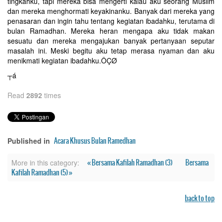
tingkahku, tapi mereka bisa mengerti kalau aku seorang Muslim
dan mereka menghormati keyakinanku. Banyak dari mereka yang
penasaran dan ingin tahu tentang kegiatan ibadahku, terutama di
bulan Ramadhan. Mereka heran mengapa aku tidak makan
sesuatu dan mereka mengajukan banyak pertanyaan seputar
masalah ini. Meski begitu aku tetap merasa nyaman dan aku
menikmati kegiatan ibadahku.ÔÇØ
┬á
Read
2892
times
Acara Khusus Bulan Ramedhan
Published in
« Bersama Kafilah Ramadhan (3)
Bersama
More in this category:
Kafilah Ramadhan (5) »
back to top