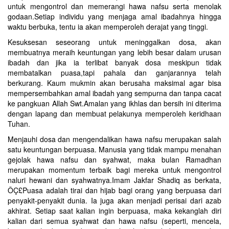
untuk mengontrol dan memerangi hawa nafsu serta menolak
godaan.Setiap individu yang menjaga amal ibadahnya hingga
waktu berbuka, tentu ia akan memperoleh derajat yang tinggi.
Kesuksesan seseorang untuk meninggalkan dosa, akan
membuatnya meraih keuntungan yang lebih besar dalam urusan
ibadah dan jika ia terlibat banyak dosa meskipun tidak
membatalkan puasa,tapi pahala dan ganjarannya telah
berkurang. Kaum mukmin akan berusaha maksimal agar bisa
mempersembahkan amal ibadah yang sempurna dan tanpa cacat
ke pangkuan Allah Swt.Amalan yang ikhlas dan bersih ini diterima
dengan lapang dan membuat pelakunya memperoleh keridhaan
Tuhan.
Menjauhi dosa dan mengendalikan hawa nafsu merupakan salah
satu keuntungan berpuasa. Manusia yang tidak mampu menahan
gejolak hawa nafsu dan syahwat, maka bulan Ramadhan
merupakan momentum terbaik bagi mereka untuk mengontrol
naluri hewani dan syahwatnya.Imam Jakfar Shadiq as berkata,
ÔÇ£Puasa adalah tirai dan hijab bagi orang yang berpuasa dari
penyakit-penyakit dunia. Ia juga akan menjadi perisai dari azab
akhirat. Setiap saat kalian ingin berpuasa, maka kekanglah diri
kalian dari semua syahwat dan hawa nafsu (seperti, mencela,