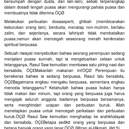
bersumpah dengan dusta, dan lain-lain), sebab terperangkap
dalam dosadi tengah puasa akan mengurangi pahala puasa dan
membuatnya tidak diterima.ÔÇØ
Melakukan perbuatan dosaseperti, ghibah (membicarakan
keburukan orang lain), berdusta, menatap non-muhrim, berlaku
zalim, dan sejenisnya, secara lahiriyah tidak membatalkan
puasa,namun akan mencegah seseorang meraih kenikmatan
spiritual berpuasa.
Sebuah riwayat menyebutkan bahwa seorang perempuan sedang
menjalani puasa sunnah, tapi ia mengeluarkan celaan untuk
tetangganya, Rasul Saw kemudian membawa satu piring nasi dan
bersabda, ÔÇ£Makanlah makanan ini!ÔÇØ Perempuan itu
bersikeras bahwa ia sedang berpuasa, Rasul lalu bersabda,
ÔÇ£Bagaimana engkau mengaku berpuasa, sementara engkau
mencela tetanggamu? Ketahuilah bahwa puasa bukan hanya
tidak makan dan minum, tapi orang yang berpuasa juga harus
mengajak seluruh anggota badannya berpuasa bersamanya,
serta menghindari ucapan dan perbuatan buruk. Allah
menetapkan puasa untuk mencegah perkataan dan perbuatan
buruk.ÔÇØ Rasul Saw kemudian menghadap ke arahkhalayak
dan bersabda, ÔÇ£Betapa sedikit orang yang berpuasa dan
betapa banyak orang yang lapar.ÔÇØ (Mizan al-Hikmah, jilid 5)