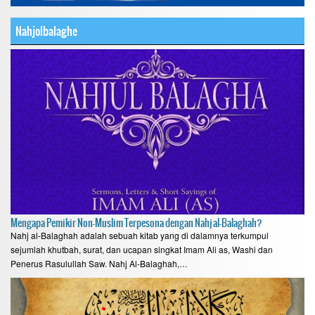
Nahjolbalaghe
Mengapa Pemikir Non-Muslim Terpesona dengan Nahj al-Balaghah?
Nahj al-Balaghah adalah sebuah kitab yang di dalamnya terkumpul
sejumlah khutbah, surat, dan ucapan singkat Imam Ali as, Washi dan
Penerus Rasulullah Saw. Nahj Al-Balaghah,…