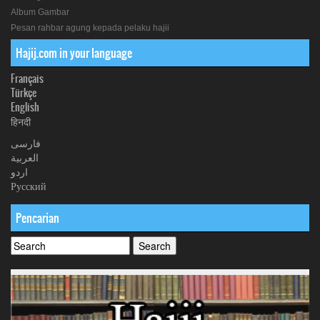
Album Gambar
Pesan rahbar agung kepada pelaku hajii
Hajij.com in your language
Français
Türkçe
English
हिनदी
فارسی
العربیة
اردو
Русский
Pencarian