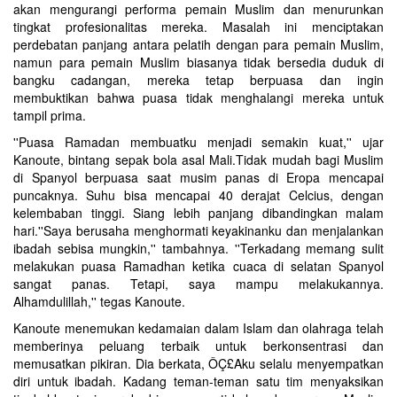
akan mengurangi performa pemain Muslim dan menurunkan
tingkat profesionalitas mereka. Masalah ini menciptakan
perdebatan panjang antara pelatih dengan para pemain Muslim,
namun para pemain Muslim biasanya tidak bersedia duduk di
bangku cadangan, mereka tetap berpuasa dan ingin
membuktikan bahwa puasa tidak menghalangi mereka untuk
tampil prima.
''Puasa Ramadan membuatku menjadi semakin kuat,'' ujar
Kanoute, bintang sepak bola asal Mali.Tidak mudah bagi Muslim
di Spanyol berpuasa saat musim panas di Eropa mencapai
puncaknya. Suhu bisa mencapai 40 derajat Celcius, dengan
kelembaban tinggi. Siang lebih panjang dibandingkan malam
hari.''Saya berusaha menghormati keyakinanku dan menjalankan
ibadah sebisa mungkin,'' tambahnya. ''Terkadang memang sulit
melakukan puasa Ramadhan ketika cuaca di selatan Spanyol
sangat panas. Tetapi, saya mampu melakukannya.
Alhamdulillah,'' tegas Kanoute.
Kanoute menemukan kedamaian dalam Islam dan olahraga telah
memberinya peluang terbaik untuk berkonsentrasi dan
memusatkan pikiran. Dia berkata, ÔÇ£Aku selalu menyempatkan
diri untuk ibadah. Kadang teman-teman satu tim menyaksikan