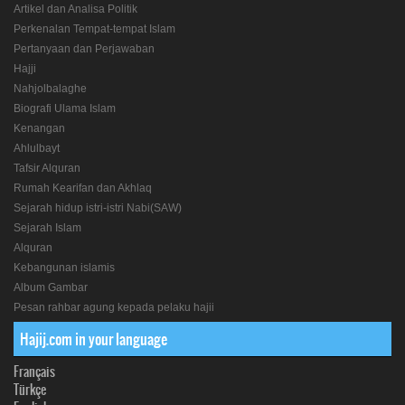
Artikel dan Analisa Politik
Perkenalan Tempat-tempat Islam
Pertanyaan dan Perjawaban
Hajji
Nahjolbalaghe
Biografi Ulama Islam
Kenangan
Ahlulbayt
Tafsir Alquran
Rumah Kearifan dan Akhlaq
Sejarah hidup istri-istri Nabi(SAW)
Sejarah Islam
Alquran
Kebangunan islamis
Album Gambar
Pesan rahbar agung kepada pelaku hajii
Hajij.com in your language
Français
Türkçe