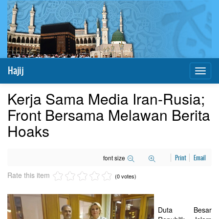
Hajij
Toggl
naviga
Kerja Sama Media Iran-Rusia;
Front Bersama Melawan Berita
Hoaks
font size
Print
Email
Rate this item
(0 votes)
Duta Besar