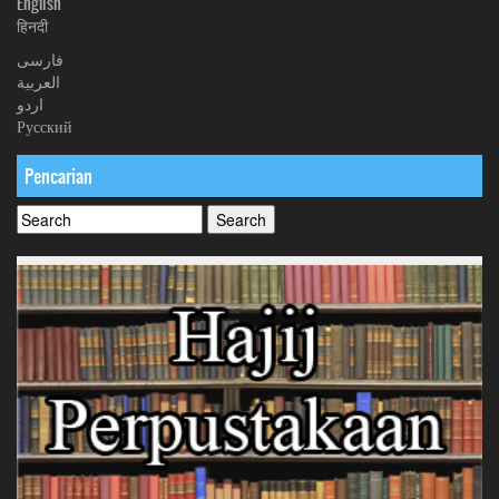
English
हिनदी
فارسی
العربیة
اردو
Русский
Pencarian