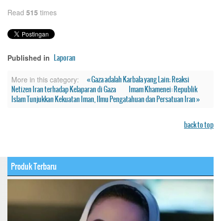
Read
515
times
Laporan
Published in
« Gaza adalah Karbala yang Lain; Reaksi
More in this category:
Netizen Iran terhadap Kelaparan di Gaza
Imam Khamenei: Republik
Islam Tunjukkan Kekuatan Iman, Ilmu Pengatahuan dan Persatuan Iran »
back to top
Produk Terbaru