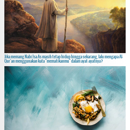
Jika memang Nabi Isa As masih tetap hidup hingga sekarang, lalu mengapa Al-
Qur'an menggunakan kata "mematikanmu" dalam ayat-ayatnya?