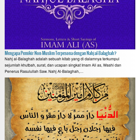
Mengapa Pemikir Non-Muslim Terpesona dengan Nahj al-Balaghah?
Nahj al-Balaghah adalah sebuah kitab yang di dalamnya terkumpul
sejumlah khutbah, surat, dan ucapan singkat Imam Ali as, Washi dan
Penerus Rasulullah Saw. Nahj Al-Balaghah,…