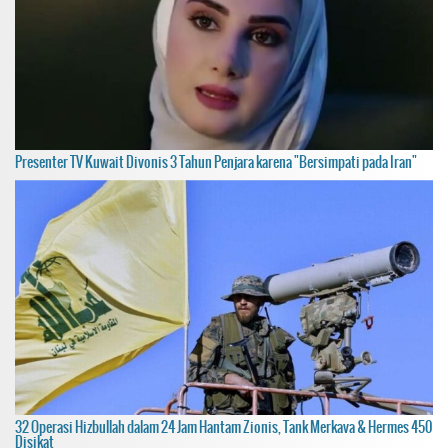
Presenter TV Kuwait Divonis 3 Tahun Penjara karena "Bersimpati pada Iran"
32 Operasi Hizbullah dalam 24 Jam Hantam Zionis, Tank Merkava & Hermes 450
Disikat