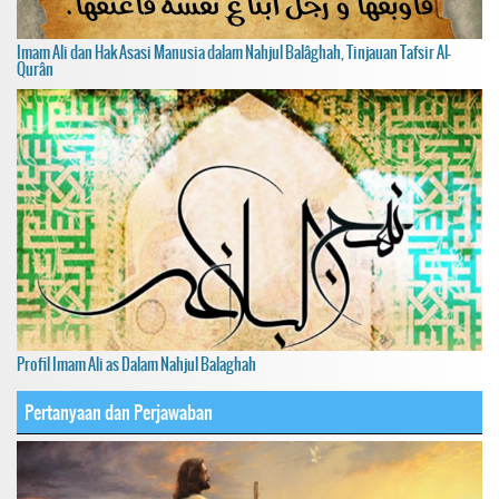
Imam Ali dan Hak Asasi Manusia dalam Nahjul Balâghah, Tinjauan Tafsir Al-
Qurân
Profil Imam Ali as Dalam Nahjul Balaghah
Pertanyaan dan Perjawaban