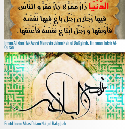
Imam Ali dan Hak Asasi Manusia dalam Nahjul Balâghah, Tinjauan Tafsir Al-
Qurân
Profil Imam Ali as Dalam Nahjul Balaghah