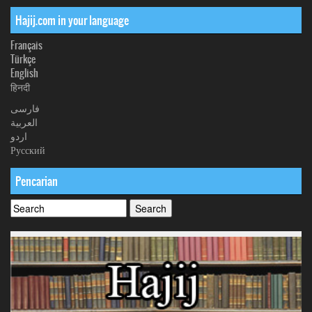
Hajij.com in your language
Français
Türkçe
English
हिनदी
فارسی
العربیة
اردو
Русский
Pencarian