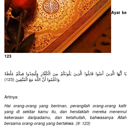
Ayat ke
123
يَا أَيُّهَا الَّذِينَ آَمَنُوا قَاتِلُوا الَّذِينَ يَلُونَكُمْ مِنَ الْكُفَّارِ وَلْيَجِدُوا فِيكُمْ غِلْظَةً
وَاعْلَمُوا أَنَّ اللَّهَ مَعَ الْمُتَّقِينَ (123)
Artinya:
Hai orang-orang yang beriman, perangilah orang-orang kafir
yang di sekitar kamu itu, dan hendaklah mereka menemui
kekerasan daripadamu, dan ketahuilah, bahwasanya Allah
bersama orang-orang yang bertakwa. (9: 123)