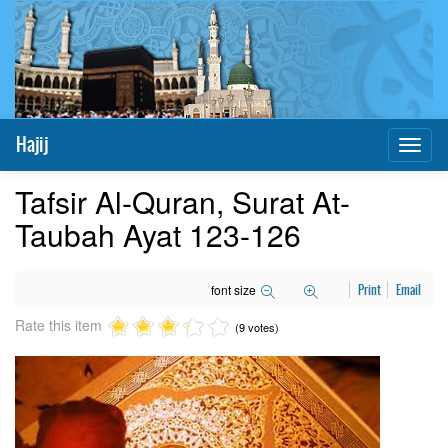
Hajij
Toggl
naviga
Tafsir Al-Quran, Surat At-
Taubah Ayat 123-126
font size
Print
Email
Rate this item
(9 votes)