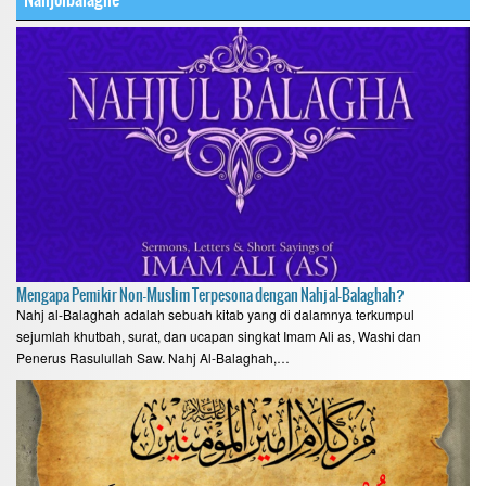
Mengapa Pemikir Non-Muslim Terpesona dengan Nahj al-Balaghah?
Nahj al-Balaghah adalah sebuah kitab yang di dalamnya terkumpul
sejumlah khutbah, surat, dan ucapan singkat Imam Ali as, Washi dan
Penerus Rasulullah Saw. Nahj Al-Balaghah,…