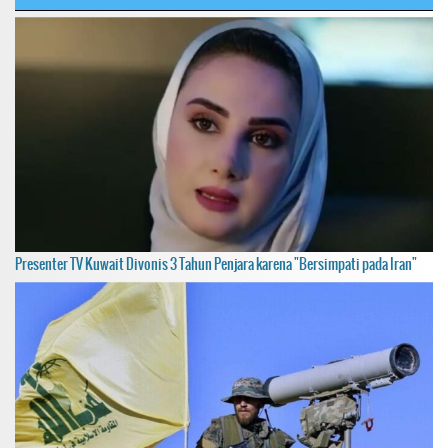
Presenter TV Kuwait Divonis 3 Tahun Penjara karena "Bersimpati pada Iran"