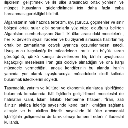
ilişkilerini geliştirmek ve iki ülke arasındaki ortak yönlerin ve
müspet hususların güçlendirilmesi için daha fazla çaba
harcanması gerektiğini bildirdi.
Afganistan’ın halı hazırda terörizm, uyuşturucu, göçmenler ve sınır
bölgesi ortak sular gibi sorunlarla yüz yüze olduğunu belirten
Afganistan cumhurbaşkanı Gani, iki ülke arasındaki meselelerin,
her iki devletin siyasi iradeleri ve bu ziyareti sırasında hazırlanmış
ortak bir zamanlama cetveli uyarınca çözümlenmesini istedi.
Uyuşturucu kaçakçılığı ile mücadelede İran’ın en büyük zararı
gördüğünü, çünkü komşu devletlerden hiç birinin uyuşturucu
kaçakçılığı meselesini İran gibi ciddiye almadığını ve ona karşı
mücadele vermediğini, ancak kendilerinin bu alanda İran’ın
yanında yer alarak uyuşturucuyla mücadelede ciddi katkıda
bulunmak istediklerini söyledi.
Taşımacılık, yatırım ve kültürel ve ekonomik alanlarda işbirliğinde
bulunmak konularında ikili ilişkilerin geliştirilmesi meselesini de
hatırlatan Gani, İslam İnkılâbı Rehberine hitaben, “İran, zatı
âlinizin akıllıca liderliği sayesinde kendi tarihi kimliğini sağlama
almıştır ve bu akıllıca liderlik sayesinde iki ülke arasındaki
işbirliğinin gelişmesine de tanık olmayı temenni ederim” ifadesini
kullandı.