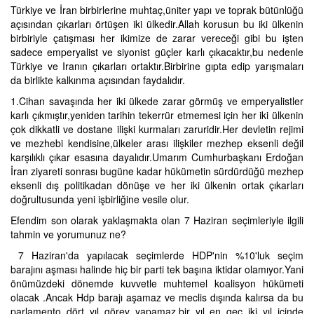
Türkiye ve İran birbirlerine muhtaç,üniter yapı ve toprak bütünlüğü
açısından çıkarları örtüşen iki ülkedir.Allah korusun bu iki ülkenin
birbiriyle çatışması her ikimize de zarar vereceği gibi bu işten
sadece emperyalist ve siyonist güçler karlı çıkacaktır,bu nedenle
Türkiye ve Iranın çıkarları ortaktır.Birbirine gıpta edip yarışmaları
da birlikte kalkınma açısından faydalıdır.
1.Cihan savaşında her iki ülkede zarar görmüş ve emperyalistler
karlı çıkmıştır,yeniden tarihin tekerrür etmemesi için her iki ülkenin
çok dikkatli ve dostane ilişki kurmaları zaruridir.Her devletin rejimi
ve mezhebi kendisine,ülkeler arası ilişkiler mezhep eksenli değil
karşılıklı çıkar esasına dayalıdır.Umarım Cumhurbaşkanı Erdoğan
İran ziyareti sonrası bugüne kadar hükümetin sürdürdüğü mezhep
eksenli dış politikadan dönüşe ve her iki ülkenin ortak çıkarları
doğrultusunda yeni işbirliğine vesile olur.
Efendim son olarak yaklaşmakta olan 7 Haziran seçimleriyle ilgili
tahmin ve yorumunuz ne?
7 Haziran'da yapılacak seçimlerde HDP'nin %10'luk seçim
barajını aşması halinde hiç bir parti tek başına iktidar olamıyor.Yani
önümüzdeki dönemde kuvvetle muhtemel koalisyon hükümeti
olacak .Ancak Hdp barajı aşamaz ve meclis dışında kalırsa da bu
parlamento dört yıl görev yapamaz,bir yıl en geç iki yıl içinde