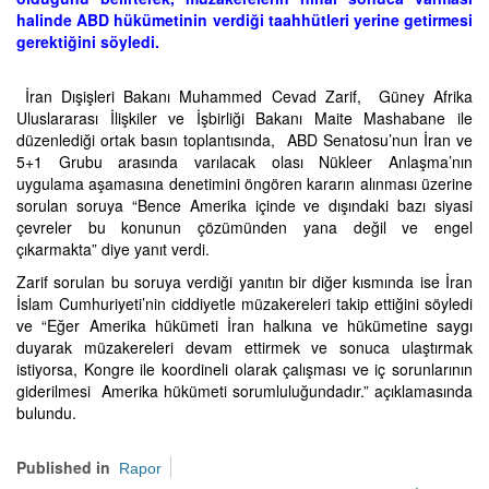
halinde ABD hükümetinin verdiği taahhütleri yerine getirmesi
gerektiğini söyledi.
İran Dışişleri Bakanı Muhammed Cevad Zarif, Güney Afrika
Uluslararası İlişkiler ve İşbirliği Bakanı Maite Mashabane ile
düzenlediği ortak basın toplantısında, ABD Senatosu’nun İran ve
5+1 Grubu arasında varılacak olası Nükleer Anlaşma’nın
uygulama aşamasına denetimini öngören kararın alınması üzerine
sorulan soruya “Bence Amerika içinde ve dışındaki bazı siyasi
çevreler bu konunun çözümünden yana değil ve engel
çıkarmakta” diye yanıt verdi.
Zarif sorulan bu soruya verdiği yanıtın bir diğer kısmında ise İran
İslam Cumhuriyeti’nin ciddiyetle müzakereleri takip ettiğini söyledi
ve “Eğer Amerika hükümeti İran halkına ve hükümetine saygı
duyarak müzakereleri devam ettirmek ve sonuca ulaştırmak
istiyorsa, Kongre ile koordineli olarak çalışması ve iç sorunlarının
giderilmesi Amerika hükümeti sorumluluğundadır.” açıklamasında
bulundu.
Published in
Rapor