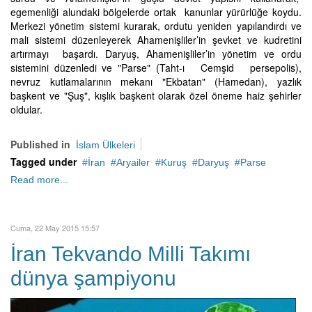
egemenliği alundaki bölgelerde ortak kanunlar yürürlüğe koydu.
Merkezi yönetim sistemi kurarak, ordutu yeniden yapılandırdı ve
mali sistemi düzenleyerek Ahamenişliler’in şevket ve kudretini
artırmayı başardı. Daryuş, Ahamenişliler’in yönetim ve ordu
sistemini düzenledi ve "Parse" (Taht-ı Cemşid persepolis),
nevruz kutlamalarının mekanı "Ekbatan" (Hamedan), yazlık
başkent ve "Şuş", kışlık başkent olarak özel öneme haiz şehirler
oldular.
Published in
İslam Ülkeleri
Tagged under
İran
Aryailer
Kuruş
Daryuş
Parse
Read more...
Cuma, 22 May 2015 15:57
İran Tekvando Milli Takımı
dünya şampiyonu