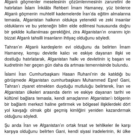
Afganlı göçmenler meselesinin çözümlenmesinin zaruretini de
hatırlatan İslam İnkılâbı Rehberi İmam Hamaney, yüz binlerce
Afganlı göçmenin muhtelif kademelerde İran’da eğitim almalarına
temasla, Afganistan halkının oldukça yetenekli ve zeki insanlar
olduklarını ve bu yeteneğin bilim elde edilmesi hususunda doğru
bir şekilde kullanılması gerektiğini, zira Afganistan’ın onarımı için
bizzat Afganlı tahsilli insanların ihtiyaç olduğunu söyledi.
Tahran’ın Afganlı kardeşlerin evi olduğunu da belirten İmam
Hamaney, komşu devletle kalıcı ve eskiye dayanan ilişki ve
dostluğu hatırlatarak, Afganistan halkı ve devletinin iç başarı ve
kudretinin her geçen gün daha da artması temennisinde bulundu.
İslami İran Cumhurbaşkanı Hasan Ruhani’nin de katıldığı bu
görüşmede Afganistan cumhurbaşkanı Muhammed Eşref Gani,
Tahran’ı ziyaret etmekten duyduğu mutluluğu belirterek, İran ve
Afganistan ülkeleri arasında derin ve eskiye dayanan tarihi ve
kültürel bağlara temasla, kendi amaçlarının Afganistan’ı bölgenin
bir bağlantı merkezi haline getirmek ve bölgesel ilişkilerdeki dört
yol kavşağı olmak gibi geçmiş kimliğini yeniden kazandırmak
olduğunu söyledi.
Şu anda İran ve Afganistan’ın ortak fırsat ve tehlikeler ile karşı
karşıya olduğunu belirten Gani, kendi siyasi iradelerinin, iki ülke