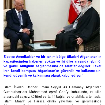
Elbette Amerikalılar ve bir takım bölge ülkeleri Afganistan’ın
kapasitesinden haberleri yoktur ve iki ülke arasında işbirliği
ve gönül birliğinin sağlanmasına da taraftar değiller. Fakat
İran kendi komşusu Afganistan’ın güvenlik ve kalkınmasını
kendi güvenlik ve kalkınması olarak kabul ediyor”
İslam İnkılabı Rehberi İmam Seyyid Ali Hamaney Afganistan
Cumhurbaşkanı Muhammed eşref Gani’yi kabulünde, iki ülke
arasındaki sayısız kültürel ve tarihi bağlar ve ortaklıklara temasla,
İslami Maarif ve Farsça dilinin yayılması ve gelişmesinde