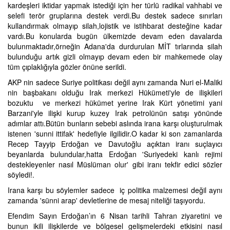
kardeşleri iktidar yapmak istediği için her türlü radikal vahhabi ve
selefi terör gruplarına destek verdi.Bu destek sadece sınırları
kullandırmak olmayıp silah,lojistik ve istihbarat desteğine kadar
vardı.Bu konularda bugün ülkemizde devam eden davalarda
bulunmaktadır,örneğin Adana'da durdurulan MİT tırlarında silah
bulunduğu artık gizli olmayıp devam eden bir mahkemede olay
tüm çıplaklığıyla gözler önüne serildi.
AKP nin sadece Suriye politikası değil aynı zamanda Nuri el-Maliki
nin başbakanı olduğu Irak merkezi Hükümeti'yle de ilişkileri
bozuktu ve merkezi hükümet yerine Irak Kürt yönetimi yani
Barzani'yle ilişki kurup kuzey Irak petrolünün satışı yönünde
adımlar attı.Bütün bunların sebebi aslında irana karşı oluşturulmak
istenen 'sunni ittifak' hedefiyle ilgilidir.O kadar ki son zamanlarda
Recep Tayyip Erdoğan ve Davutoğlu açıktan iranı suçlayıcı
beyanlarda bulundular,hatta Erdoğan 'Suriyedeki kanlı rejimi
destekleyenler nasıl Müslüman olur' gibi iranı tekfir edici sözler
söyledi!.
Irana karşı bu söylemler sadece iç politika malzemesi değil aynı
zamanda 'sünni arap' devletlerine de mesaj niteliği taşıyordu.
Efendim Sayın Erdoğan’ın 6 Nisan tarihli Tahran ziyaretini ve
bunun ikili ilişkilerde ve bölgesel gelişmelerdeki etkisini nasıl