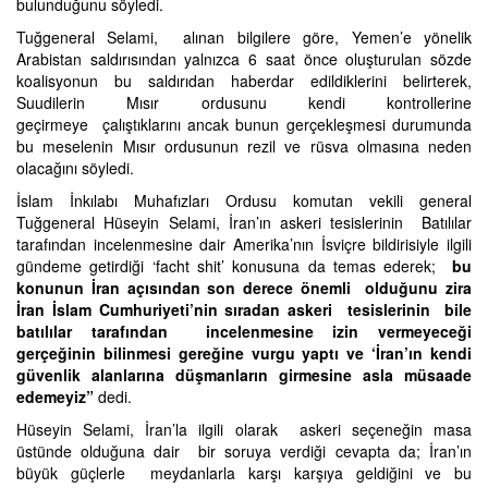
bulunduğunu söyledi.
Tuğgeneral Selami, alınan bilgilere göre, Yemen’e yönelik
Arabistan saldırısından yalnızca 6 saat önce oluşturulan sözde
koalisyonun bu saldırıdan haberdar edildiklerini belirterek,
Suudilerin Mısır ordusunu kendi kontrollerine
geçirmeye çalıştıklarını ancak bunun gerçekleşmesi durumunda
bu meselenin Mısır ordusunun rezil ve rüsva olmasına neden
olacağını söyledi.
İslam İnkılabı Muhafızları Ordusu komutan vekili general
Tuğgeneral Hüseyin Selami, İran’ın askeri tesislerinin Batılılar
tarafından incelenmesine dair Amerika’nın İsviçre bildirisiyle ilgili
gündeme getirdiği ‘facht shit’ konusuna da temas ederek;
bu
konunun İran açısından son derece önemli olduğunu zira
İran İslam Cumhuriyeti’nin sıradan askeri tesislerinin bile
batılılar tarafından incelenmesine izin vermeyeceği
gerçeğinin bilinmesi gereğine vurgu yaptı ve ‘İran’ın kendi
güvenlik alanlarına düşmanların girmesine asla müsaade
edemeyiz”
dedi.
Hüseyin Selami, İran’la ilgili olarak askeri seçeneğin masa
üstünde olduğuna dair bir soruya verdiği cevapta da; İran’ın
büyük güçlerle meydanlarla karşı karşıya geldiğini ve bu