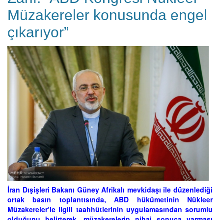
Müzakereler konusunda engel
çıkarıyor”
İran Dışişleri Bakanı Güney Afrikalı mevkidaşı ile düzenlediği
ortak basın toplantısında, ABD hükümetinin Nükleer
Müzakereler’le ilgili taahhütlerinin uygulamasından sorumlu
olduğunu belirterek, müzakerelerin nihai sonuca varması