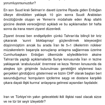
yorumluyorsunuzdur?
En son Suud kralı Selman'ın daveti üzerine Riyada giden Erdoğan
ülkeye döndükten yaklaşık 10 gün sonra Suudi Arabistan
öncülüğünde oluşan ve Yemen'e müdahale eden Arap silahlı
gücüne destek vereceğimizi açıkladı ve bu açıklamadan bir hafta
sonra da irana resmi ziyaret düzenledi.
Ziyaret öncesi ben endişeliydim çünkü Tahran'da bilinçli bir kriz
çıkararak 'sunni bloklaşmayı' güçlendirmek isteyeceğini
düşünmüştüm ancak bu arada İran ile 5+1 ülkelerinin nükleer
müzakerelerin başarıyla sonuçlanıp anlaşma sağlanması üzerine
Cumhurbaşkanı Erdoğan ülkemizde söylediklerinin aksine
Tahran'da yaptığı açıklamalarda Suriye konusunda İran ın tezine
yaklaşarak 'arabuluculuk' önermesi ve keza Yemen kınusunda da
ateşkes için girişimde bulunulması gerektiğini söylemesi bazı
gerçekleri gördüğünü göstermesi ve bizim CHP olarak baştan beri
savunduğumuz 'komşuların içicilerine saygı ve dostane karşılıklı
çıkara dayalı ilişki kurma' anlayışına gelmesi açısından faydalıdır.
Iran ve Türkiye’nin yakın gelecekteki ikili ilişkisi nasıl olacak sizce
ve ne tür bir seyir izleyebilir?