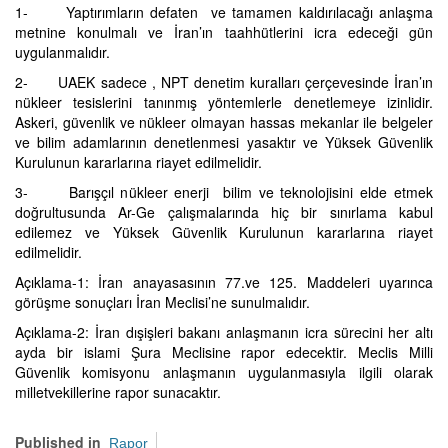
1- Yaptırımların defaten ve tamamen kaldırılacağı anlaşma
metnine konulmalı ve İran’ın taahhütlerini icra edeceği gün
uygulanmalıdır.
2- UAEK sadece , NPT denetim kuralları çerçevesinde İran’ın
nükleer tesislerini tanınmış yöntemlerle denetlemeye izinlidir.
Askeri, güvenlik ve nükleer olmayan hassas mekanlar ile belgeler
ve bilim adamlarının denetlenmesi yasaktır ve Yüksek Güvenlik
Kurulunun kararlarına riayet edilmelidir.
3- Barışçıl nükleer enerji bilim ve teknolojisini elde etmek
doğrultusunda Ar-Ge çalışmalarında hiç bir sınırlama kabul
edilemez ve Yüksek Güvenlik Kurulunun kararlarına riayet
edilmelidir.
Açıklama-1: İran anayasasının 77.ve 125. Maddeleri uyarınca
görüşme sonuçları İran Meclisi’ne sunulmalıdır.
Açıklama-2: İran dışişleri bakanı anlaşmanın icra sürecini her altı
ayda bir islami Şura Meclisine rapor edecektir. Meclis Milli
Güvenlik komisyonu anlaşmanın uygulanmasıyla ilgili olarak
milletvekillerine rapor sunacaktır.
Published in
Rapor