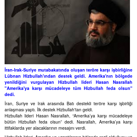
İran-Irak-Suriye mutabakatında oluşan teröre karşı işbirliğine
Lübnan Hizbullah'ından destek geldi. Amerika'nın bölgede
yenildiğini vurgulayan Hizbullah lideri Hasan Nasrallah
"Amerika'ya karşı mücadeleye tüm Hizbullah feda olsun"
dedi.
İran, Suriye ve Irak arasında Batı destekli teröre karşı işbirliği
anlaşması yaptı. İlk destek Hizbullah'tan geldi.
Hizbullah lideri Hasan Nasrallah, “Amerika’ya karşı mücadeleye
bütün Hizbullah feda olsun” dedi. Nasrallah, Amerika’ya karşı
ittifaklarda yer alacaklarının mesajını verdi.