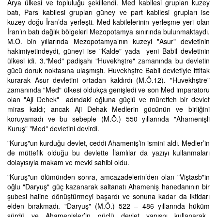
Arya ülkesi ve topluluğu şekillendi. Med kabilesi grupları kuzey
batı, Pars kabilesi grupları güney ve part kabilesi grupları ise
kuzey doğu İran’da yerleşti. Med kabilelerinin yerleşme yeri olan
İran’ın batı dağlık bölgeleri Mezopotamya sınırında bulunmaktaydı.
M.Ö. bin yıllarında Mezopotamya’nın kuzeyi "Asur" devletinin
hakimiyetindeydi, güneyi ise "Kalde" yada yeni Babil devletinin
ülkesi idi. 3."Med" padişahı "Huvekhştre" zamanında bu devletin
gücü doruk noktasına ulaşmıştı. Huvekhştre Babil devletiyle ittifak
kurarak Asur devletini ortadan kaldırdı (M.Ö.12). "Huvekhştre"
zamanında "Med" ülkesi oldukça genişledi ve son Med imparatoru
olan "Aji Dehek" adındaki oğluna güçlü ve müreffeh bir devlet
miras kaldı; ancak Aji Dehak Medlerin gücünün ve birliğini
koruyamadı ve bu sebeple (M.Ö.) 550 yıllarında "Ahamenişli
Kuruş" "Med" devletini devirdi.
"Kuruş"un kurduğu devlet, ceddi Ahameniş’in ismini aldı. Medler’in
de müttefik olduğu bu devlette İlamlılar da yazıyı kullanmaları
dolayısıyla makam ve mevki sahibi oldu.
"Kuruş"un ölümünden sonra, amcazadelerin’den olan "Viştasb"in
oğlu "Daryuş" güç kazanarak saltanatı Ahameniş hanedanının bir
şubesi haline dönüştürmeyi başardı ve sonuna kadar da iktidarı
elden bırakmadı. "Daryuş" (M.Ö.) 522 – 486 yıllarında hüküm
sürdü ve Ahamenişler’in güçlü devlet yapısnı kullanarak,