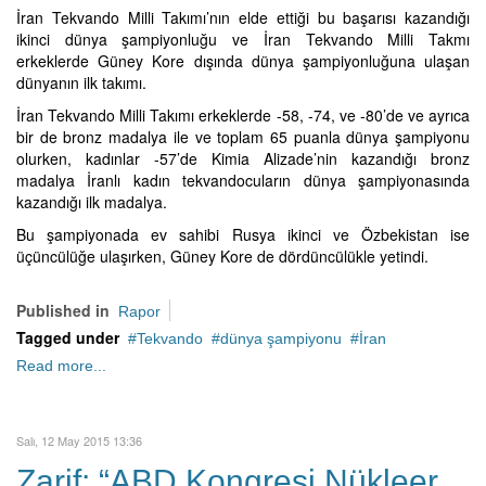
İran Tekvando Milli Takımı’nın elde ettiği bu başarısı kazandığı
ikinci dünya şampiyonluğu ve İran Tekvando Milli Takmı
erkeklerde Güney Kore dışında dünya şampiyonluğuna ulaşan
dünyanın ilk takımı.
İran Tekvando Milli Takımı erkeklerde -58, -74, ve -80’de ve ayrıca
bir de bronz madalya ile ve toplam 65 puanla dünya şampiyonu
olurken, kadınlar -57’de Kimia Alizade’nin kazandığı bronz
madalya İranlı kadın tekvandocuların dünya şampiyonasında
kazandığı ilk madalya.
Bu şampiyonada ev sahibi Rusya ikinci ve Özbekistan ise
üçüncülüğe ulaşırken, Güney Kore de dördüncülükle yetindi.
Published in
Rapor
Tagged under
Tekvando
dünya şampiyonu
İran
Read more...
Salı, 12 May 2015 13:36
Zarif: “ABD Kongresi Nükleer