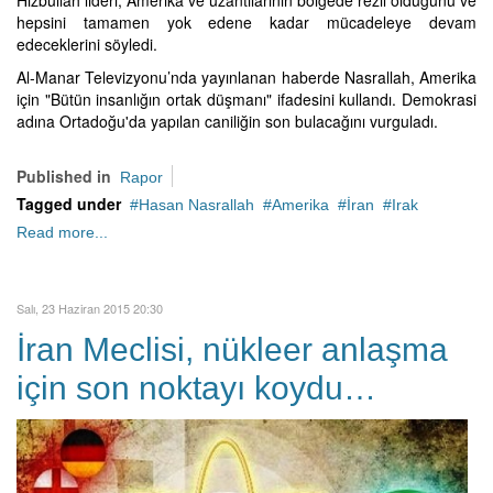
Hizbullah lideri, Amerika ve uzantılarının bölgede rezil olduğunu ve
hepsini tamamen yok edene kadar mücadeleye devam
edeceklerini söyledi.
Al-Manar Televizyonu’nda yayınlanan haberde Nasrallah, Amerika
için "Bütün insanlığın ortak düşmanı" ifadesini kullandı. Demokrasi
adına Ortadoğu'da yapılan caniliğin son bulacağını vurguladı.
Published in
Rapor
Tagged under
Hasan Nasrallah
Amerika
İran
Irak
Read more...
Salı, 23 Haziran 2015 20:30
İran Meclisi, nükleer anlaşma
için son noktayı koydu…