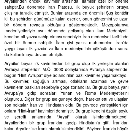
Aryailer’den önceki kavimler arasında, İlamiler özel bir öneme
sahiptir.Bu dönemde İran Platosu, ilk büyük şehirlerin ortaya
çıkışına tanıklık etmiştir. Bunlar arasında en önemlisi Şuş kentidir
ki, bu şehirden günümüze kalan eserler, onun görkemini ve uzun
bir dönem revaçta olduğunu göstermektedir. Mezopotamya
medeniyetleriyle aynı dönemde gelişmiş olan İlam Medeniyeti,
kendine ait yazısı sahip olması sebebiyle İran medeniyet tarihinde
özel bir öneme sahiptir. İlam çivi yazısı muhtemelen İran’da
yaygınlaşan ilk yazıdır ve İlam medeniyetinin çöküşünden sonra
da kullanılmaya devam etmiştir.
Aryailer, beyaz ırk kavimlerden bir grup olup ilk yerleşim alanları
Avrasya stepleridir. M.Ö. 3000 dolaylarında Avrasya steplerinde,
bugün "Hint-Avrupa" diye adlandırılan bazı kavimler yaşamaktaydı.
Bu kavimler, soğuğun artması, otlakların azalması ve çevre
kavimlerin baskıları sebebiyle göçe zorlandılar. Bir grup batıya yani
Avrupa’ya gidip sonraları Yunan ve Roma Medeniyetlerini
oluşturdu. Diğer bir grup ise güneye doğru hareket etti ve ulaşılan
son noktalar İran ve Hindistan oldu. Bu çevrede yerleştikleri için
onlara "Hint-İran" kavimleri denmiştir. Bu grup kendini özgür, soylu
ve şerefli anlamında "Aryai" olarak isimlendirmekteydi.
Aryailer’den bir grup İran’dan geçip Hindistan’a gitti. İran’dan
kalan Aryailer ise İranlı olarak isimlendirildi. Böylece İran’da büyük