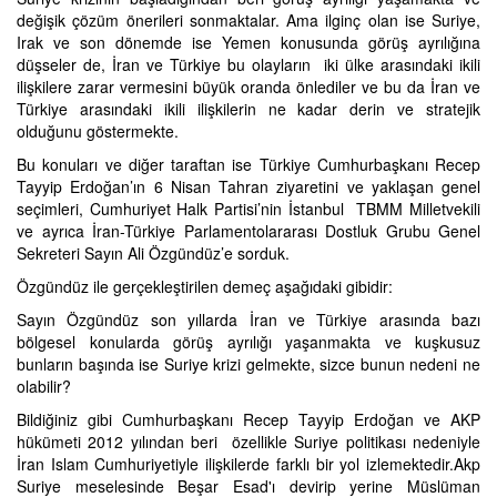
değişik çözüm önerileri sonmaktalar. Ama ilginç olan ise Suriye,
Irak ve son dönemde ise Yemen konusunda görüş ayrılığına
düşseler de, İran ve Türkiye bu olayların iki ülke arasındaki ikili
ilişkilere zarar vermesini büyük oranda önlediler ve bu da İran ve
Türkiye arasındaki ikili ilişkilerin ne kadar derin ve stratejik
olduğunu göstermekte.
Bu konuları ve diğer taraftan ise Türkiye Cumhurbaşkanı Recep
Tayyip Erdoğan’ın 6 Nisan Tahran ziyaretini ve yaklaşan genel
seçimleri, Cumhuriyet Halk Partisi’nin İstanbul TBMM Milletvekili
ve ayrıca İran-Türkiye Parlamentolararası Dostluk Grubu Genel
Sekreteri Sayın Ali Özgündüz’e sorduk.
Özgündüz ile gerçekleştirilen demeç aşağıdaki gibidir:
Sayın Özgündüz son yıllarda İran ve Türkiye arasında bazı
bölgesel konularda görüş ayrılığı yaşanmakta ve kuşkusuz
bunların başında ise Suriye krizi gelmekte, sizce bunun nedeni ne
olabilir?
Bildiğiniz gibi Cumhurbaşkanı Recep Tayyip Erdoğan ve AKP
hükümeti 2012 yılından beri özellikle Suriye politikası nedeniyle
İran Islam Cumhuriyetiyle ilişkilerde farklı bir yol izlemektedir.Akp
Suriye meselesinde Beşar Esad'ı devirip yerine Müslüman