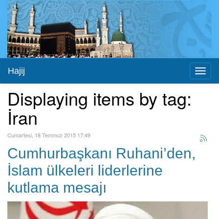
Hajij
Toggl
naviga
Displaying items by tag:
İran
Cumartesi, 18 Temmuz 2015 17:49
Cumhurbaşkanı Ruhani’den,
İslam ülkeleri liderlerine
kutlama mesajı