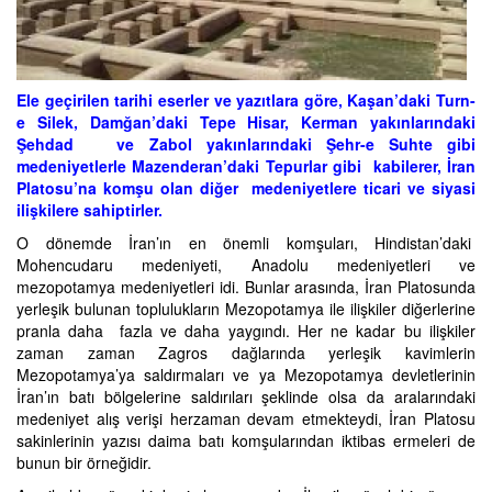
Ele geçirilen tarihi eserler ve yazıtlara göre, Kaşan’daki Turn-
e Silek, Damğan’daki Tepe Hisar, Kerman yakınlarındaki
Şehdad ve Zabol yakınlarındaki Şehr-e Suhte gibi
medeniyetlerle Mazenderan’daki Tepurlar gibi kabilerer, İran
Platosu’na komşu olan diğer medeniyetlere ticari ve siyasi
ilişkilere sahiptirler.
O dönemde İran’ın en önemli komşuları, Hindistan’daki
Mohencudaru medeniyeti, Anadolu medeniyetleri ve
mezopotamya medeniyetleri idi. Bunlar arasında, İran Platosunda
yerleşik bulunan toplulukların Mezopotamya ile ilişkiler diğerlerine
pranla daha fazla ve daha yaygındı. Her ne kadar bu ilişkiler
zaman zaman Zagros dağlarında yerleşik kavimlerin
Mezopotamya’ya saldırmaları ve ya Mezopotamya devletlerinin
İran’ın batı bölgelerine saldırıları şeklinde olsa da aralarındaki
medeniyet alış verişi herzaman devam etmekteydi, İran Platosu
sakinlerinin yazısı daima batı komşularından iktibas ermeleri de
bunun bir örneğidir.