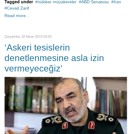
Tagged under
nükleer müzakereler
ABD Senatosu
İran
Cevad Zarif
Read more...
Çarşamba, 22 Nisan 2015 02:03
‘Askeri tesislerin
denetlenmesine asla izin
vermeyeceğiz’