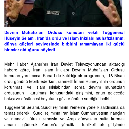
Devrim Muhafızları Ordusu komutan vekili Tuğgeneral
Hüseyin Selami, İran’da ordu ve İslam İnkılabı muhafızlarının,
dünya güçleri seviyesinde birbirini tamamlayan iki güçlü
birimler olduğunu söyledi.
Mehr Haber Ajansı’nın İran Devlet Televizyonundan aktardığı
habere göre, İran İslam İnkılabı Devrim Muhafızları Ordusu
komutan yardımcısı Kanal1’de katıldığı bir programda, 18 Nisan
ordu gününü tebrik ederken, rahmetli İmam Humeyni’nin ordunun
korunması ve İslam inkılabından sonra devrim muhafızları
ordusunun kurulması konusundaki girişimini, onun geleceğe
bakışı ve düşüncesi boyutunu gözler önüne serdiğini belirtti.
Tuğgeneral Selami, Suudi rejiminin Yemen’e yönelik saldırısına da
temas ederek, Suudi rejiminin İran İslam Cumhuriyetinin inançları
ve manevi nüfuzu zannıyla ve Arap dünyasına sulta kurmak
amacını güderek Yemen’e yönelik tehlikeli bir girişimde