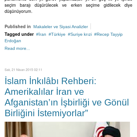
seçim barajı düşürülecek ve erken seçime gidilecek diye
düşünüyorum.
Published in
Makaleler ve Siyasi Analizler
Tagged under
İran
Türkiye
Suriye krızi
Recep Tayyip
Erdoğan
Read more...
Salı, 21 Nisan 2015 02:11
İslam İnkılâbı Rehberi:
Amerikalılar İran ve
Afganistan’ın İşbirliği ve Gönül
Birliğini İstemiyorlar”