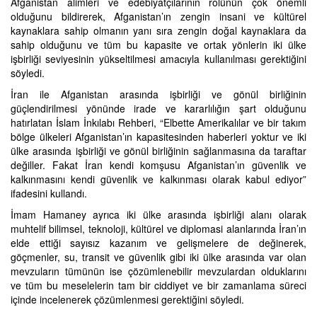
Afganistan âlimleri ve edebiyatçılarının rolünün çok önemli
olduğunu bildirerek, Afganistan’ın zengin insani ve kültürel
kaynaklara sahip olmanın yanı sıra zengin doğal kaynaklara da
sahip olduğunu ve tüm bu kapasite ve ortak yönlerin iki ülke
işbirliği seviyesinin yükseltilmesi amacıyla kullanılması gerektiğini
söyledi.
İran ile Afganistan arasında işbirliği ve gönül birliğinin
güçlendirilmesi yönünde irade ve kararlılığın şart olduğunu
hatırlatan İslam İnkılabı Rehberi, “Elbette Amerikalılar ve bir takım
bölge ülkeleri Afganistan’ın kapasitesinden haberleri yoktur ve iki
ülke arasında işbirliği ve gönül birliğinin sağlanmasına da taraftar
değiller. Fakat İran kendi komşusu Afganistan’ın güvenlik ve
kalkınmasını kendi güvenlik ve kalkınması olarak kabul ediyor”
ifadesini kullandı.
İmam Hamaney ayrıca iki ülke arasında işbirliği alanı olarak
muhtelif bilimsel, teknoloji, kültürel ve diplomasi alanlarında İran’ın
elde ettiği sayısız kazanım ve gelişmelere de değinerek,
göçmenler, su, transit ve güvenlik gibi iki ülke arasında var olan
mevzuların tümünün ise çözümlenebilir mevzulardan olduklarını
ve tüm bu meselelerin tam bir ciddiyet ve bir zamanlama süreci
içinde incelenerek çözümlenmesi gerektiğini söyledi.