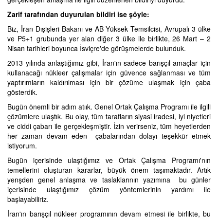
Zarif tarafından duyurulan bildiri ise şöyle:
Biz, İran Dışişleri Bakanı ve AB Yüksek Temsilcisi, Avrupalı 3 ülke
ve P5+1 grubunda yer alan diğer 3 ülke ile birlikte, 26 Mart – 2
Nisan tarihleri boyunca İsviçre'de görüşmelerde bulunduk.
2013 yılında anlaştığımız gibi, İran'ın sadece barışçıl amaçlar için
kullanacağı nükleer çalışmalar için güvence sağlanması ve tüm
yaptırımların kaldırılması için bir çözüme ulaşmak için çaba
gösterdik.
Bugün önemli bir adım atıık. Genel Ortak Çalışma Programı ile ilgili
çözümlere ulaştık. Bu olay, tüm tarafların siyasi iradesi, iyi niyetleri
ve ciddi çabarı ile gerçekleşmiştir. İzin verirseniz, tüm heyetlerden
her zaman devam eden çabalarından dolayı teşekkür etmek
istiyorum.
Bugün içerisinde ulaştığımız ve Ortak Çalışma Programı'nın
temellerini oluşturan kararlar, büyük önem taşımaktadır. Artık
yenşden genel anlaşma ve taslaklarının yazımına bu günler
içerisinde ulaştığımız çözüm yöntemlerinin yardımı ile
başlayabiliriz.
İran'ın barışçıl nükleer programının devam etmesi ile birlikte, bu