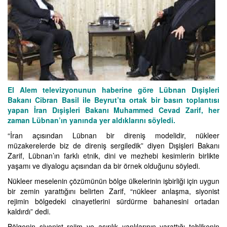
El Alem televizyonunun haberine göre Lübnan Dışişleri
Bakanı Cibran Basil ile Beyrut’ta ortak bir basın toplantısı
yapan İran Dışişleri Bakanı Muhammed Cevad Zarif, her
zaman Lübnan’ın yanında yer aldıklarını söyledi.
“İran açısından Lübnan bir direniş modelidir, nükleer
müzakerelerde biz de direniş sergiledik” diyen Dışişleri Bakanı
Zarif, Lübnan’ın farklı etnik, dini ve mezhebi kesimlerin birlikte
yaşamı ve diyalogu açısından da bir örnek olduğunu söyledi.
Nükleer meselenin çözümünün bölge ülkelerinin işbirliği için uygun
bir zemin yarattığını belirten Zarif, “nükleer anlaşma, siyonist
rejimin bölgedeki cinayetlerini sürdürme bahanesini ortadan
kaldırdı” dedi.
Bölgenin siyonist rejim ve aşırılık yanlılarının yarattığı tehlikenin