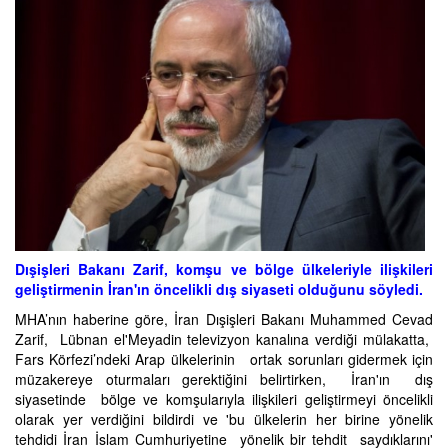
Dışişleri Bakanı Zarif, komşu ve bölge ülkeleriyle ilişkileri
geliştirmenin İran'ın öncelikli dış siyaseti olduğunu söyledi.
MHA’nın haberine göre, İran Dışişleri Bakanı Muhammed Cevad
Zarif, Lübnan el'Meyadin televizyon kanalına verdiği mülakatta,
Fars Körfezi’ndeki Arap ülkelerinin ortak sorunları gidermek için
müzakereye oturmaları gerektiğini belirtirken, İran'ın dış
siyasetinde bölge ve komşularıyla ilişkileri geliştirmeyi öncelikli
olarak yer verdiğini bildirdi ve 'bu ülkelerin her birine yönelik
tehdidi İran İslam Cumhuriyetine yönelik bir tehdit saydıklarını'