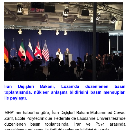
İran Dışişleri Bakanı, Lozan'da düzenlenen basın
toplantısında, nükleer anlaşma bildirisini basın mensupları
ile paylaştı.
MHA' nın haberine göre, İran Dışişleri Bakanı Muhammed Cevad
Zarif, Ecole Polytechnique Federale de Lausanne Üniversitesi'nde
düzenlenen basın toplantısında, İran ve P5+1 arasında
gerçekleşen anlaşma ile ilgili düzenlenen bildiriyi duyurdu.