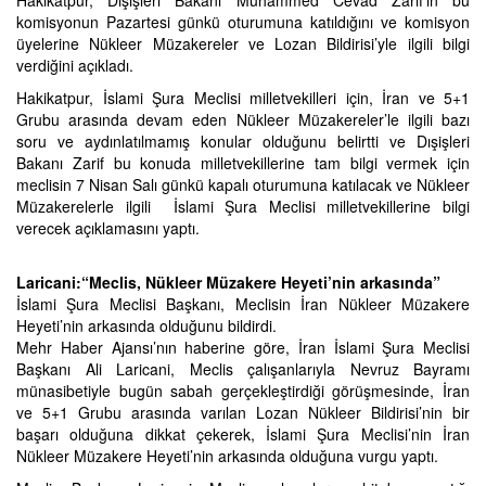
Hakikatpur, Dışişleri Bakanı Muhammed Cevad Zarif’in bu
komisyonun Pazartesi günkü oturumuna katıldığını ve komisyon
üyelerine Nükleer Müzakereler ve Lozan Bildirisi’yle ilgili bilgi
verdiğini açıkladı.
Hakikatpur, İslami Şura Meclisi milletvekilleri için, İran ve 5+1
Grubu arasında devam eden Nükleer Müzakereler’le ilgili bazı
soru ve aydınlatılmamış konular olduğunu belirtti ve Dışişleri
Bakanı Zarif bu konuda milletvekillerine tam bilgi vermek için
meclisin 7 Nisan Salı günkü kapalı oturumuna katılacak ve Nükleer
Müzakerelerle ilgili İslami Şura Meclisi milletvekillerine bilgi
verecek açıklamasını yaptı.
Laricani:
“Meclis, Nükleer Müzakere Heyeti’nin arkasında”
İslami Şura Meclisi Başkanı, Meclisin İran Nükleer Müzakere
Heyeti’nin arkasında olduğunu bildirdi.
Mehr Haber Ajansı’nın haberine göre, İran İslami Şura Meclisi
Başkanı Ali Laricani, Meclis çalışanlarıyla Nevruz Bayramı
münasibetiyle bugün sabah gerçekleştirdiği görüşmesinde, İran
ve 5+1 Grubu arasında varılan Lozan Nükleer Bildirisi’nin bir
başarı olduğuna dikkat çekerek, İslami Şura Meclisi’nin İran
Nükleer Müzakere Heyeti’nin arkasında olduğuna vurgu yaptı.