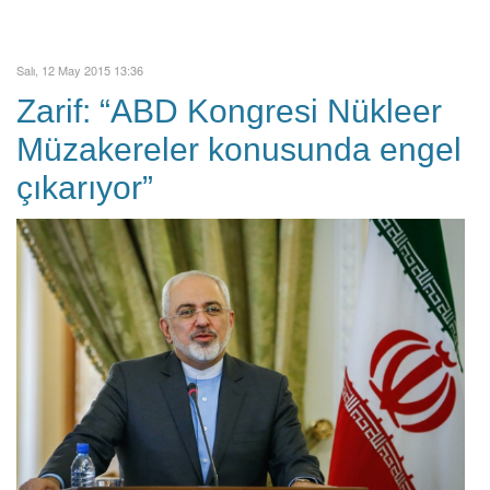
Salı, 12 May 2015 13:36
Zarif: “ABD Kongresi Nükleer
Müzakereler konusunda engel
çıkarıyor”