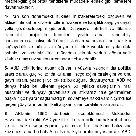
mezhepçilik gibi ortak tehditlerle mücadele etmek gibi temellere
dayanmaktadır.
4-
İran son dönemdeki nükleer müzakerelerdeki özgüven ve
aklıselimle sahte krizlerin bile müzakere ve karşılıklı saygıya dayalı
yolla çözülebileceğini gösterdi. Dolayısıyla tehlikeli ve itibarsız
İranofobi projesinin temelleri yıkıldı ama İranofobi’yi
canlandırmaya çalışmak ölümcül silahları satanlara inanılmaz kar
sağlayabilir ve bölge ve dünyanın sınırlı kaynaklarını yoksulluk,
cehalet ve adaletsizlikle mücadele etmek yerine göstermelik
silahların sınırsız satılması yolunda heba edebilir.
5-
ABD yetkililerine uygar dünyanın yüzyıla yakındır dış politika
aracı olarak güç ve tehdit kullanımı seçeneğini bıraktığını ve onu
gayri insani, yasadışı ve etkisiz bulduğunu duyuruyoruz. ABD ve
dünya halkı bu ülkenin geçen 50 yıldaki savaşlarının mali
hüsranlar ve dünyayı güvenliksiz ve istikrarsız hale getirmekten
başka hiçbir yarar sağlamadığını söylemeye hakkı vardır. Şimdi ise
geçen yüzyılların bu tehlikeli alışkanlığının bırakılma zamanıdır.
6-
ABD’nin 1953 darbesini desteklemesi, Mukaddes
Savunma’daki rolü, ABD yetkililerinin İran milletine hakaret etmesi
ve bu halka karşı yapılan yaptırımlar İran halkının hafızasına
kazınmış, ama bu halk Amerika halkıyla problem yaşamıyor. ABD,