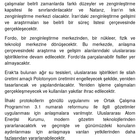
çalışmalar belirli zamanlarda farklı düzeyler ve zenginleştirme
kapsitesi ile sınırlandırılacaktır ve Natanz, İran'ın tek
zenginleştirme merkezi olacaktır. İran'daki zenginleştirme gelişimi
ve araştırmaları ise belirli bir süreç listesi çerçevesinde
gerçekleşecektir.
Fordo, bir zenginleştirme merkezinden, bir nükleer, fizik ve
teknoloji merkezine dönüşecektir. Bu merkezde, anlaşma
çerçevesindeki araştırma ve gelişim alanlarındaki uluslararası
işbirliklerine devam edilecektir. Fordo'da parçalanabilir fisiller yer
almayacaktır.
Erak'ta bulunan ağır su tesisleri, uluslararası işbirlikleri ile silah
üretimi amaçlı Polotonyom üretimini engelleyecek şekilde, yeniden
tasarlanıcak ve yapılandırılacaktır. Yeniden işleme çalışmaları
gerçekleşmeyecek ve kullanılan yakıtlar ihrac edilecektir.
İlhaki protokollerin gönüllü uygulanımı ve Ortak Çalışma
Programı'nın 3.1 numaralı reformunu ile ilgili gözetimler
uygulanması için anlaşmalara varılmıştır. Uluslararası Atom
Enerjisi Kurumu, modern gözetim teknolojilerinden
yararlanacaktırk ve geçmişte ve günümüzdeki konuların
aydınlanması için anlaşmaya varılan yetkilerinden daha
fazlasından yararlanabilecektir.