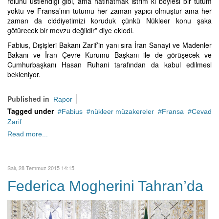
rolünü üstlendiği gibi, ama hatırlatmak istrim ki böylesi bir tutum
yoktu ve Fransa’nın tutumu her zaman yapıcı olmuştur ama her
zaman da ciddiyetimizi koruduk çünkü Nükleer konu şaka
götürecek bir mevzu değildir” diye ekledi.
Fabius, Dışişleri Bakanı Zarif’in yanı sıra İran Sanayi ve Madenler
Bakanı ve İran Çevre Kurumu Başkanı ile de görüşecek ve
Cumhurbaşkanı Hasan Ruhani tarafından da kabul edilmesi
bekleniyor.
Published in
Rapor
Tagged under
Fabius
nükleer müzakereler
Fransa
Cevad
Zarif
Read more...
Salı, 28 Temmuz 2015 14:15
Federica Mogherini Tahran’da