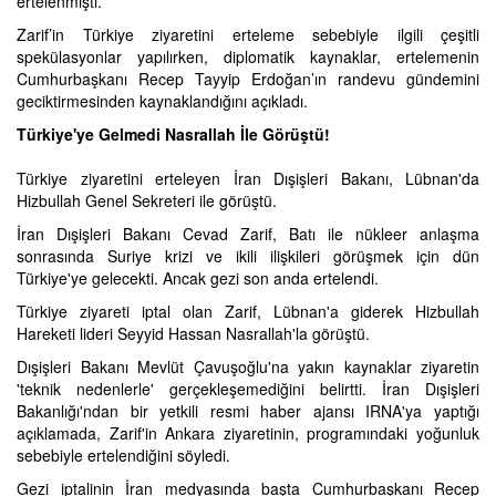
ertelenmişti.
Zarif’in Türkiye ziyaretini erteleme sebebiyle ilgili çeşitli
spekülasyonlar yapılırken, diplomatik kaynaklar, ertelemenin
Cumhurbaşkanı Recep Tayyip Erdoğan’ın randevu gündemini
geciktirmesinden kaynaklandığını açıkladı.
Türkiye'ye Gelmedi Nasrallah İle Görüştü!
Türkiye ziyaretini erteleyen İran Dışişleri Bakanı, Lübnan'da
Hizbullah Genel Sekreteri ile görüştü.
İran Dışişleri Bakanı Cevad Zarif, Batı ile nükleer anlaşma
sonrasında Suriye krizi ve ikili ilişkileri görüşmek için dün
Türkiye'ye gelecekti. Ancak gezi son anda ertelendi.
Türkiye ziyareti iptal olan Zarif, Lübnan'a giderek Hizbullah
Hareketi lideri Seyyid Hassan Nasrallah'la görüştü.
Dışişleri Bakanı Mevlüt Çavuşoğlu'na yakın kaynaklar ziyaretin
'teknik nedenlerle' gerçekleşemediğini belirtti. İran Dışişleri
Bakanlığı'ndan bir yetkili resmi haber ajansı IRNA'ya yaptığı
açıklamada, Zarif'in Ankara ziyaretinin, programındaki yoğunluk
sebebiyle ertelendiğini söyledi.
Gezi iptalinin İran medyasında başta Cumhurbaşkanı Recep