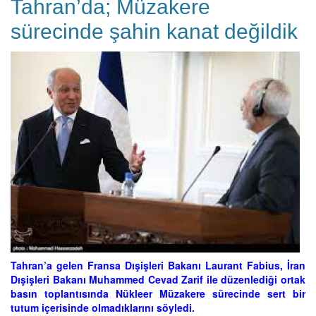
Tahran’da; Müzakere
sürecinde şahin kanat değildik
Tahran’a gelen Fransa Dışişleri Bakanı Laurant Fabius, İran
Dışişleri Bakanı Muhammed Cevad Zarif ile düzenlediği ortak
basın toplantısında Nükleer Müzakere sürecinde sert bir
tutum içerisinde olmadıklarını söyledi.