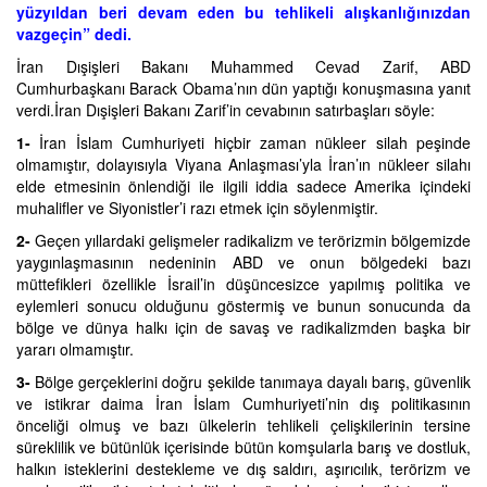
yüzyıldan beri devam eden bu tehlikeli alışkanlığınızdan
vazgeçin” dedi.
İran Dışişleri Bakanı Muhammed Cevad Zarif, ABD
Cumhurbaşkanı Barack Obama’nın dün yaptığı konuşmasına yanıt
verdi.İran Dışişleri Bakanı Zarif’in cevabının satırbaşları söyle:
1-
İran İslam Cumhuriyeti hiçbir zaman nükleer silah peşinde
olmamıştır, dolayısıyla Viyana Anlaşması’yla İran’ın nükleer silahı
elde etmesinin önlendiği ile ilgili iddia sadece Amerika içindeki
muhalifler ve Siyonistler’i razı etmek için söylenmiştir.
2-
Geçen yıllardaki gelişmeler radikalizm ve terörizmin bölgemizde
yaygınlaşmasının nedeninin ABD ve onun bölgedeki bazı
müttefikleri özellikle İsrail’in düşüncesizce yapılmış politika ve
eylemleri sonucu olduğunu göstermiş ve bunun sonucunda da
bölge ve dünya halkı için de savaş ve radikalizmden başka bir
yararı olmamıştır.
3-
Bölge gerçeklerini doğru şekilde tanımaya dayalı barış, güvenlik
ve istikrar daima İran İslam Cumhuriyeti’nin dış politikasının
önceliği olmuş ve bazı ülkelerin tehlikeli çelişkilerinin tersine
süreklilik ve bütünlük içerisinde bütün komşularla barış ve dostluk,
halkın isteklerini destekleme ve dış saldırı, aşırıcılık, terörizm ve