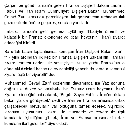
Çarşembe günü Tahran’a gelen Fransa Dışişleri Bakanı Laurant
Fabius ve İran İslam Cumhuriyeti Dışişleri Bakanı Muhammed
Cevad Zarif arasında gerçekleşen ikili görüşmenin ardından ikili
gazetecilerin önüne geçerek, soruları yanıtladı.
Fabius, Tahran’a gelir gelmez Eylül ayı itibariyle önemli ve
kalabalık bir Fransız ekonomik ve ticari heyetinin İran’ı ziyaret
edeceğini bildirdi.
Bu ortak basın toplantısında konuşan İran Dışişleri Bakanı Zarif,
“17 yılın ardından ilk kez bir Fransa Dışişleri Bakanı’nın Tahran’ı
ziyaret etmesi nedeni ile sevinçliyim. 2003 yında Fransa’nın o
dönemki dışişleri bakanına ev sahipliği yapsak da, ama o zamanki
ziyaret üçlü bir ziyaretti” dedi.
Muhammed Cevad Zarif sözlerinin devamında ise Yaz sonuna
doğru üst düzey ve kalabalık bir Fransız ticari heyetinin İran’ı
ziyaret edeceğini hatırlatarak, “Bugün Sayın Fabius, İran’ın bir kaç
bakanıyla da görüşecek” dedi ve İran ve Fransa arasında ortak
çalışabilecek mevzuların var olduğuna tames ederek, “Aşırıcılık,
terörism, uyuşturucu ticareti ile mücadele ve çevere ile ilgili
konularda işbirliğine gitmek, İran ve Fransa arasındaki ortak
konuların ileri gelenleri” diye ekledi.