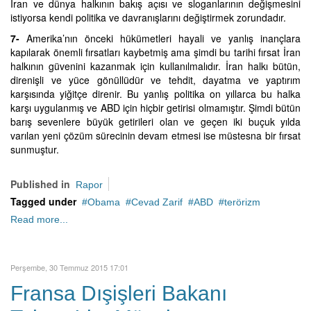
İran ve dünya halkının bakış açısı ve sloganlarının değişmesini
istiyorsa kendi politika ve davranışlarını değiştirmek zorundadır.
7-
Amerika’nın önceki hükümetleri hayali ve yanlış inançlara
kapılarak önemli fırsatları kaybetmiş ama şimdi bu tarihi fırsat İran
halkının güvenini kazanmak için kullanılmalıdır. İran halkı bütün,
direnişli ve yüce gönüllüdür ve tehdit, dayatma ve yaptırım
karşısında yiğitçe direnir. Bu yanlış politika on yıllarca bu halka
karşı uygulanmış ve ABD için hiçbir getirisi olmamıştır. Şimdi bütün
barış sevenlere büyük getirileri olan ve geçen iki buçuk yılda
varılan yeni çözüm sürecinin devam etmesi ise müstesna bir fırsat
sunmuştur.
Published in
Rapor
Tagged under
Obama
Cevad Zarif
ABD
terörizm
Read more...
Perşembe, 30 Temmuz 2015 17:01
Fransa Dışişleri Bakanı