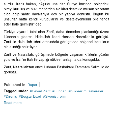
sürdü. İranlı bakan, "Aşırıcı unsurlar Suriye krizinde bölgedeki
birey, kuruluş ve hükümetlerden aldıkları destekle müsait bir ortam
elde edip sahte davalarıyla dev bir yapıya dönüştü. Bugün bu
unsurlar hatta kendi kurucularını ve desteleyenlerini bile tehdit
eder hale gelmiştir" dedi.
Türkiye ziyareti iptal olan Zarif, daha önceden planlandığı üzere
Lübnan'a giderek, Hizbullah lideri Hassan Nasrallah'la görüştü.
Zarif ile Hizbullah lideri arasındaki görüşmede bölgesel konuların
ele alındığı belirtiliyor.
Zarif ve Nasrallah, görüşmede bölgede yaşanan krizlerin çözüm
yolu ve İran'ın Batı ile yaptığı nükleer anlaşma da konuşuldu.
Zarif, Nasrallah'tan önce Lübnan Başbakanı Tammam Salim ile de
görüştü.
Published in
Rapor
Tagged under
Cevad Zarif
Lübnan
nükleer müzakereler
Direniş
Beşşar Esad
Siyonist rejim
Read more...