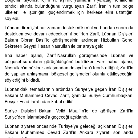
tehdidi altında bulunduğunu vurgulayan Zarif, İran’ın tüm bölge
ülkeleri ile işbirliğini güçlendirmek için herkese elini uzattığını
söyledi.
Lübnan direnişini her zaman desteklediklerini ve bundan sonra da
desteklemeye devam edeceklerini belirten Zarif, Lübnan Dışişleri
Bakanı Cibran Basil’le görüşmesinin ardından Hizbullah Genel
Sekreteri Seyyid Hasan Nasrullah ile bir araya geldi.
İrna haber ajansı, Zarif-Nasrullah görüşmesinde Lübnan ve
bölgesel sorunların görüşüldüğünü belirtirken Fars haber ajansı,
Nasrullah’ın nükleer anlaşmadan dolayı İran’ı tebrik ettiğini; Zarif’in
de yapılan anlaşmanın bölgesel gelişmeleri olumlu etkileyeceğini
söylediğini bildirdi.
Lübnan’daki temaslarının ardından Suriye’ye geçen İran Dışişleri
Bakanı Muhammed Cevad Zarif, Şam’da Suriye Cumhurbaşkanı
Beşşar Esad tarafından kabul edildi.
Suriye Dışişleri Bakanı Velid Muallim’le de görüşen Zarif’in
Suriye’den İslamabad’a geçeceği açıklandı.
Lübnan ziyareti öncesinde Türkiye’ye geleceği açıklanan Dışişleri
Bakanı Muhammed Cevad Zarif’in Ankara ziyareti son anda