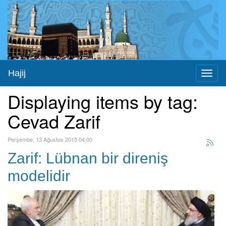
Hajij
Toggl
naviga
Displaying items by tag:
Cevad Zarif
Perşembe, 13 Ağustos 2015 04:00
Zarif: Lübnan bir direniş
modelidir