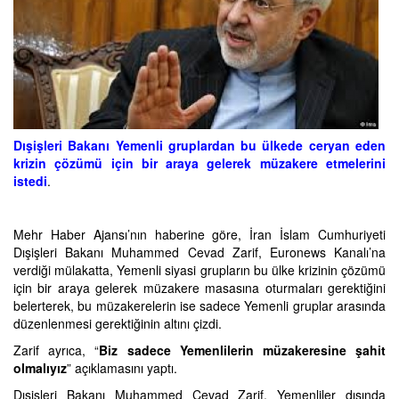
Dışişleri Bakanı Yemenli gruplardan bu ülkede ceryan eden
krizin çözümü için bir araya gelerek müzakere etmelerini
istedi
.
Mehr Haber Ajansı’nın haberine göre, İran İslam Cumhuriyeti
Dışişleri Bakanı Muhammed Cevad Zarif, Euronews Kanalı’na
verdiği mülakatta, Yemenli siyasi grupların bu ülke krizinin çözümü
için bir araya gelerek müzakere masasına oturmaları gerektiğini
belerterek, bu müzakerelerin ise sadece Yemenli gruplar arasında
düzenlenmesi gerektiğinin altını çizdi.
Zarif ayrıca, “
Biz sadece Yemenlilerin müzakeresine şahit
olmalıyız
” açıklamasını yaptı.
Dışişleri Bakanı Muhammed Cevad Zarif, Yemenliler dışında