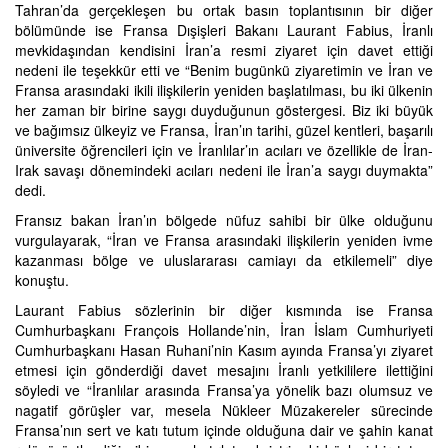
Tahran’da gerçekleşen bu ortak basın toplantısının bir diğer
bölümünde ise Fransa Dışişleri Bakanı Laurant Fabius, İranlı
mevkidaşından kendisini İran’a resmi ziyaret için davet ettiği
nedeni ile teşekkür etti ve “Benim bugünkü ziyaretimin ve İran ve
Fransa arasındaki ikili ilişkilerin yeniden başlatılması, bu iki ülkenin
her zaman bir birine saygı duyduğunun göstergesi. Biz iki büyük
ve bağımsız ülkeyiz ve Fransa, İran’ın tarihi, güzel kentleri, başarılı
üniversite öğrencileri için ve İranlılar’ın acıları ve özellikle de İran-
Irak savaşı dönemindeki acıları nedeni ile İran’a saygı duymakta”
dedi.
Fransız bakan İran’ın bölgede nüfuz sahibi bir ülke olduğunu
vurgulayarak, “İran ve Fransa arasındaki ilişkilerin yeniden ivme
kazanması bölge ve uluslararası camiayı da etkilemeli” diye
konuştu.
Laurant Fabius sözlerinin bir diğer kısmında ise Fransa
Cumhurbaşkanı François Hollande’nin, İran İslam Cumhuriyeti
Cumhurbaşkanı Hasan Ruhani’nin Kasım ayında Fransa’yı ziyaret
etmesi için gönderdiği davet mesajını İranlı yetkililere ilettiğini
söyledi ve “İranlılar arasında Fransa’ya yönelik bazı olumsuz ve
nagatif görüşler var, mesela Nükleer Müzakereler sürecinde
Fransa’nın sert ve katı tutum içinde olduğuna dair ve şahin kanat