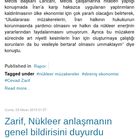
Meclis Başkanı Laricani, Meclis çalışanlarına hitaben yaptığı
konuşmada İran’a karşı haksızca uygulanan yaptırımların
kaldırılmasının ülke ekonomisi için çok yararlı olacağını belirterek,
“Uluslararası müzakerelerin, İran halkının hukukunun
korunmasında yardımcı olmasını ve halkın da nükleer enerjinin
yararlarından faydalanmasını umuyorum. Ayrıca bu müzakere
sürecinde art niyetli kesimlerin İran için oluşturmaya çalıştığı
sorunların da bu vesileyle bertaraf olmasını ummaktayım” diye
konuştu.
Published in
Rapor
Tagged under
nükleer müzakereler
direniş ekonomisi
Cevad Zarif
Read more...
Cuma, 03 Nisan 2015 01:57
Zarif, Nükleer anlaşmanın
genel bildirisini duyurdu