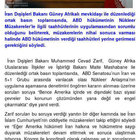
İran Dışişleri Bakanı Güney Afrikalı mevkidaşı ile düzenlediği
ortak basın toplantısında, ABD hükümetinin Nükleer
Müzakereler’le ilgili taahhütlerinin uygulamasından sorumlu
olduğunu belirterek, müzakerelerin nihai sonuca varması
halinde ABD hükümetinin verdiği taahhütleri yerine getirmesi
gerektiğini söyledi.
İran Dışişleri Bakanı Muhammed Cevad Zarif, Güney Afrika
Uluslararası İlişkiler ve İşbirliği Bakanı Maite Mashabane ile
düzenlediği ortak basın toplantısında, ABD Senatosu’nun İran ve
5+1 Grubu arasında varılacak olası Nükleer Anlaşma’nın
uygulama aşamasına denetimini öngören kararın alınması üzerine
sorulan soruya “Bence Amerika içinde ve dışındaki bazı siyasi
çevreler bu konunun çözümünden yana değil ve engel
çıkarmakta” diye yanıt verdi.
Zarif sorulan bu soruya verdiği yanıtın bir diğer kısmında ise İran
İslam Cumhuriyeti’nin ciddiyetle müzakereleri takip ettiğini söyledi
ve “Eğer Amerika hükümeti İran halkına ve hükümetine saygı
duyarak müzakereleri devam ettirmek ve sonuca ulaştırmak
istiyorsa, Kongre ile koordineli olarak çalışması ve iç sorunlarının