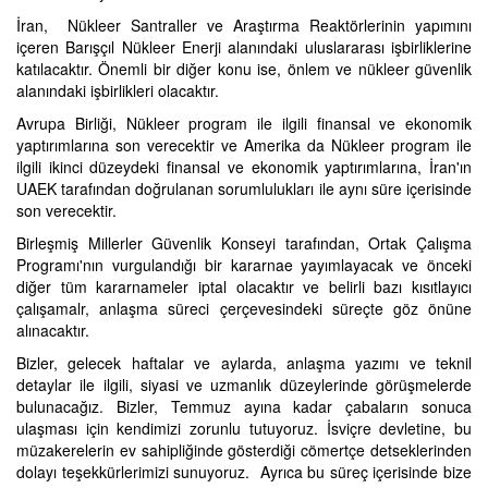
İran, Nükleer Santraller ve Araştırma Reaktörlerinin yapımını
içeren Barışçıl Nükleer Enerji alanındaki uluslararası işbirliklerine
katılacaktır. Önemli bir diğer konu ise, önlem ve nükleer güvenlik
alanındaki işbirlikleri olacaktır.
Avrupa Birliği, Nükleer program ile ilgili finansal ve ekonomik
yaptırımlarına son verecektir ve Amerika da Nükleer program ile
ilgili ikinci düzeydeki finansal ve ekonomik yaptırımlarına, İran'ın
UAEK tarafından doğrulanan sorumlulukları ile aynı süre içerisinde
son verecektir.
Birleşmiş Millerler Güvenlik Konseyi tarafından, Ortak Çalışma
Programı'nın vurgulandığı bir kararnae yayımlayacak ve önceki
diğer tüm kararnameler iptal olacaktır ve belirli bazı kısıtlayıcı
çalışamalr, anlaşma süreci çerçevesindeki süreçte göz önüne
alınacaktır.
Bizler, gelecek haftalar ve aylarda, anlaşma yazımı ve teknil
detaylar ile ilgili, siyasi ve uzmanlık düzeylerinde görüşmelerde
bulunacağız. Bizler, Temmuz ayına kadar çabaların sonuca
ulaşması için kendimizi zorunlu tutuyoruz. İsviçre devletine, bu
müzakerelerin ev sahipliğinde gösterdiği cömertçe detseklerinden
dolayı teşekkürlerimizi sunuyoruz. Ayrıca bu süreç içerisinde bize