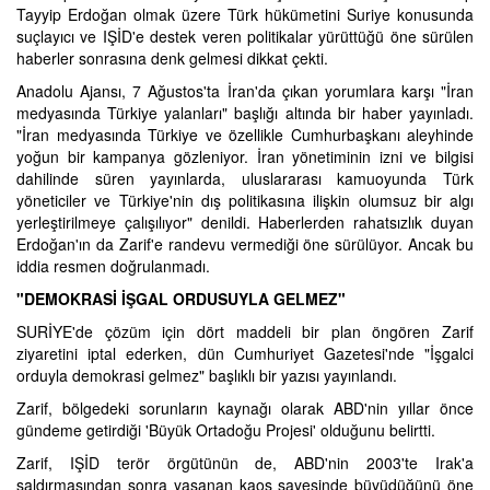
Tayyip Erdoğan olmak üzere Türk hükümetini Suriye konusunda
suçlayıcı ve IŞİD'e destek veren politikalar yürüttüğü öne sürülen
haberler sonrasına denk gelmesi dikkat çekti.
Anadolu Ajansı, 7 Ağustos'ta İran'da çıkan yorumlara karşı "İran
medyasında Türkiye yalanları" başlığı altında bir haber yayınladı.
"İran medyasında Türkiye ve özellikle Cumhurbaşkanı aleyhinde
yoğun bir kampanya gözleniyor. İran yönetiminin izni ve bilgisi
dahilinde süren yayınlarda, uluslararası kamuoyunda Türk
yöneticiler ve Türkiye'nin dış politikasına ilişkin olumsuz bir algı
yerleştirilmeye çalışılıyor" denildi. Haberlerden rahatsızlık duyan
Erdoğan'ın da Zarif'e randevu vermediği öne sürülüyor. Ancak bu
iddia resmen doğrulanmadı.
"DEMOKRASİ İŞGAL ORDUSUYLA GELMEZ"
SURİYE'de çözüm için dört maddeli bir plan öngören Zarif
ziyaretini iptal ederken, dün Cumhuriyet Gazetesi'nde "İşgalci
orduyla demokrasi gelmez" başlıklı bir yazısı yayınlandı.
Zarif, bölgedeki sorunların kaynağı olarak ABD'nin yıllar önce
gündeme getirdiği 'Büyük Ortadoğu Projesi' olduğunu belirtti.
Zarif, IŞİD terör örgütünün de, ABD'nin 2003'te Irak'a
saldırmasından sonra yaşanan kaos sayesinde büyüdüğünü öne