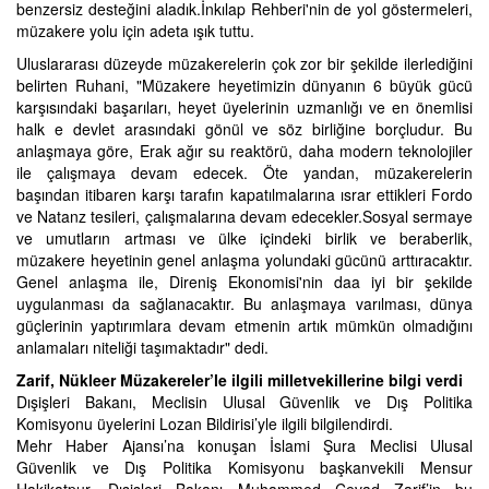
benzersiz desteğini aladık.İnkılap Rehberi'nin de yol göstermeleri,
müzakere yolu için adeta ışık tuttu.
Uluslararası düzeyde müzakerelerin çok zor bir şekilde ilerlediğini
belirten Ruhani, "Müzakere heyetimizin dünyanın 6 büyük gücü
karşısındaki başarıları, heyet üyelerinin uzmanlığı ve en önemlisi
halk e devlet arasındaki gönül ve söz birliğine borçludur. Bu
anlaşmaya göre, Erak ağır su reaktörü, daha modern teknolojiler
ile çalışmaya devam edecek. Öte yandan, müzakerelerin
başından itibaren karşı tarafın kapatılmalarına ısrar ettikleri Fordo
ve Natanz tesileri, çalışmalarına devam edecekler.Sosyal sermaye
ve umutların artması ve ülke içindeki birlik ve beraberlik,
müzakere heyetinin genel anlaşma yolundaki gücünü arttıracaktır.
Genel anlaşma ile, Direniş Ekonomisi'nin daa iyi bir şekilde
uygulanması da sağlanacaktır. Bu anlaşmaya varılması, dünya
güçlerinin yaptırımlara devam etmenin artık mümkün olmadığını
anlamaları niteliği taşımaktadır" dedi.
Zarif, Nükleer Müzakereler’le ilgili milletvekillerine bilgi verdi
Dışişleri Bakanı, Meclisin Ulusal Güvenlik ve Dış Politika
Komisyonu üyelerini Lozan Bildirisi’yle ilgili bilgilendirdi.
Mehr Haber Ajansı’na konuşan İslami Şura Meclisi Ulusal
Güvenlik ve Dış Politika Komisyonu başkanvekili Mensur