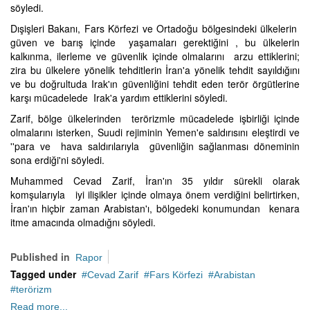
söyledi.
Dışişleri Bakanı, Fars Körfezi ve Ortadoğu bölgesindeki ülkelerin
güven ve barış içinde yaşamaları gerektiğini , bu ülkelerin
kalkınma, ilerleme ve güvenlik içinde olmalarını arzu ettiklerini;
zira bu ülkelere yönelik tehditlerin İran'a yönelik tehdit sayıldığını
ve bu doğrultuda Irak'ın güvenliğini tehdit eden terör örgütlerine
karşı mücadelede Irak'a yardım ettiklerini söyledi.
Zarif, bölge ülkelerinden terörizmle mücadelede işbirliği içinde
olmalarını isterken, Suudi rejiminin Yemen'e saldırısını eleştirdi ve
''para ve hava saldırılarıyla güvenliğin sağlanması döneminin
sona erdiği'ni söyledi.
Muhammed Cevad Zarif, İran'ın 35 yıldır sürekli olarak
komşularıyla iyi ilişikler içinde olmaya önem verdiğini belirtirken,
İran'ın hiçbir zaman Arabistan'ı, bölgedeki konumundan kenara
itme amacında olmadığnı söyledi.
Published in
Rapor
Tagged under
Cevad Zarif
Fars Körfezi
Arabistan
terörizm
Read more...