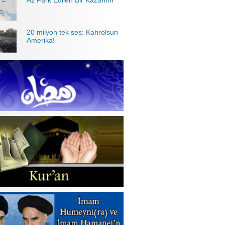
Az Fark Edilen Bir Kazanım
20 milyon tek ses: Kahrolsun
Amerika!