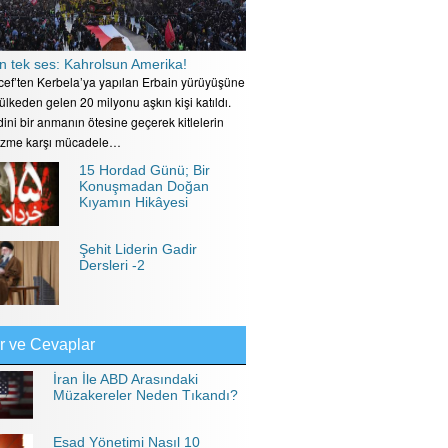
n tek ses: Kahrolsun Amerika!
ecef’ten Kerbela’ya yapılan Erbain yürüyüşüne
 ülkeden gelen 20 milyonu aşkın kişi katıldı.
ini bir anmanın ötesine geçerek kitlelerin
izme karşı mücadele…
15 Hordad Günü; Bir
Konuşmadan Doğan
Kıyamın Hikâyesi
Şehit Liderin Gadir
Dersleri -2
r ve Cevaplar
İran İle ABD Arasındaki
Müzakereler Neden Tıkandı?
Esad Yönetimi Nasıl 10