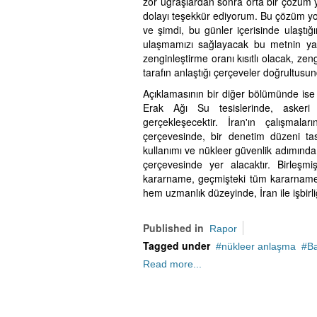
zor uğraşlardan sonra orta bir çözüm 
dolayı teşekkür ediyorum. Bu çözüm yo
ve şimdi, bu günler içerisinde ulaştı
ulaşmamızı sağlayacak bu metnin yaz
zenginleştirme oranı kısıtlı olacak, ze
tarafın anlaştığı çerçeveler doğrultusun
Açıklamasının bir diğer bölümünde ise 
Erak Ağı Su tesislerinde, askeri ç
gerçekleşecektir. İran'ın çalışmal
çerçevesinde, bir denetim düzeni tasar
kullanımı ve nükleer güvenlik adımında
çerçevesinde yer alacaktır. Birleşmi
kararname, geçmişteki tüm kararnamele
hem uzmanlık düzeyinde, İran ile işbi
Published in
Rapor
Tagged under
nükleer anlaşma
B
Read more...