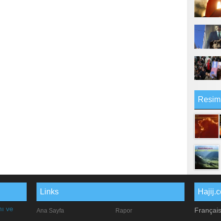
Resim
Links
Hajij.
mı ve
Françai
Ana Sayfa
Rapor