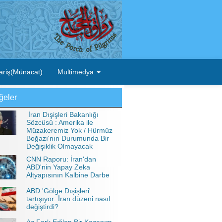
ariş(Münacat)
Multimedya
ğeler
İran Dışişleri Bakanlığı
Sözcüsü : Amerika ile
Müzakeremiz Yok / Hürmüz
Boğazı'nın Durumunda Bir
Değişiklik Olmayacak
CNN Raporu: İran'dan
ABD'nin Yapay Zeka
Altyapısının Kalbine Darbe
ABD 'Gölge Dışişleri'
tartışıyor: İran düzeni nasıl
değiştirdi?