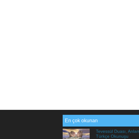
En çok okunan
Tevessül Duası, Anla
Türkçe Okunuşu