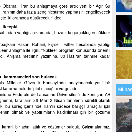
e Obama, "İran bu anlaşmaya göre artık yeni bir Ağır Su
İran'nın daha fazla zenginleştirme yapmasını engelleyecek
üçte iki oranında düşürecekir" dedi.
 ilk tepki
esabından yaptığı açıklamada, Lozan'da gerçekleşen nükleer
aşkanı Hasan Ruhani, kişisel Twitter hesabında yaptığı
eer anlaşma ile ilgili, "Nükleer program konusunda önemli
laşıldı. Anlşma metninin yazımına, 30 Haziran tarihine kadar
i kararnameleri son bulacak
şmiş Milletler Güvenlik Konseyi'nde onaylanacak yeni bir
i kararnamelerin iptal olacağını vurguladı.
Münasi
hnique Federale de Lausanne Üniversitesi'nde konuşan AB
herini, tarafların 26 Mart-2 Nisan tarihlerin sürekli olarak
ak, bu süreç içerisinde İran'ın sadece barışçıl amaçlar için
emin olmak ve yaptırımların kaldırılması için bir çözüme
kararlı bir adım attık ve çözümler bulduk. Çalışmalarımız,