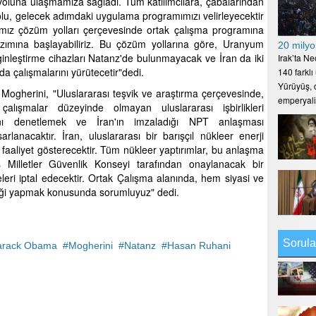
yoluna ulaşmamıza sağladı. Tüm katılımcılara, çabalarından
lu, gelecek adımdaki uygulama programımızı velirleyecektir
ğımız çözüm yolları çerçevesinde ortak çalışma programına
ımına başlayabiliriz. Bu çözüm yollarına göre, Uranyum
20 milyo
nginleştirme cihazları Natanz'de bulunmayacak ve İran da iki
Irak’ta N
da çalışmalarını yürütecetir"dedi.
140 farklı
Yürüyüş, d
Mogherini, "Uluslararası teşvik ve araştırma çerçevesinde,
emperyal
alışmalar düzeyinde olmayan uluslararası işbirlikleri
arını denetlemek ve İran'ın imzaladığı NPT anlaşması
lanacaktır. İran, uluslararası bir barışçıl nükleer enerji
 faaliyet gösterecektir. Tüm nükleer yaptırımlar, bu anlaşma
ş Milletler Güvenlik Konseyi tarafından onaylanacak bir
ri iptal edecektir. Ortak Çalışma alanında, hem siyasi ve
rliği yapmak konusunda sorumluyuz" dedi.
Sorula
arack Obama
Mogherini
Natanz
Hasan Ruhani