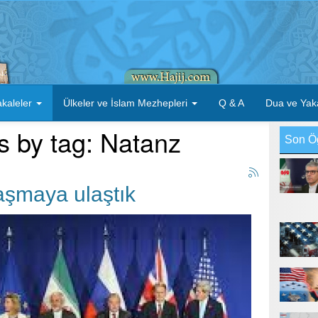
kaleler
Ülkeler ve İslam Mezhepleri
Q & A
Dua ve Yak
s by tag: Natanz
Son Ö
aşmaya ulaştık