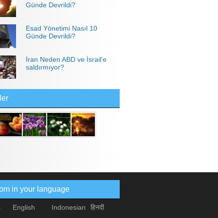
Günde Devrildi?
Esad Yönetimi Nasıl 10
Günde Devrildi?
İran Neden ABD ve İsrail'e
saldırmıyor?
ler
com in your language
s
English
Indonesian
हिनदी