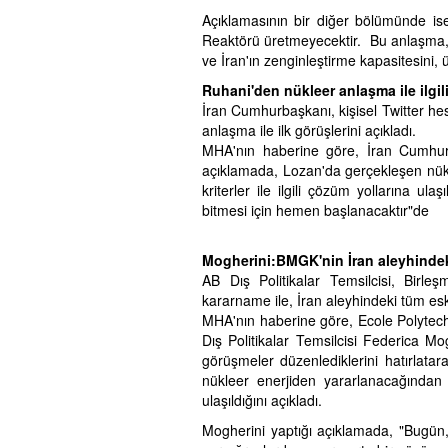
Açıklamasının bir diğer bölümünde is
Reaktörü üretmeyecektir. Bu anlaşma, 
ve İran'ın zenginleştirme kapasitesini, 
Ruhani'den nükleer anlaşma ile ilgili
İran Cumhurbaşkanı, kişisel Twitter h
anlaşma ile ilk görüşlerini açıkladı.
MHA'nın haberine göre, İran Cumhurb
açıklamada, Lozan'da gerçekleşen nükl
kriterler ile ilgili çözüm yollarına u
bitmesi için hemen başlanacaktır"de
Mogherini:BMGK'nin İran aleyhindek
AB Dış Politikalar Temsilcisi, Birle
kararname ile, İran aleyhindeki tüm esk
MHA'nın haberine göre, Ecole Polytec
Dış Politikalar Temsilcisi Federica Mog
görüşmeler düzenlediklerini hatırlatar
nükleer enerjiden yararlanacağından 
ulaşıldığını açıkladı.
Mogherini yaptığı açıklamada, "Bugün, 