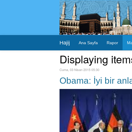
Hajij
Ana Sayfa
Rapor
Ma
Displaying item
Cuma, 03 Nisan 2015 05:30
Obama: İyi bir anl